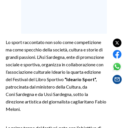
SPETTACOLI
GOSSIP
SALUTE
Lo sport raccontato non solo come competizione
ma come specchio della società, cultura e storie di
SARDEGNA TURISMO
grandi passioni. L’Asi Sardegna, ente di promozione
sociale e sportiva, organizza in collaborazione con
SARDI NEL MONDO
l’associazione culturale Ideario la quarta edizione
NOTIZIE
del Festival del Libro Sportivo
“Ideario Sport”,
EVENTI
patrocinata dal ministero della Cultura, da
Coni Sardegna e da Ussi Sardegna, sotto la
#CARAUNIONE
direzione artistica del giornalista cagliaritano Fabio
Meloni.
3 MINUTI CON
INSULARITÀ
La prima tappa del festival, nato con l’obiettivo di