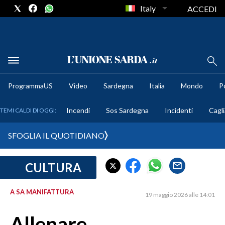
Italy
ACCEDI
METEO
ProgrammaUS
Video
Sardegna
Italia
Mondo
Po
COMUNI AL VOTO
Incendi
Sos Sardegna
Incidenti
Cagli
TEMI CALDI DI OGGI:
VIDEO
SFOGLIA IL QUOTIDIANO
FOTO
CULTURA
CRONACA SARDEGNA
CAGLIARI
A SA MANIFATTURA
19 maggio 2026 alle 14:01
PROVINCIA DI CAGLIARI
SULCIS IGLESIENTE
Allenare