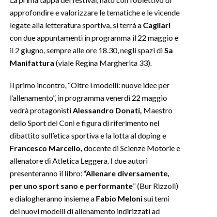
approfondire e valorizzare le tematiche e le vicende
INFO AZIENDE
legate alla letteratura sportiva, si terrà a
Cagliari
ABBONATI
con due appuntamenti in programma il 22 maggio e
il 2 giugno, sempre alle ore 18.30, negli spazi di
Sa
ANNUNCI
Manifattura
(viale Regina Margherita 33).
NECROLOGI
PUBBLICITÀ
Il primo incontro, “Oltre i modelli: nuove idee per
SPIAGGE
l’allenamento”, in programma venerdì 22 maggio
STORE
vedrà protagonisti
Alessandro Donati,
Maestro
dello Sport del Coni e figura di riferimento nel
dibattito sull’etica sportiva e la lotta al doping e
Francesco Marcello,
docente di Scienze Motorie e
allenatore di Atletica Leggera. I due autori
presenteranno il libro:
“Allenare diversamente,
per uno sport sano e performante
” (Bur Rizzoli)
e dialogheranno insieme a
Fabio Meloni
sui temi
dei nuovi modelli di allenamento indirizzati ad