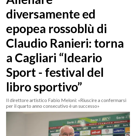
MEDIO CAMPIDANO
diversamente ed
ORISTANO E PROVINCIA
SASSARI E PROVINCIA
epopea rossoblù di
GALLURA
Claudio Ranieri: torna
NUORO E PROVINCIA
OGLIASTRA
a Cagliari “Ideario
AGENDA
Sport - festival del
CRONACA
ITALIA
libro sportivo”
MONDO
Il direttore artistico Fabio Meloni: «Riuscire a confermarsi
POLITICA
per il quarto anno consecutivo è un successo»
ECONOMIA
SERVIZI ALLE IMPRESE