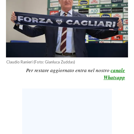
LAVORO
BANDI
SPORT IN SARDEGNA
SPORT
RISULTATI E CLASSIFICHE
Claudio Ranieri (Foto: Gianluca Zuddas)
CALCIO
Per restare aggiornato entra nel nostro
canale
CALCIO REGIONALE
Whatsapp
BASKET
VOLLEY
MOTORI
TENNIS
ALTRI SPORT
CULTURA