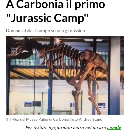
A Carbonia il primo
MEDIO CAMPIDANO
ORISTANO E PROVINCIA
"Jurassic Camp"
SASSARI E PROVINCIA
GALLURA
Domani al via il campo scuola giurassico
NUORO E PROVINCIA
OGLIASTRA
AGENDA
CRONACA
ITALIA
MONDO
POLITICA
ECONOMIA
Il T-Rex del Museo Paleo di Carbonia (foto Andrea Scano)
Per restare aggiornato entra nel nostro
canale
SERVIZI ALLE IMPRESE