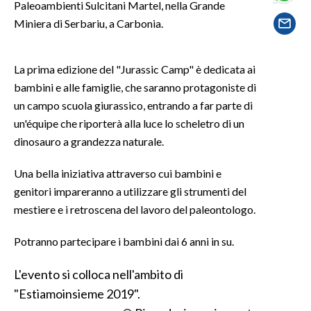
Paleoambienti Sulcitani Martel, nella Grande
Miniera di Serbariu, a Carbonia.
SPETTACOLI
GOSSIP
La prima edizione del "Jurassic Camp" è dedicata ai
bambini e alle famiglie, che saranno protagoniste di
SALUTE
un campo scuola giurassico, entrando a far parte di
un'équipe che riporterà alla luce lo scheletro di un
SARDEGNA TURISMO
dinosauro a grandezza naturale.
SARDI NEL MONDO
Una bella iniziativa attraverso cui bambini e
NOTIZIE
genitori impareranno a utilizzare gli strumenti del
EVENTI
mestiere e i retroscena del lavoro del paleontologo.
#CARAUNIONE
Potranno partecipare i bambini dai 6 anni in su.
L'evento si colloca nell'ambito di
3 MINUTI CON
"Estiamoinsieme 2019".
INSULARITÀ