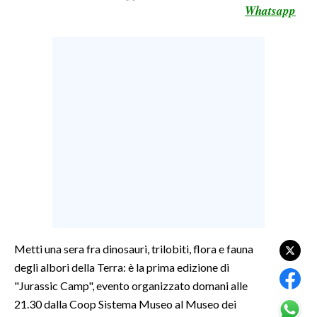
Whatsapp
LAVORO
BANDI
SPORT IN SARDEGNA
SPORT
RISULTATI E CLASSIFICHE
CALCIO
CALCIO REGIONALE
BASKET
VOLLEY
MOTORI
Metti una sera fra dinosauri, trilobiti, flora e fauna
TENNIS
degli albori della Terra: è la prima edizione di
ALTRI SPORT
"Jurassic Camp", evento organizzato domani alle
21.30 dalla Coop Sistema Museo al Museo dei
CULTURA