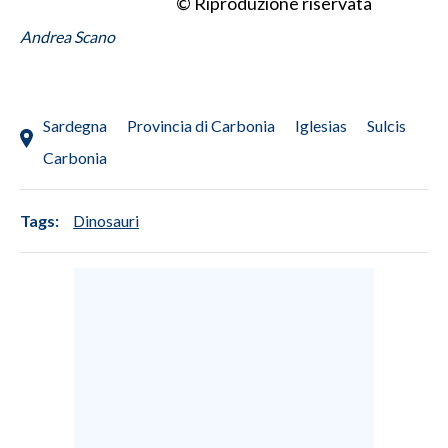
© Riproduzione riservata
Andrea Scano
INFO AZIENDE
ABBONATI
ANNUNCI
Sardegna
Provincia di Carbonia
Iglesias
Sulcis
NECROLOGI
Carbonia
PUBBLICITÀ
SPIAGGE
Tags:
Dinosauri
STORE