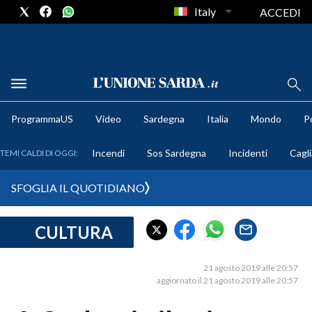
Italy
ACCEDI
METEO
ProgrammaUS
Video
Sardegna
Italia
Mondo
Po
COMUNI AL VOTO
Incendi
Sos Sardegna
Incidenti
Cagli
TEMI CALDI DI OGGI:
VIDEO
SFOGLIA IL QUOTIDIANO
FOTO
CULTURA
CRONACA SARDEGNA
CAGLIARI
21 agosto 2019 alle 20:57
PROVINCIA DI CAGLIARI
aggiornato il 21 agosto 2019 alle 20:57
SULCIS IGLESIENTE