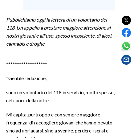
SPETTACOLI
Pubblichiamo oggi la lettera di un volontario del
118. Un appello a prestare maggiore attenzione ai
GOSSIP
nostri giovani e
all'uso
, spesso incosciente, di alcol,
SALUTE
cannabis
e droghe.
SARDEGNA TURISMO
*******************
SARDI NEL MONDO
"Gentile redazione,
NOTIZIE
EVENTI
sono un volontario del 118 in servizio, molto spesso,
nel cuore della notte.
#CARAUNIONE
Mi capita, purtroppo e con sempre maggiore
3 MINUTI CON
frequenza, di raccogliere giovani che hanno bevuto
sino ad ubriacarsi, sino a svenire, perdere i sensi e
INSULARITÀ