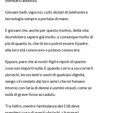
vomitarsi addosso.
INFO AZIENDE
Giovani belli, vigorosi, colti, dotati di telefonini e
tecnologia sempre a portata di mano.
ABBONATI
ANNUNCI
E giovani che, anche per questo motivo, della vita
NECROLOGI
dovrebbero sapere già molto, o comunque molto di
PUBBLICITÀ
più di quanto io, che di loro potrei essere il padre,
SPIAGGE
alla loro età conoscevo o potevo conoscere.
STORE
Eppure, pare che ai nostri figli e nipoti di queste
cose non importi nulla. E quando corro a soccorrerli
ubriachi, incoscienti e vuoti di qualsiasi dignità,
vengo circondato dai loro amici che mi fumano
intorno con l’aria di donne e uomini vissuti, come se
nulla di grave fosse accaduto.
Tra l’altro, mentre l’ambulanza del 118 deve
prendersi cura di questi ubriachi, c’è magari