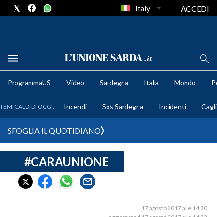
Italy
ACCEDI
METEO
ProgrammaUS
Video
Sardegna
Italia
Mondo
Po
COMUNI AL VOTO
Incendi
Sos Sardegna
Incidenti
Cagli
TEMI CALDI DI OGGI:
VIDEO
SFOGLIA IL QUOTIDIANO
FOTO
#CARAUNIONE
CRONACA SARDEGNA
CAGLIARI
PROVINCIA DI CAGLIARI
SULCIS IGLESIENTE
17 agosto 2017 alle 14:20
aggiornato il 17 agosto 2017 alle 14:32