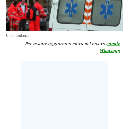
LAVORO
BANDI
SPORT IN SARDEGNA
Un'ambulanza
Per restare aggiornato entra nel nostro
canale
SPORT
Whatsapp
RISULTATI E CLASSIFICHE
CALCIO
CALCIO REGIONALE
BASKET
VOLLEY
MOTORI
TENNIS
ALTRI SPORT
CULTURA