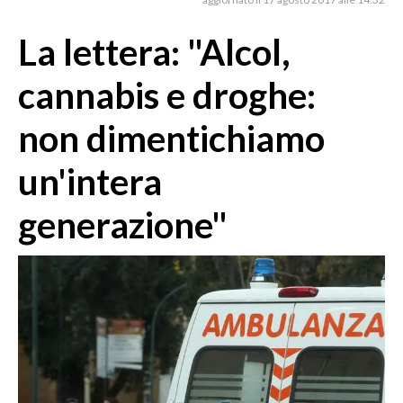
MEDIO CAMPIDANO
ORISTANO E PROVINCIA
La lettera: "Alcol,
SASSARI E PROVINCIA
cannabis e droghe:
GALLURA
NUORO E PROVINCIA
non dimentichiamo
OGLIASTRA
un'intera
AGENDA
generazione"
CRONACA
ITALIA
MONDO
POLITICA
ECONOMIA
SERVIZI ALLE IMPRESE