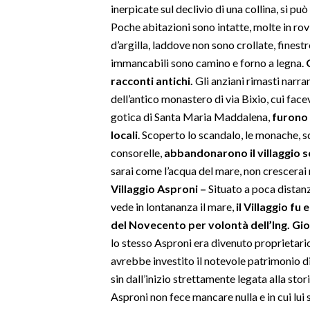
inerpicate sul declivio di una collina, si p
Poche abitazioni sono intatte, molte in rov
d’argilla, laddove non sono crollate, finestr
immancabili sono camino e forno a legna.
racconti antichi.
Gli anziani rimasti narra
dell’antico monastero di via Bixio, cui fac
gotica di Santa Maria Maddalena,
furono 
locali
. Scoperto lo scandalo, le monache,
consorelle,
abbandonarono il villaggio s
sarai come l’acqua del mare, non crescerai 
Villaggio Asproni –
Situato a poca distanza 
vede in lontananza il mare,
il Villaggio fu 
del Novecento per volontà dell’Ing. Gi
lo stesso Asproni era divenuto proprietario 
avrebbe investito il notevole patrimonio di
sin dall’inizio strettamente legata alla stori
Asproni non fece mancare nulla e in cui lui 