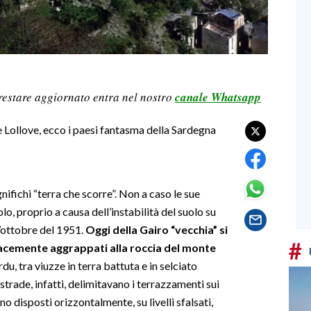
restare aggiornato entra nel nostro
canale Whatsapp
Lollove, ecco i paesi fantasma della Sardegna
nifichi “terra che scorre”. Non a caso le sue
lo, proprio a causa dell’instabilità del suolo su
’ottobre del 1951.
Oggi della Gairo “vecchia” si
#
enacemente aggrappati alla roccia del monte
rdu, tra viuzze in terra battuta e in selciato
e strade, infatti, delimitavano i terrazzamenti sui
o disposti orizzontalmente, su livelli sfalsati,