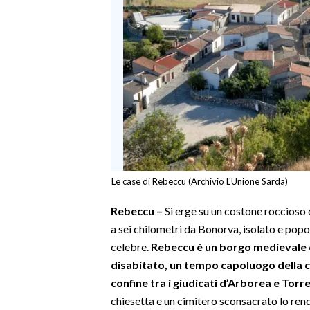
INFO AZIENDE
ABBONATI
ANNUNCI
NECROLOGI
PUBBLICITÀ
SPIAGGE
STORE
Le case di Rebeccu (Archivio L'Unione Sarda)
Rebeccu –
Si erge su un costone roccioso 
a sei chilometri da Bonorva, isolato e pop
celebre.
Rebeccu è un borgo medievale 
disabitato, un tempo capoluogo della c
confine tra i giudicati d’Arborea e Torr
chiesetta e un cimitero sconsacrato lo ren