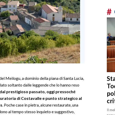
#
Sta
del Meilogu, a dominio della piana di Santa Lucia,
To
olato soltanto dalle leggende che lo hanno reso
dal prestigioso passato, oggi pressoché
po
uratoria di Costavalle e punto strategico al
cri
es
. Poche case in pietra, alcune restaurate, una
Il me
dono al tempo stesso inquieto e suggestivo,
popul