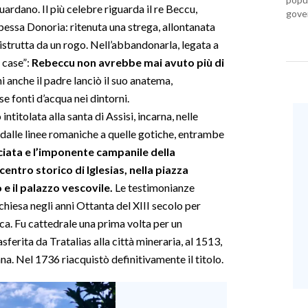
uardano. Il più celebre riguarda il re Beccu,
gover
ncipessa Donoria: ritenuta una strega, allontanata
istrutta da un rogo. Nell’abbandonarla, legata a
a case”:
Rebeccu non avrebbe mai avuto più di
 anche il padre lanciò il suo anatema,
 fonti d’acqua nei dintorni.
ntitolata alla santa di Assisi, incarna, nelle
o dalle linee romaniche a quelle gotiche, entrambe
ciata e l’imponente campanile della
entro storico di Iglesias, nella piazza
 e il palazzo vescovile.
Le testimonianze
chiesa negli anni Ottanta del XIII secolo per
a. Fu cattedrale una prima volta per un
sferita da Tratalias alla città mineraria, al 1513,
na. Nel 1736 riacquistò definitivamente il titolo.