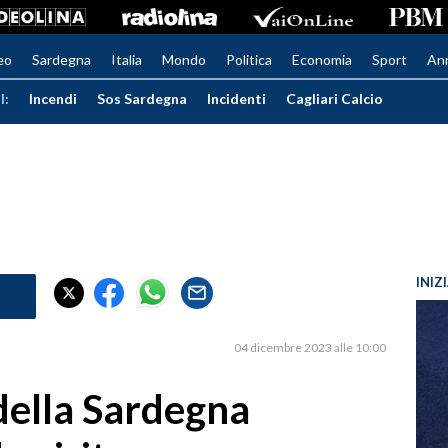
eo
Sardegna
Italia
Mondo
Politica
Economia
Sport
An
I:
Incendi
Sos Sardegna
Incidenti
Cagliari Calcio
INIZ
E
04 dicembre 2023 alle 10:00
della Sardegna