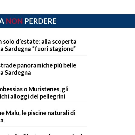
A
NON
PERDERE
 solo d’estate: alla scoperta
la Sardegna “fuori stagione”
strade panoramiche più belle
la Sardegna
bessias o Muristenes, gli
ichi alloggi dei pellegrini
e Malu, le piscine naturali di
sa