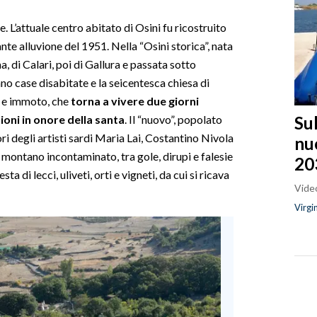
. L’attuale centro abitato di Osini fu ricostruito
te alluvione del 1951. Nella “Osini storica”, nata
, di Calari, poi di Gallura e passata sotto
o case disabitate e la seicentesca chiesa di
 e immoto, che
torna a vivere due giorni
Sul
ioni in onore della santa
. Il “nuovo”, popolato
i degli artisti sardi Maria Lai, Costantino Nivola
nu
o montano incontaminato, tra gole, dirupi e falesie
20
di lecci, uliveti, orti e vigneti, da cui si ricava
Video
Virgi