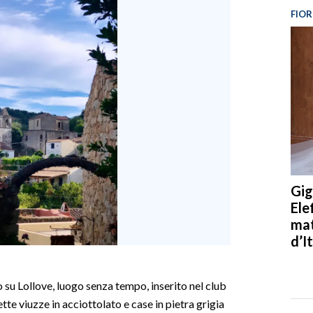
FIOR
Gig
Ele
mat
d’It
 su Lollove, luogo senza tempo, inserito nel club
rette viuzze in acciottolato e case in pietra grigia