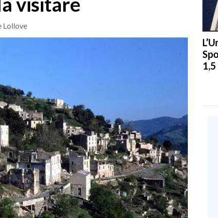
a visitare
 Lollove
L’U
Spo
1,5