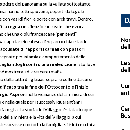
uò godere del panorama sulla vallata sottostante.
ina: hanno tetti spioventi, coperti da tegole
D
e con vasi di fiori e porte con architravi. Dentro,
Ora regna un silenzio surreale che evoca
no che una o più francescane “penitenti”
Non
eva capo la seicentesca l’ex parrocchiale tardo-
del
accusate di rapporti carnali con pastori
 sdegnate per infamia e comportamento delle
Le 
cagliandogli contro una maledizione
: «Lollove
del
né mostrerai (di crescere) mai!».
dalla città di Iglesias, sopra le colline da cui si
Cum
edificato tra la fine dell’Ottocento e l’inizio
ant
orgio Asproni
nelle vicinanze della miniera di cui
e nella quale per i successivi quarant’anni
Can
 famiglia. La storia del Villaggio è stata dunque
Bo
a della miniera e la vita del Villaggio, a cui
stesso visse con tutta la famiglia,
si è intrecciata