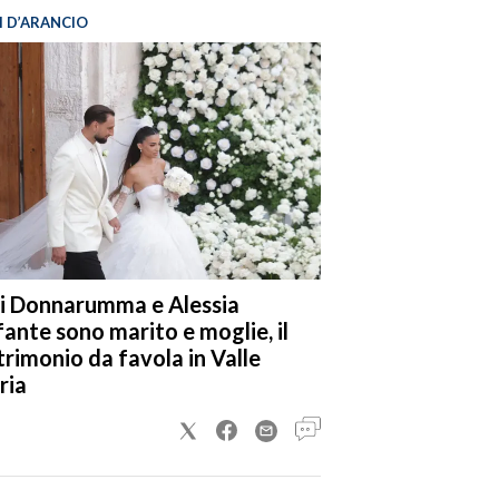
I D’ARANCIO
i Donnarumma e Alessia
fante sono marito e moglie, il
rimonio da favola in Valle
ria