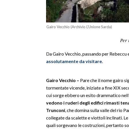
LAVORO
BANDI
Gairo Vecchio (Archivio L'Unione Sarda)
SPORT IN SARDEGNA
Per 
SPORT
Da Gairo Vecchio, passando per Rebeccu e 
RISULTATI E CLASSIFICHE
assolutamente da visitare
.
CALCIO
CALCIO REGIONALE
BASKET
Gairo Vecchio –
Pare che il nome gairo sig
tormentate vicende, iniziate a fine XIX seco
VOLLEY
cui sorge ebbero un esito drammatico nell
MOTORI
vedono i ruderi degli edifici rimasti t
TENNIS
Trunconi
, che domina sulla valle del rio Pa
ALTRI SPORT
collegate da scalette e viottoli inclinati. L
quali sorgevano le costruzioni, pertanto son
CULTURA