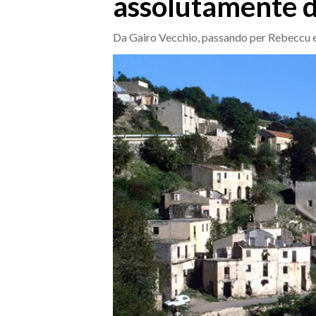
assolutamente d
MEDIO CAMPIDANO
ORISTANO E PROVINCIA
Da Gairo Vecchio, passando per Rebeccu e
SASSARI E PROVINCIA
GALLURA
NUORO E PROVINCIA
OGLIASTRA
AGENDA
CRONACA
ITALIA
MONDO
POLITICA
ECONOMIA
SERVIZI ALLE IMPRESE