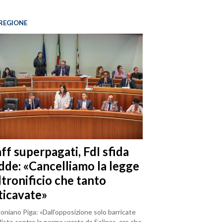
REGIONE
ff superpagati, FdI sfida
dde: «Cancelliamo la legge
ltronificio che tanto
ticavate»
loniano Piga: «Dall’opposizione solo barricate
iste contro la norma varata da Solinas, ora che