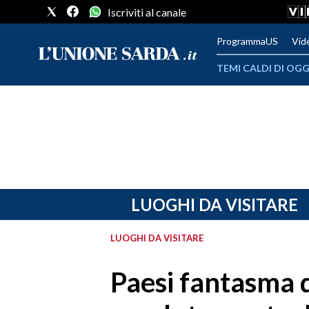
Iscriviti al canale
ProgrammaUS
Vid
TEMI CALDI DI OGG
METEO
COMUNI AL VOTO
VIDEO
FOTO
LUOGHI DA VISITAR
CRONACA SARDEGNA
LUOGHI DA VISITARE
CAGLIARI
Paesi fantasma 
PROVINCIA DI CAGLIARI
SULCIS IGLESIENTE