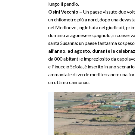
lungo il pendio.
Osini Vecchio –
Un paese vissuto due volte
SPETTACOLI
un chilometro più a nord, dopo una devastan
nel Medioevo, inglobata nei giudicati, prima
GOSSIP
dominio aragonese e spagnolo, si conservan
SALUTE
santa Susanna: un paese fantasma sospeso
all’anno, ad agosto, durante le celebraz
SARDEGNA TURISMO
da 800 abitanti e impreziosito da capolavor
e Pinuccio Sciola, è inserito in uno scenari
SARDI NEL MONDO
ammantate di verde mediterraneo: una foresta 
NOTIZIE
un ottimo cannonau.
EVENTI
#CARAUNIONE
3 MINUTI CON
INSULARITÀ