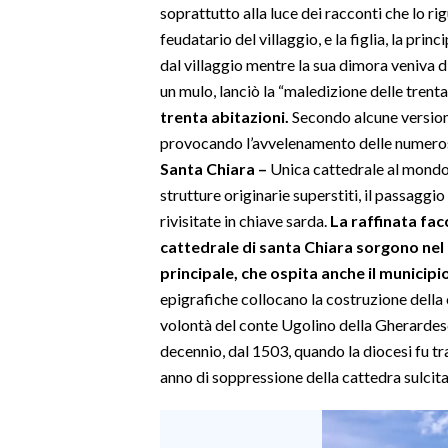
soprattutto alla luce dei racconti che lo rig
feudatario del villaggio, e la figlia, la pri
dal villaggio mentre la sua dimora veniva d
un mulo, lanciò la “maledizione delle trent
trenta abitazioni.
Secondo alcune versioni
provocando l’avvelenamento delle numerose
Santa Chiara –
Unica cattedrale al mondo i
strutture originarie superstiti, il passaggi
rivisitate in chiave sarda.
La raffinata fac
cattedrale di santa Chiara sorgono nel c
principale, che ospita anche il municipio
epigrafiche collocano la costruzione della 
volontà del conte Ugolino della Gherardesc
decennio, dal 1503, quando la diocesi fu tra
anno di soppressione della cattedra sulcita