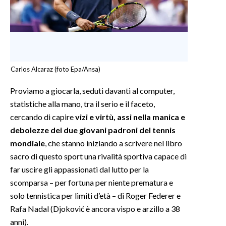
INFO AZIENDE
ABBONATI
ANNUNCI
NECROLOGI
Carlos Alcaraz (foto Epa/Ansa)
PUBBLICITÀ
Proviamo a giocarla, seduti davanti al computer,
SPIAGGE
statistiche alla mano, tra il serio e il faceto,
STORE
cercando di capire
vizi e virtù, assi nella manica e
debolezze dei due giovani padroni del tennis
mondiale
, che stanno iniziando a scrivere nel libro
sacro di questo sport una rivalità sportiva capace di
far uscire gli appassionati dal lutto per la
scomparsa – per fortuna per niente prematura e
solo tennistica per limiti d’età – di Roger Federer e
Rafa Nadal (Djoković è ancora vispo e arzillo a 38
anni).