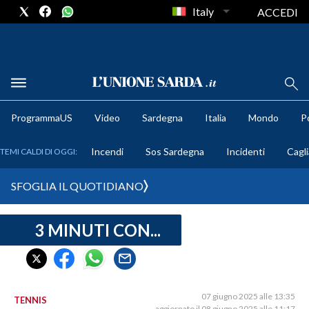
Italy
ACCEDI
METEO
ProgrammaUS
Video
Sardegna
Italia
Mondo
Po
COMUNI AL VOTO
Incendi
Sos Sardegna
Incidenti
Cagli
TEMI CALDI DI OGGI:
VIDEO
SFOGLIA IL QUOTIDIANO
FOTO
3 MINUTI CON...
CRONACA SARDEGNA
CAGLIARI
PROVINCIA DI CAGLIARI
SULCIS IGLESIENTE
07 giugno 2025 alle 13:35
TENNIS
aggiornato il 08 giugno 2025 alle 11:17