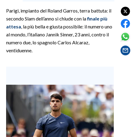
Parigi, impianto del Roland Garros, terra battuta: il
SPETTACOLI
secondo Slam dell’anno si chiude con la
finale più
attesa
, la più bella e giusta possibile: il numero uno
GOSSIP
al mondo, l’italiano Jannik Sinner, 23 anni, contro il
numero due, lo spagnolo Carlos Alcaraz,
SALUTE
ventiduenne.
SARDEGNA TURISMO
SARDI NEL MONDO
NOTIZIE
EVENTI
#CARAUNIONE
3 MINUTI CON
INSULARITÀ