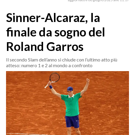
MEDIO CAMPIDANO
ORISTANO E PROVINCIA
Sinner-Alcaraz, la
SASSARI E PROVINCIA
finale da sogno del
GALLURA
NUORO E PROVINCIA
Roland Garros
OGLIASTRA
AGENDA
Il secondo Slam dell’anno si chiude con l’ultimo atto più
atteso: numero 1 e 2 al mondo a confronto
CRONACA
ITALIA
MONDO
POLITICA
ECONOMIA
SERVIZI ALLE IMPRESE