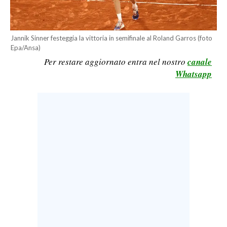
LAVORO
BANDI
Jannik Sinner festeggia la vittoria in semifinale al Roland Garros (foto
Epa/Ansa)
SPORT IN SARDEGNA
Per restare aggiornato entra nel nostro
canale
Whatsapp
SPORT
RISULTATI E CLASSIFICHE
CALCIO
CALCIO REGIONALE
BASKET
VOLLEY
MOTORI
TENNIS
ALTRI SPORT
CULTURA