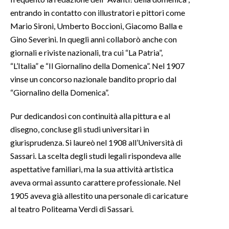
entrando in contatto con illustratori e pittori come
INFO AZIENDE
Mario Sironi, Umberto Boccioni, Giacomo Balla e
ABBONATI
Gino Severini. In quegli anni collaborò anche con
giornali e riviste nazionali, tra cui “La Patria”,
ANNUNCI
“L’Italia” e “Il Giornalino della Domenica”. Nel 1907
NECROLOGI
vinse un concorso nazionale bandito proprio dal
PUBBLICITÀ
“Giornalino della Domenica”.
SPIAGGE
Pur dedicandosi con continuità alla pittura e al
STORE
disegno, concluse gli studi universitari in
giurisprudenza. Si laureò nel 1908 all’Università di
Sassari. La scelta degli studi legali rispondeva alle
aspettative familiari, ma la sua attività artistica
aveva ormai assunto carattere professionale. Nel
1905 aveva già allestito una personale di caricature
al teatro Politeama Verdi di Sassari.