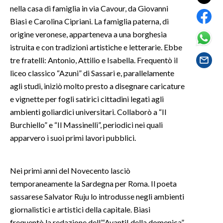
nella casa di famiglia in via Cavour, da Giovanni
Biasi e Carolina Cipriani. La famiglia paterna, di
SPETTACOLI
origine veronese, apparteneva a una borghesia
GOSSIP
istruita e con tradizioni artistiche e letterarie. Ebbe
tre fratelli: Antonio, Attilio e Isabella. Frequentò il
SALUTE
liceo classico “Azuni” di Sassari e, parallelamente
agli studi, iniziò molto presto a disegnare caricature
SARDEGNA TURISMO
e vignette per fogli satirici cittadini legati agli
ambienti goliardici universitari. Collaborò a “Il
SARDI NEL MONDO
Burchiello” e “Il Massinelli”, periodici nei quali
NOTIZIE
apparvero i suoi primi lavori pubblici.
EVENTI
Nei primi anni del Novecento lasciò
#CARAUNIONE
temporaneamente la Sardegna per Roma. Il poeta
sassarese Salvator Ruju lo introdusse negli ambienti
3 MINUTI CON
giornalistici e artistici della capitale. Biasi
INSULARITÀ
frequentò la redazione dell’“Avanti! della domenica”,