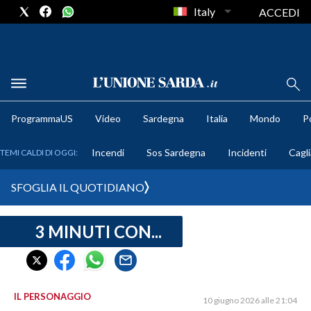
Italy
ACCEDI
METEO
ProgrammaUS
Video
Sardegna
Italia
Mondo
Po
COMUNI AL VOTO
Incendi
Sos Sardegna
Incidenti
Cagli
TEMI CALDI DI OGGI:
VIDEO
SFOGLIA IL QUOTIDIANO
FOTO
3 MINUTI CON...
CRONACA SARDEGNA
CAGLIARI
PROVINCIA DI CAGLIARI
SULCIS IGLESIENTE
IL PERSONAGGIO
10 giugno 2026 alle 21:04