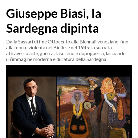
MEDIO CAMPIDANO
Giuseppe Biasi, la
ORISTANO E PROVINCIA
SASSARI E PROVINCIA
Sardegna dipinta
GALLURA
NUORO E PROVINCIA
Dalla Sassari di fine Ottocento alle Biennali veneziane, fino
alla morte violenta nel Biellese nel 1945: la sua vita
OGLIASTRA
attraversò arte, guerra, fascismo e dopoguerra, lasciando
AGENDA
un’immagine moderna e duratura della Sardegna
CRONACA
ITALIA
MONDO
POLITICA
ECONOMIA
SERVIZI ALLE IMPRESE