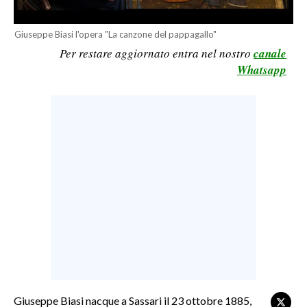
LAVORO
Giuseppe Biasi l'opera "La canzone del pappagallo"
BANDI
Per restare aggiornato entra nel nostro
canale
Whatsapp
SPORT IN SARDEGNA
SPORT
RISULTATI E CLASSIFICHE
CALCIO
CALCIO REGIONALE
BASKET
VOLLEY
MOTORI
TENNIS
ALTRI SPORT
Giuseppe Biasi nacque a Sassari il 23 ottobre 1885,
CULTURA