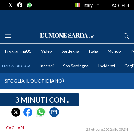
Italy
ACCEDI
METEO
ProgrammaUS
Video
Sardegna
Italia
Mondo
Po
COMUNI AL VOTO
Incendi
Sos Sardegna
Incidenti
Cagli
TEMI CALDI DI OGGI:
VIDEO
SFOGLIA IL QUOTIDIANO
FOTO
3 MINUTI CON...
CRONACA SARDEGNA
CAGLIARI
PROVINCIA DI CAGLIARI
SULCIS IGLESIENTE
CAGLIARI
25 ottobre 2022 alle 09:34