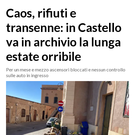
MEDIO CAMPIDANO
Caos, rifiuti e
ORISTANO E PROVINCIA
SASSARI E PROVINCIA
transenne: in Castello
GALLURA
va in archivio la lunga
NUORO E PROVINCIA
OGLIASTRA
estate orribile
AGENDA
Per un mese e mezzo ascensori bloccati e nessun controllo
CRONACA
sulle auto in ingresso
ITALIA
MONDO
POLITICA
ECONOMIA
SERVIZI ALLE IMPRESE