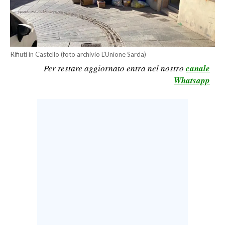
LAVORO
BANDI
SPORT IN SARDEGNA
Rifiuti in Castello (foto archivio L'Unione Sarda)
Per restare aggiornato entra nel nostro
canale
SPORT
Whatsapp
RISULTATI E CLASSIFICHE
CALCIO
CALCIO REGIONALE
BASKET
VOLLEY
MOTORI
TENNIS
ALTRI SPORT
CULTURA