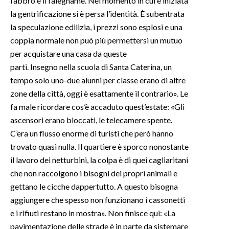
fabbro e il falegname. Nel momento in cui è iniziata
la gentrificazione si è persa l’identità. È subentrata
la speculazione edilizia, i prezzi sono esplosi e una
coppia normale non può più permettersi un mutuo
per acquistare una casa da queste
parti. Insegno nella scuola di Santa Caterina, un
tempo solo uno-due alunni per classe erano di altre
zone della città, oggi è esattamente il contrario». Le
fa male ricordare cos’è accaduto quest’estate: «Gli
ascensori erano bloccati, le telecamere spente.
C’era un flusso enorme di turisti che però hanno
trovato quasi nulla. Il quartiere è sporco nonostante
il lavoro dei netturbini, la colpa è di quei cagliaritani
che non raccolgono i bisogni dei propri animali e
gettano le cicche dappertutto. A questo bisogna
aggiungere che spesso non funzionano i cassonetti
e i rifiuti restano in mostra». Non finisce qui: «La
pavimentazione delle strade è in parte da sistemare