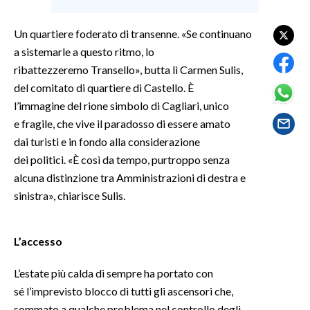
SPETTACOLI
Un quartiere foderato di transenne. «Se continuano
a sistemarle a questo ritmo, lo
GOSSIP
ribattezzeremo Transello», butta lì Carmen Sulis,
del comitato di quartiere di Castello. È
SALUTE
l’immagine del rione simbolo di Cagliari, unico
e fragile, che vive il paradosso di essere amato
SARDEGNA TURISMO
dai turisti e in fondo alla considerazione
dei politici. «È così da tempo, purtroppo senza
SARDI NEL MONDO
alcuna distinzione tra Amministrazioni di destra e
NOTIZIE
sinistra», chiarisce Sulis.
EVENTI
#CARAUNIONE
L’accesso
L’estate più calda di sempre ha portato con
3 MINUTI CON
sé l’imprevisto blocco di tutti gli ascensori che,
INSULARITÀ
sommato a qualche problema nel controllo degli