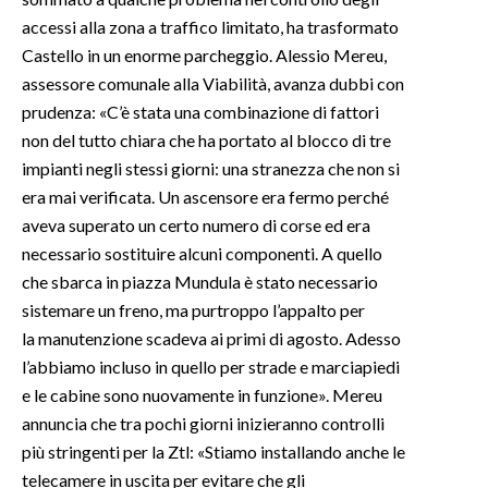
accessi alla zona a traffico limitato, ha trasformato
INFO AZIENDE
Castello in un enorme parcheggio. Alessio Mereu,
ABBONATI
assessore comunale alla Viabilità, avanza dubbi con
prudenza: «C’è stata una combinazione di fattori
ANNUNCI
non del tutto chiara che ha portato al blocco di tre
NECROLOGI
impianti negli stessi giorni: una stranezza che non si
PUBBLICITÀ
era mai verificata. Un ascensore era fermo perché
SPIAGGE
aveva superato un certo numero di corse ed era
STORE
necessario sostituire alcuni componenti. A quello
che sbarca in piazza Mundula è stato necessario
sistemare un freno, ma purtroppo l’appalto per
la manutenzione scadeva ai primi di agosto. Adesso
l’abbiamo incluso in quello per strade e marciapiedi
e le cabine sono nuovamente in funzione». Mereu
annuncia che tra pochi giorni inizieranno controlli
più stringenti per la Ztl: «Stiamo installando anche le
telecamere in uscita per evitare che gli