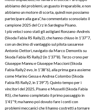
abbiamo dei problemi, un guasto irreparabile, e non
INFO AZIENDE
abbiamo un motore di scorta, quindi non possiamo
ABBONATI
partecipare alla gara”, ha commentato sconsolato il
campione 2025 del Crz in Sardegna Pisano.
ANNUNCI
I più veloci sono stati gli astigiani Ronzano-Andreis
NECROLOGI
(Skoda Fabia RS Rally2), che hanno chiuso in 1’37”7,
PUBBLICITÀ
con un decimo di vantaggio sul pilota sassarese
SPIAGGE
Antonio Dettori, navigato da Marco Demontis su
STORE
Skoda Fabia RS Rally2 (in 1’37”8). Terzo crono per
Giuseppe Mannu e Giuseppe Maccioni (Skoda
Fabia Rally2 evo, in 1’38”6), alla prima gara assieme
come Marino Gessa e Andrea Colombo (Skoda
Fabia RS Rally2, in 1’39”7). Quinto tempo per i
vincitori del 2025, Pisano e Musselli (Skoda Fabia
R5), che hanno completato il primo passaggio in
1’41"9, ma hanno poi dovuto fare i conti con
problemi meccanici che li hanno costretti a tornare