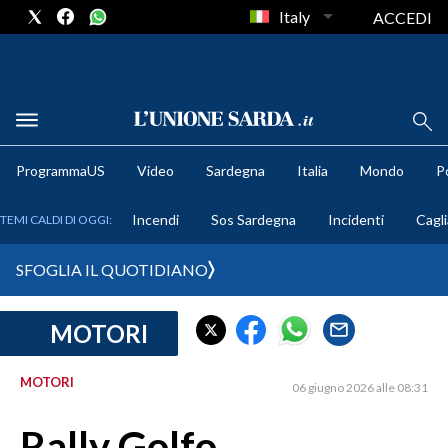
Italy
ACCEDI
METEO
ProgrammaUS
Video
Sardegna
Italia
Mondo
Po
COMUNI AL VOTO
Incendi
Sos Sardegna
Incidenti
Cagli
TEMI CALDI DI OGGI:
VIDEO
SFOGLIA IL QUOTIDIANO
FOTO
MOTORI
CRONACA SARDEGNA
CAGLIARI
MOTORI
06 giugno 2026 alle 08:31
PROVINCIA DI CAGLIARI
SULCIS IGLESIENTE
Rally Golfo