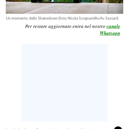
LAVORO
BANDI
Un momento dello Shakedown (foto Nicola Scognamillo/Ac Sassari)
Per restare aggiornato entra nel nostro
canale
SPORT IN SARDEGNA
Whatsapp
SPORT
RISULTATI E CLASSIFICHE
CALCIO
CALCIO REGIONALE
BASKET
VOLLEY
MOTORI
TENNIS
ALTRI SPORT
CULTURA