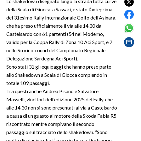
Lo shakedown disegnato lungo la strada tutta curve
della Scala di Giocca, a Sassari, è stato l’anteprima
SPETTACOLI
del 31esimo Rally Internazionale Golfo dell’Asinara,
che ha preso ufficialmente il via alle 14.30 da
GOSSIP
Castelsardo con 61 partenti (54 nel Moderno,
valido per la Coppa Rally di Zona 10 Aci Sport, e 7
SALUTE
nello Storico, round del Campionato Regionale
Delegazione Sardegna Aci Sport).
SARDEGNA TURISMO
Sono stati 31 gli equipaggi che hanno preso parte
SARDI NEL MONDO
allo Shakedown a Scala di Giocca compiendo in
totale 109 passaggi.
NOTIZIE
Tra questi anche Andrea Pisano e Salvatore
EVENTI
Masselli, vincitori dell'edizione 2025 del Eally, che
alle 14.30 non si sono presentati al via a Castelsardo
#CARAUNIONE
a causa di un guasto al motore della Skoda Fabia R5
riscontrato mentre compivano il secondo
3 MINUTI CON
passaggio sul tracciato dello shakedown. “Sono
INSULARITÀ
molto dispiaciuto, ho l’amaro in bocca. Purtroppo