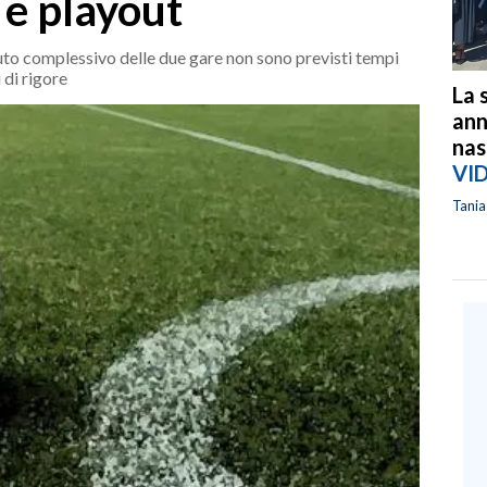
 e playout
omputo complessivo delle due gare non sono previsti tempi
 di rigore
La 
ann
nas
VI
Tani