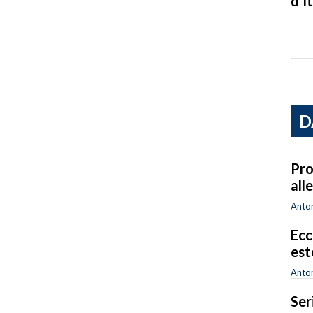
d’It
D
Pro
all
Anton
Ecc
est
Anton
Ser