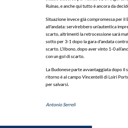
Ruinas, e anche qui tutto è ancora da decid
INFO AZIENDE
Situazione invece già compromessa per il 
ABBONATI
all'andata: servirebbero un'autentica impr
ANNUNCI
scarto, altrimenti la retrocessione sarà ma
NECROLOGI
sotto per 3-1 dopo la gara d'andata contro
PUBBLICITÀ
scarto. L’Ilbono, dopo aver vinto 1-0 all’a
con un gol di scarto.
SPIAGGE
STORE
La Budonese parte avvantaggiata dopo il su
ritorno è al campo Vincentelli di Loiri Por
per salvarsi.
Antonio Serreli