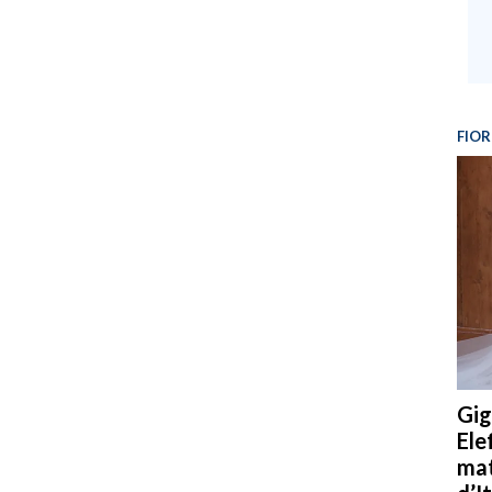
FIOR
Gig
Ele
mat