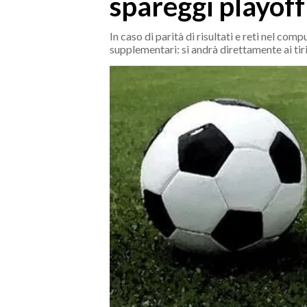
spareggi playoff
MEDIO CAMPIDANO
ORISTANO E PROVINCIA
In caso di parità di risultati e reti nel c
SASSARI E PROVINCIA
supplementari: si andrà direttamente ai tiri
GALLURA
NUORO E PROVINCIA
OGLIASTRA
AGENDA
CRONACA
ITALIA
MONDO
POLITICA
ECONOMIA
SERVIZI ALLE IMPRESE