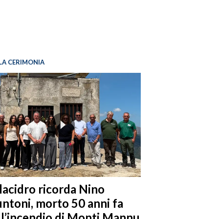
LA CERIMONIA
llacidro ricorda Nino
ntoni, morto 50 anni fa
ll’incendio di Monti Mannu