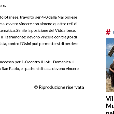
ere.
Bolotanese, travolto per 4-0 dalla Narboliese
esa, ovvero vincere con almeno quattro reti di
#
tematica. Simile la posizione del Viddalbese,
 il Tzaramonte: devono vincere con tre gol di
ndata, contro l’Osini può permettersi di perdere
ccesso per 1-0 contro il Loiri. Domenica il
to San Paolo, e i padroni di casa devono vincere
© Riproduzione riservata
Vi
Mu
ne