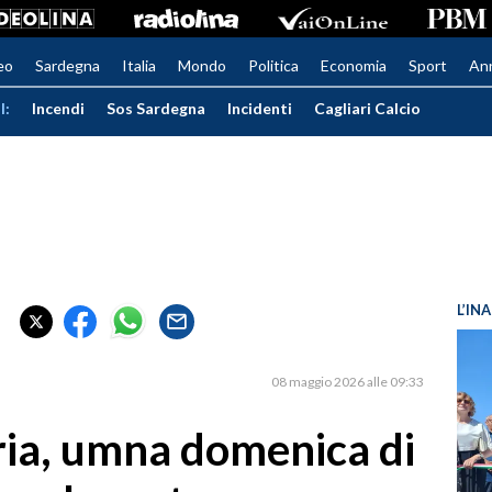
eo
Sardegna
Italia
Mondo
Politica
Economia
Sport
An
I:
Incendi
Sos Sardegna
Incidenti
Cagliari Calcio
L’IN
08 maggio 2026 alle 09:33
ia, umna domenica di