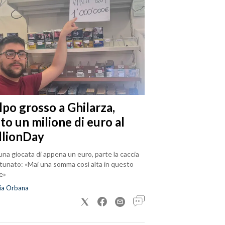
lpo grosso a Ghilarza,
to un milione di euro al
llionDay
na giocata di appena un euro, parte la caccia
rtunato: «Mai una somma così alta in questo
e»
ia Orbana