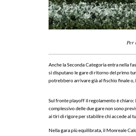
LAVORO
BANDI
SPORT IN SARDEGNA
Per 
SPORT
RISULTATI E CLASSIFICHE
Anche la Seconda Categoria entra nella fa
CALCIO
si disputano le gare di ritorno del primo tu
CALCIO REGIONALE
potrebbero arrivare già al fischio finale o, i
BASKET
VOLLEY
Sul fronte playoff il regolamento è chiaro: i
MOTORI
complessivo delle due gare non sono previs
TENNIS
ai tiri di rigore per stabilire chi accede al 
ALTRI SPORT
Nella gara più equilibrata, il Monreale Cal
CULTURA