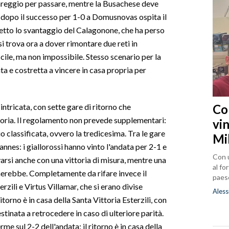
pareggio per passare, mentre la Busachese deve
e dopo il successo per 1-0 a Domusnovas ospita il
etto lo svantaggio del Calagonone, che ha perso
si trova ora a dover rimontare due reti in
icile, ma non impossibile. Stesso scenario per la
ta e costretta a vincere in casa propria per
Co
intricata, con sette gare di ritorno che
goria. Il regolamento non prevede supplementari:
vin
o classificata, ovvero la tredicesima. Tra le gare
Mi
annes: i giallorossi hanno vinto l'andata per 2-1 e
Con u
varsi anche con una vittoria di misura, mentre una
al fo
nnerebbe. Completamente da rifare invece il
paes
rzili e Virtus Villamar, che si erano divise
Aless
torno è in casa della Santa Vittoria Esterzili, con
stinata a retrocedere in caso di ulteriore parità.
me sul 2-2 dell'andata: il ritorno è in casa della