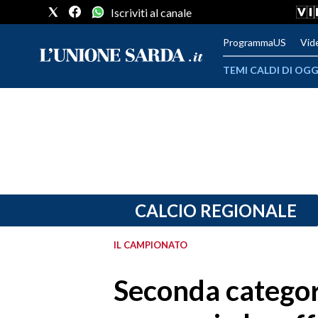
Iscriviti al canale
ProgrammaUS
Vid
TEMI CALDI DI OGG
METEO
COMUNI AL VOTO
VIDEO
FOTO
CALCIO REGIONALE
CRONACA SARDEGNA
IL CAMPIONATO
CAGLIARI
Seconda categor
PROVINCIA DI CAGLIARI
SULCIS IGLESIENTE