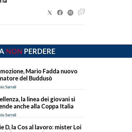
ria
A
NON
PERDERE
mozione, Mario Fadda nuovo
enatore del Buddusò
io Serreli
ellenza, la linea dei giovani si
ende anche alla Coppa Italia
io Serreli
ie D, la Cos al lavoro: mister Loi