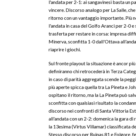
l'andata per 2-1: ai sangavinesi basta un 
vincere. Discorso analogo per La Salle, ch
SPETTACOLI
ritorno con un vantaggio importante. Più n
l'andata in casa del Golfo Aranci per 2-0 e 
GOSSIP
trasferta per restare in corsa: impresa diff
Minerva, sconfitta 1-0 dall'Ottava all'anda
SALUTE
riaprire i giochi.
SARDEGNA TURISMO
Sul fronte playout la situazione è ancor più 
definiranno chi retrocederà in Terza Cate
SARDI NEL MONDO
in caso di parità aggregata scende la peggi
NOTIZIE
più aperte spicca quella tra La Pineta e Joh
EVENTI
ospitano il ritorno, ma la La Pineta può sal
sconfitta con qualsiasi risultato la conda
#CARAUNIONE
discorso nei confronti di Santa Vittoria Este
all'andata con un 2-2: domenica la gara di ri
3 MINUTI CON
la 13esima (Virtus Villamar) classificata de
Stesso discorso per Ruinas 81 e Folgore, fer
INSULARITÀ