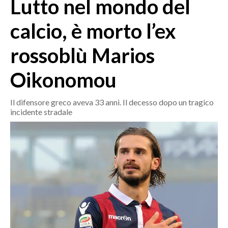
Lutto nel mondo del
MEDIO CAMPIDANO
ORISTANO E PROVINCIA
calcio, è morto l’ex
SASSARI E PROVINCIA
rossoblù Marios
GALLURA
NUORO E PROVINCIA
Oikonomou
OGLIASTRA
AGENDA
Il difensore greco aveva 33 anni. Il decesso dopo un tragico
incidente stradale
CRONACA
ITALIA
MONDO
POLITICA
ECONOMIA
SERVIZI ALLE IMPRESE