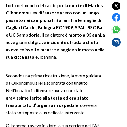
Lutto nel mondo del calcio per la
morte di Marios
Oikonomo
u,
ex difensore greco con un lungo
SPETTACOLI
passato nei campionati italiani tra le maglie di
GOSSIP
Cagliari Calcio, Bologna FC 1909, SPAL, SSC Bari
e UC Sampdoria
. Il calciatore è
morto a 33 anni
, a
SALUTE
nove giorni dal grave
incidente stradale che lo
aveva coinvolto mentre viaggiava in moto nella
SARDEGNA TURISMO
sua città natal
e, Ioannina.
SARDI NEL MONDO
Secondo una prima ricostruzione, la moto guidata
NOTIZIE
da Oikonomou si era scontrata con un’auto.
EVENTI
Nell’impatto il difensore aveva riportato
gravissime ferite alla testa ed era stato
#CARAUNIONE
trasportato d’urgenza in ospedale
, dove era
3 MINUTI CON
stato sottoposto a un delicato intervento.
Oikonomou aveva iniziato la sua carriera nel PAS
INSULARITÀ