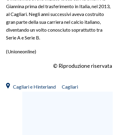
Giannina prima del trasferimento in Italia, nel 2013,
INFO AZIENDE
al Cagliari. Negli anni successivi aveva costruito
gran parte della sua carriera nel calcio italiano,
ABBONATI
diventando un volto conosciuto soprattutto tra
ANNUNCI
Serie A e Serie B.
NECROLOGI
PUBBLICITÀ
(Unioneonline)
SPIAGGE
© Riproduzione riservata
STORE
Cagliari e Hinterland
Cagliari