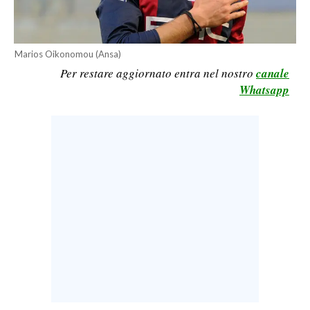
LAVORO
BANDI
Marios Oikonomou (Ansa)
Per restare aggiornato entra nel nostro
canale
SPORT IN SARDEGNA
Whatsapp
SPORT
RISULTATI E CLASSIFICHE
CALCIO
CALCIO REGIONALE
BASKET
VOLLEY
MOTORI
TENNIS
ALTRI SPORT
CULTURA