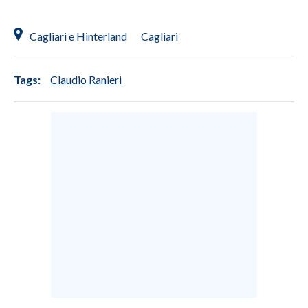
INFO AZIENDE
Cagliari e Hinterland
Cagliari
ABBONATI
ANNUNCI
Tags:
Claudio Ranieri
NECROLOGI
PUBBLICITÀ
SPIAGGE
STORE