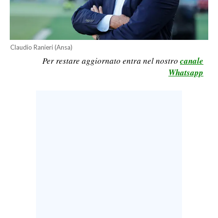
LAVORO
BANDI
Claudio Ranieri (Ansa)
SPORT IN SARDEGNA
Per restare aggiornato entra nel nostro
canale
Whatsapp
SPORT
RISULTATI E CLASSIFICHE
CALCIO
CALCIO REGIONALE
BASKET
VOLLEY
MOTORI
TENNIS
ALTRI SPORT
CULTURA