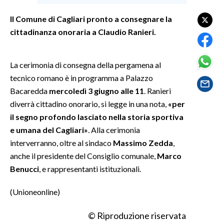
Il Comune di Cagliari pronto a consegnare la
SPETTACOLI
cittadinanza onoraria a Claudio Ranieri.
GOSSIP
La cerimonia di consegna della pergamena al
SALUTE
tecnico romano è in programma a Palazzo
Bacaredda
mercoledì 3 giugno alle 11
. Ranieri
SARDEGNA TURISMO
diverrà cittadino onorario, si legge in una nota,
«per
il segno profondo lasciato nella storia sportiva
SARDI NEL MONDO
e umana del Cagliari»
. Alla cerimonia
NOTIZIE
interverranno, oltre al sindaco
Massimo Zedda
,
EVENTI
anche il presidente del Consiglio comunale,
Marco
Benucci
, e rappresentanti istituzionali.
#CARAUNIONE
(Unioneonline)
3 MINUTI CON
© Riproduzione riservata
INSULARITÀ