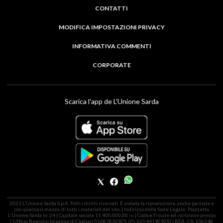
CONTATTI
MODIFICA IMPOSTAZIONI PRIVACY
INFORMATIVA COMMENTI
CORPORATE
Scarica l'app de L'Unione Sarda
2021 L'Unione Sarda S.p.A. Tutti i diritti riservati. É vietata la riproduzione, anche parziale e
con qualsiasi mezzo, di tutti i materiali del sito. | Indirizzo della Sede Legale: Piazzetta
L'Unione Sarda nr. 24 | Capitale sociale 11.400.000,00 i.v. | Codice Fiscale ed iscrizione presso
l'Ufficio Registro Imprese di Cagliari 01687830925 (P.I. 02544190925) | REA: CA-136248