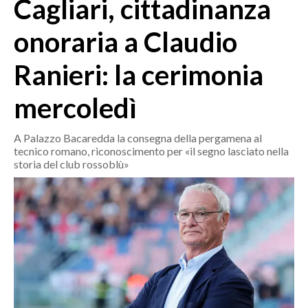
Cagliari, cittadinanza
MEDIO CAMPIDANO
ORISTANO E PROVINCIA
onoraria a Claudio
SASSARI E PROVINCIA
Ranieri: la cerimonia
GALLURA
NUORO E PROVINCIA
mercoledì
OGLIASTRA
AGENDA
A Palazzo Bacaredda la consegna della pergamena al
tecnico romano, riconoscimento per «il segno lasciato nella
CRONACA
storia del club rossoblù»
ITALIA
MONDO
POLITICA
ECONOMIA
SERVIZI ALLE IMPRESE