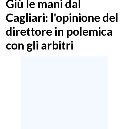
Giù le mani dal
MEDIO CAMPIDANO
ORISTANO E PROVINCIA
Cagliari: l'opinione del
SASSARI E PROVINCIA
direttore in polemica
GALLURA
NUORO E PROVINCIA
con gli arbitri
OGLIASTRA
AGENDA
CRONACA
ITALIA
MONDO
POLITICA
ECONOMIA
SERVIZI ALLE IMPRESE