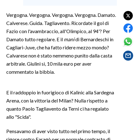
LAVORO
Vergogna. Vergogna. Vergogna. Vergogna. Damato.
BANDI
Calverese. Guida. Tagliavento. Ricordate il gol di
Fazio con l'avambraccio, all'Olimpico, al 94'? Per
SPORT IN SARDEGNA
Damato tutto regolare. E il
mani
di Bernardeschi in
Cagliari-Juve, che ha fatto ridere mezzo mondo?
SPORT
Calvarese non è stato nemmeno punito dalla casta
RISULTATI E CLASSIFICHE
arbitrale. Giulini sì, 10 mila euro per aver
CALCIO
commentato la bibbia.
CALCIO REGIONALE
BASKET
E il raddoppio in fuorigioco di Kalinic alla Sardegna
VOLLEY
Arena, con la vittoria del Milan? Nulla rispetto a
MOTORI
quanto Paolo Tagliavento da Terni ci ha regalato
TENNIS
allo "Scida".
ALTRI SPORT
Pensavamo di aver visto tutto nel primo tempo, il
CULTURA
rigore contro Faragò per un normale contrasto di