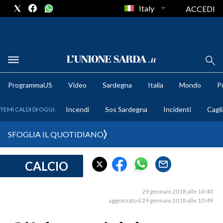
Italy
ACCEDI
METEO
ProgrammaUS
Video
Sardegna
Italia
Mondo
Po
COMUNI AL VOTO
Incendi
Sos Sardegna
Incidenti
Cagli
TEMI CALDI DI OGGI:
VIDEO
SFOGLIA IL QUOTIDIANO
FOTO
CALCIO
CRONACA SARDEGNA
CAGLIARI
29 gennaio 2018 alle 10:40
PROVINCIA DI CAGLIARI
aggiornato il 29 gennaio 2018 alle 10:49
SULCIS IGLESIENTE