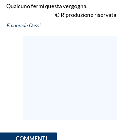
Qualcuno fermi questa vergogna.
INFO AZIENDE
© Riproduzione riservata
ABBONATI
Emanuele Dessì
ANNUNCI
NECROLOGI
PUBBLICITÀ
SPIAGGE
STORE
COMMENTI