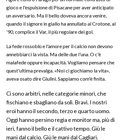
gioco e l'espulsione di Pisacane per aver anticipato
SPETTACOLI
un avversario. Ma il bello doveva ancora venire,
quando il signore in giallo ha annullato al Crotone, al
GOSSIP
'90, complice il Var, il più regolare dei gol.
SALUTE
La fede rossoblù e l'amore per il calcio non devono
annebbiarci la vista. Ma delle due l'una. O c'è
SARDEGNA TURISMO
malafede oppure incapacità. Vogliamo pensare che
quest'ultima prevalga. «Noi ci giochiamo la vita»,
SARDI NEL MONDO
aveva osato dire Giulini. Sappiamo com'è finita.
NOTIZIE
Ci sono arbitri, nelle categorie minori, che
EVENTI
fischiano e sbagliano da soli. Bravi. I nostri
#CARAUNIONE
eroi hanno il secondo, terzo e quarto uomo.
Oggi hanno persino regia e monitor ma, più di
3 MINUTI CON
ieri, fanno il bello e il cattivo tempo. Giù le
mani dal calcio. Giù le mani dal Cagliari.
INSULARITÀ