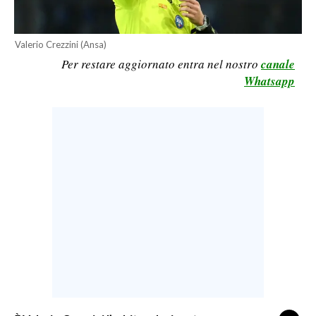
LAVORO
BANDI
Valerio Crezzini (Ansa)
Per restare aggiornato entra nel nostro
canale
SPORT IN SARDEGNA
Whatsapp
SPORT
RISULTATI E CLASSIFICHE
CALCIO
CALCIO REGIONALE
BASKET
VOLLEY
MOTORI
TENNIS
ALTRI SPORT
CULTURA