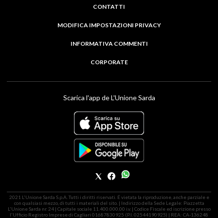
CONTATTI
MODIFICA IMPOSTAZIONI PRIVACY
INFORMATIVA COMMENTI
CORPORATE
Scarica l'app de L'Unione Sarda
2021 L'Unione Sarda S.p.A. Tutti i diritti riservati. É vietata la riproduzione, anche parziale e
con qualsiasi mezzo, di tutti i materiali del sito. | Indirizzo della Sede Legale: Piazzetta
L'Unione Sarda nr. 24 | Capitale sociale 11.400.000,00 i.v. | Codice Fiscale ed iscrizione presso
l'Ufficio Registro Imprese di Cagliari 01687830925 (P.I. 02544190925) | REA: CA-136248