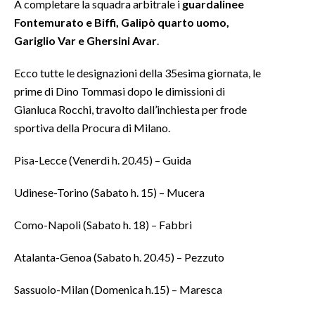
A completare la squadra arbitrale i
guardalinee
Fontemurato e Biffi, Galipò quarto uomo,
INFO AZIENDE
Gariglio Var e Ghersini Avar
.
ABBONATI
Ecco tutte le designazioni della 35esima giornata, le
ANNUNCI
prime di Dino Tommasi dopo le dimissioni di
NECROLOGI
Gianluca Rocchi, travolto dall’inchiesta per frode
PUBBLICITÀ
sportiva della Procura di Milano.
SPIAGGE
STORE
Pisa-Lecce (Venerdì h. 20.45) – Guida
Udinese-Torino (Sabato h. 15) – Mucera
Como-Napoli (Sabato h. 18) – Fabbri
Atalanta-Genoa (Sabato h. 20.45) – Pezzuto
Sassuolo-Milan (Domenica h.15) – Maresca