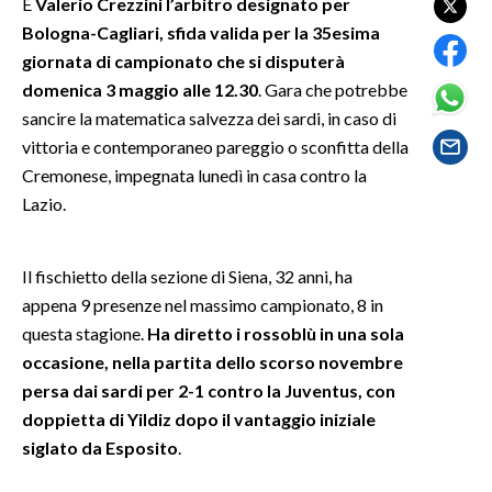
È
Valerio Crezzini l’arbitro designato per
Bologna-Cagliari, sfida valida per la 35esima
SPETTACOLI
giornata di campionato che si disputerà
domenica 3 maggio alle 12.30
. Gara che potrebbe
GOSSIP
sancire la matematica salvezza dei sardi, in caso di
vittoria e contemporaneo pareggio o sconfitta della
SALUTE
Cremonese, impegnata lunedì in casa contro la
Lazio.
SARDEGNA TURISMO
SARDI NEL MONDO
Il fischietto della sezione di Siena, 32 anni, ha
NOTIZIE
appena 9 presenze nel massimo campionato, 8 in
EVENTI
questa stagione.
Ha diretto i rossoblù in una sola
occasione, nella partita dello scorso novembre
#CARAUNIONE
persa dai sardi per 2-1 contro la Juventus, con
doppietta di Yildiz dopo il vantaggio iniziale
3 MINUTI CON
siglato da Esposito
.
INSULARITÀ