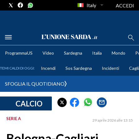
Italy
ACCEDI
METEO
ProgrammaUS
Video
Sardegna
Italia
Mondo
Po
COMUNI AL VOTO
Incendi
Sos Sardegna
Incidenti
Cagli
TEMI CALDI DI OGGI:
VIDEO
SFOGLIA IL QUOTIDIANO
FOTO
CALCIO
CRONACA SARDEGNA
CAGLIARI
SERIE A
29 aprile 2026 alle 13:15
PROVINCIA DI CAGLIARI
SULCIS IGLESIENTE
Bologna-Cagliari,