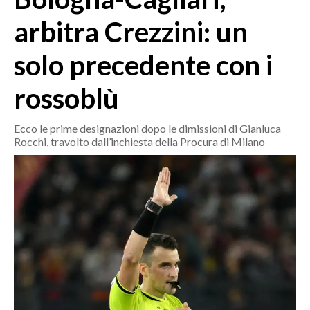
MEDIO CAMPIDANO
arbitra Crezzini: un
ORISTANO E PROVINCIA
SASSARI E PROVINCIA
solo precedente con i
GALLURA
rossoblù
NUORO E PROVINCIA
OGLIASTRA
Ecco le prime designazioni dopo le dimissioni di Gianluca
AGENDA
Rocchi, travolto dall’inchiesta della Procura di Milano
CRONACA
ITALIA
MONDO
POLITICA
ECONOMIA
SERVIZI ALLE IMPRESE