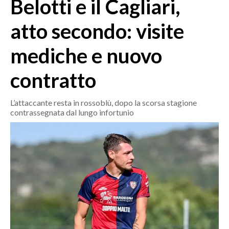
Belotti e il Cagliari,
MEDIO CAMPIDANO
ORISTANO E PROVINCIA
atto secondo: visite
SASSARI E PROVINCIA
mediche e nuovo
GALLURA
NUORO E PROVINCIA
contratto
OGLIASTRA
AGENDA
L’attaccante resta in rossoblù, dopo la scorsa stagione
contrassegnata dal lungo infortunio
CRONACA
ITALIA
MONDO
POLITICA
ECONOMIA
SERVIZI ALLE IMPRESE