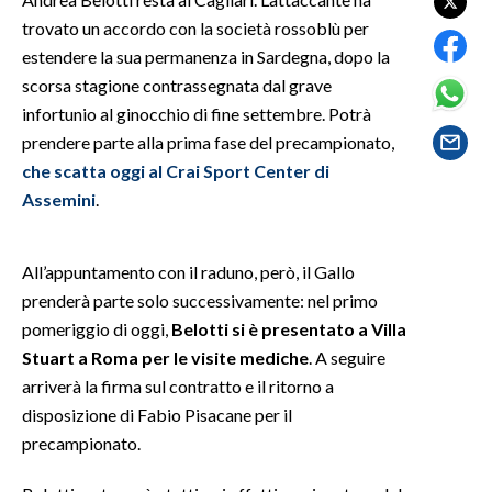
trovato un accordo con la società rossoblù per
SPETTACOLI
estendere la sua permanenza in Sardegna, dopo la
scorsa stagione contrassegnata dal grave
GOSSIP
infortunio al ginocchio di fine settembre. Potrà
prendere parte alla prima fase del precampionato,
SALUTE
che scatta oggi al Crai Sport Center di
Assemini
.
SARDEGNA TURISMO
SARDI NEL MONDO
All’appuntamento con il raduno, però, il Gallo
NOTIZIE
prenderà parte solo successivamente: nel primo
EVENTI
pomeriggio di oggi,
Belotti si è presentato a Villa
Stuart a Roma per le visite mediche
. A seguire
#CARAUNIONE
arriverà la firma sul contratto e il ritorno a
disposizione di Fabio Pisacane per il
3 MINUTI CON
precampionato.
INSULARITÀ