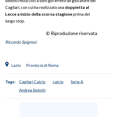
Belotti resta così a tutti goi effetti un giocatore del
Cagliari, con cui ha realizzato una
doppietta al
INFO AZIENDE
Lecce a inizio della scorsa stagione
prima del
ABBONATI
lungo stop.
ANNUNCI
© Riproduzione riservata
NECROLOGI
Riccardo Spignesi
PUBBLICITÀ
SPIAGGE
STORE
Lazio
Provincia di Roma
Tags:
Cagliari Calcio
calcio
Serie A
Andrea Belotti