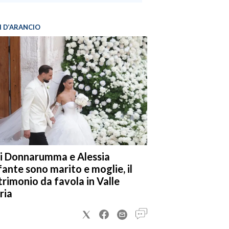
I D’ARANCIO
i Donnarumma e Alessia
fante sono marito e moglie, il
rimonio da favola in Valle
ria