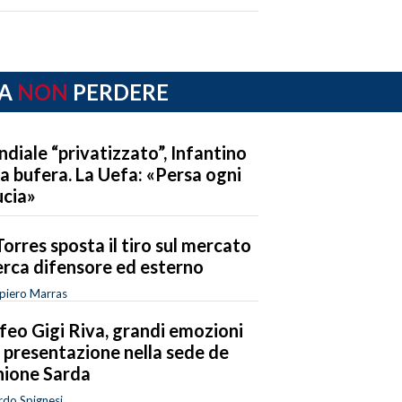
A
NON
PERDERE
diale “privatizzato”, Infantino
la bufera. La Uefa: «Persa ogni
ucia»
Torres sposta il tiro sul mercato
erca difensore ed esterno
piero Marras
feo Gigi Riva, grandi emozioni
a presentazione nella sede de
nione Sarda
rdo Spignesi