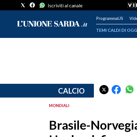
Iscriviti al canale
ProgrammaUS
Vid
TEMI CALDI DI OGG
METEO
COMUNI AL VOTO
VIDEO
FOTO
CALCIO
CRONACA SARDEGNA
MONDIALI
CAGLIARI
Brasile-Norvegia
PROVINCIA DI CAGLIARI
SULCIS IGLESIENTE