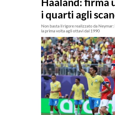
Haaland: firma 
MEDIO CAMPIDANO
ORISTANO E PROVINCIA
i quarti agli sca
SASSARI E PROVINCIA
GALLURA
Non basta il rigore realizzato da Neymar: 
la prima volta agli ottavi dal 1990
NUORO E PROVINCIA
OGLIASTRA
AGENDA
CRONACA
ITALIA
MONDO
POLITICA
ECONOMIA
SERVIZI ALLE IMPRESE