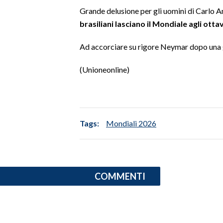
Grande delusione per gli uomini di Carlo A
SPETTACOLI
brasiliani lasciano il Mondiale agli ottav
GOSSIP
Ad accorciare su rigore Neymar dopo una 
(Unioneonline)
SALUTE
SARDEGNA TURISMO
SARDI NEL MONDO
Tags:
Mondiali 2026
NOTIZIE
EVENTI
#CARAUNIONE
COMMENTI
3 MINUTI CON
INSULARITÀ