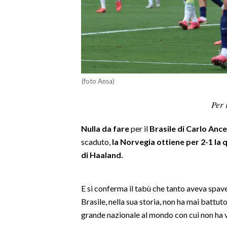
LAVORO
BANDI
SPORT IN SARDEGNA
SPORT
(foto Ansa)
RISULTATI E CLASSIFICHE
Per 
CALCIO
CALCIO REGIONALE
Nulla da fare
per il
Brasile di Carlo Ance
BASKET
scaduto,
la Norvegia ottiene per 2-1 la qu
di Haaland.
VOLLEY
MOTORI
TENNIS
E si conferma il tabù che tanto aveva spaven
ALTRI SPORT
Brasile, nella sua storia, non ha mai battuto
grande nazionale al mondo con cui non ha v
CULTURA