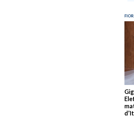
FIOR
Gig
Ele
mat
d’It