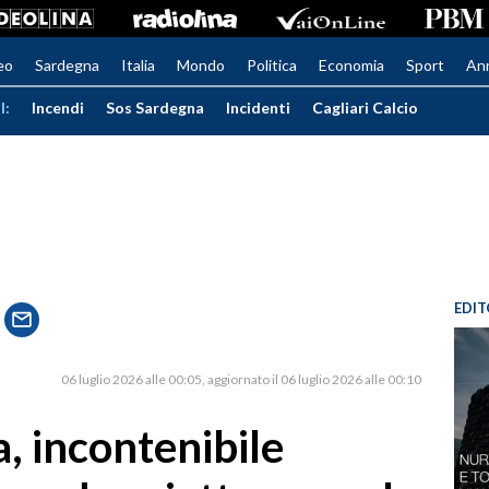
eo
Sardegna
Italia
Mondo
Politica
Economia
Sport
An
I:
Incendi
Sos Sardegna
Incidenti
Cagliari Calcio
EDIT
06 luglio 2026 alle 00:05
aggiornato il 06 luglio 2026 alle 00:10
, incontenibile