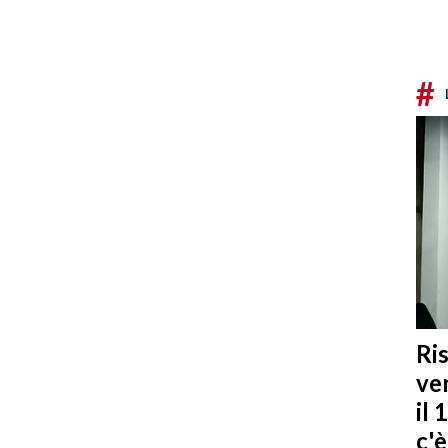
#
Ris
ven
il 
c'