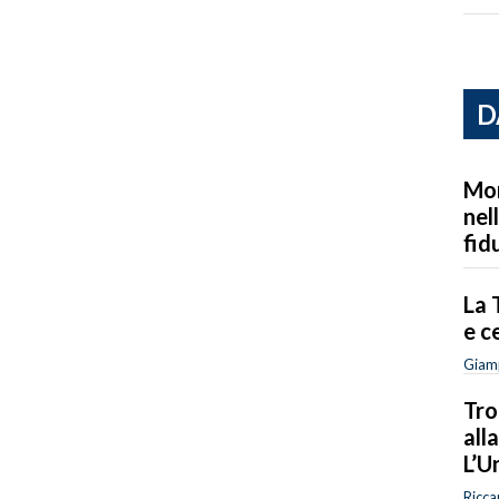
D
Mon
nel
fid
La 
e c
Giam
Tro
all
L’U
Ricca