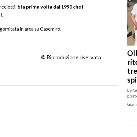
ncelotti:
è la prima volta dal 1990 che i
i.
gomitata in area su Casemiro.
Olb
© Riproduzione riservata
ri
tr
sp
Le Gu
posto
Giam