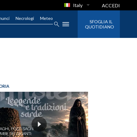
Italy
ACCEDI
nunci
Necrologi
Meteo
SFOGLIA IL
QUOTIDIANO
ORIA