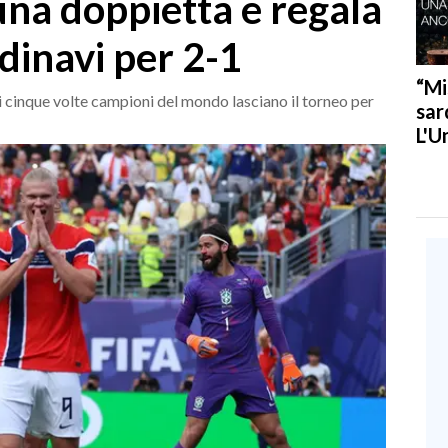
una doppietta e regala
ndinavi per 2-1
“Mi
i cinque volte campioni del mondo lasciano il torneo per
sar
L'U