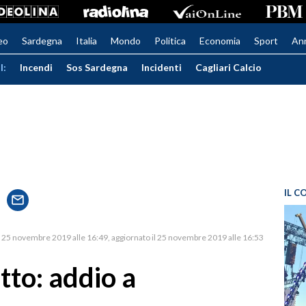
eo
Sardegna
Italia
Mondo
Politica
Economia
Sport
An
I:
Incendi
Sos Sardegna
Incidenti
Cagliari Calcio
IL C
25 novembre 2019 alle 16:49
aggiornato il 25 novembre 2019 alle 16:53
tto: addio a