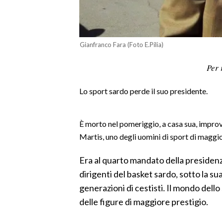
LAVORO
BANDI
Gianfranco Fara (Foto E.Pilia)
SPORT IN SARDEGNA
Per 
SPORT
Lo sport sardo perde il suo presidente.
RISULTATI E CLASSIFICHE
CALCIO
CALCIO REGIONALE
È morto nel pomeriggio, a casa sua, impro
Martis, uno degli uomini di sport di maggi
BASKET
VOLLEY
Era al quarto mandato della presidenz
MOTORI
dirigenti del basket sardo, sotto la su
TENNIS
generazioni di cestisti. Il mondo del
ALTRI SPORT
delle figure di maggiore prestigio.
CULTURA