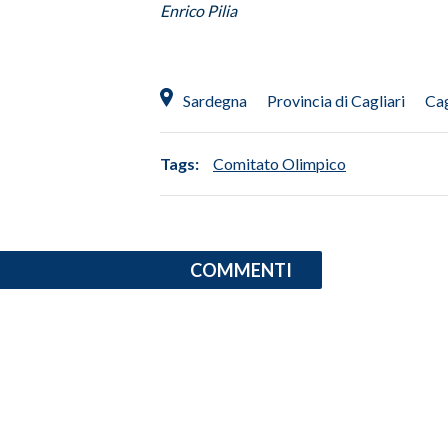
Enrico Pilia
SPETTACOLI
GOSSIP
Sardegna
Provincia di Cagliari
Cag
SALUTE
Tags:
Comitato Olimpico
SARDEGNA TURISMO
SARDI NEL MONDO
COMMENTI
NOTIZIE
EVENTI
#CARAUNIONE
3 MINUTI CON
INSULARITÀ