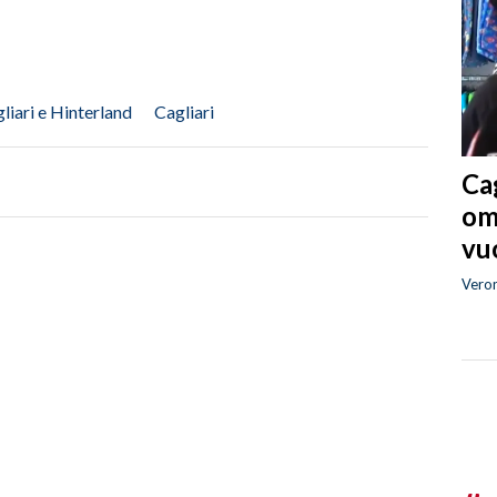
liari e Hinterland
Cagliari
Cag
om
vuo
Vero