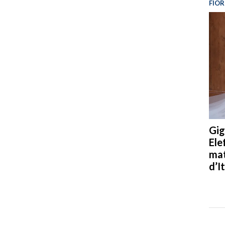
FIOR
Gig
Ele
mat
d’It