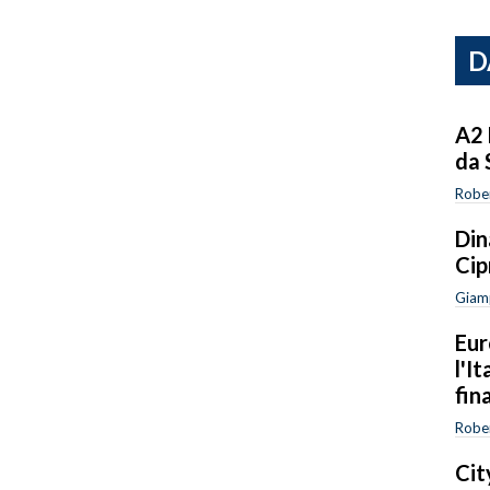
D
A2 
da 
Robe
Din
Cip
Giam
Eur
l'I
fin
Robe
Cit