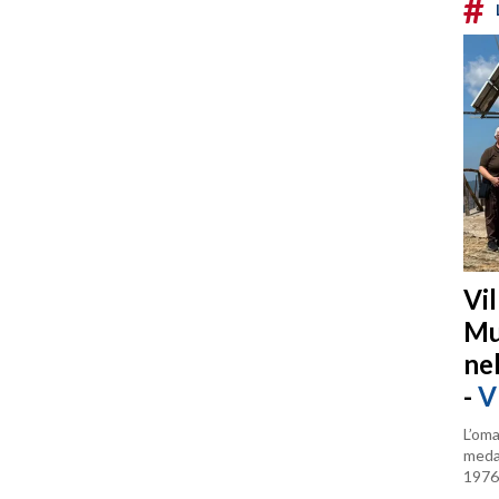
#
Vi
Mu
ne
-
V
L’oma
medag
1976