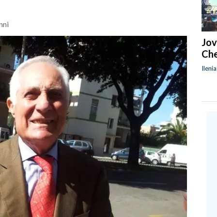
nni
Jov
Che
Ileni