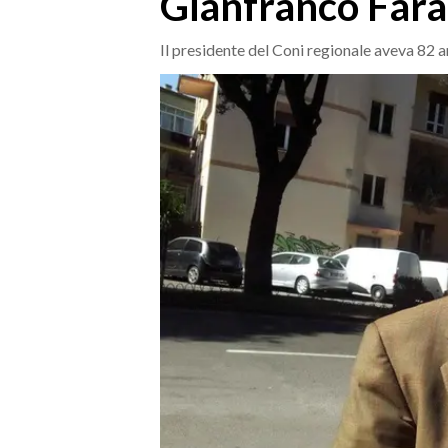
Gianfranco Fara
MEDIO CAMPIDANO
ORISTANO E PROVINCIA
Il presidente del Coni regionale aveva 82 a
SASSARI E PROVINCIA
GALLURA
NUORO E PROVINCIA
OGLIASTRA
AGENDA
CRONACA
ITALIA
MONDO
POLITICA
ECONOMIA
SERVIZI ALLE IMPRESE