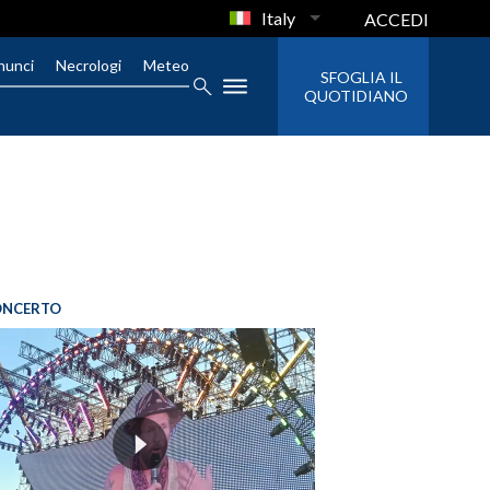
Italy
ACCEDI
nunci
Necrologi
Meteo
SFOGLIA IL
QUOTIDIANO
ONCERTO