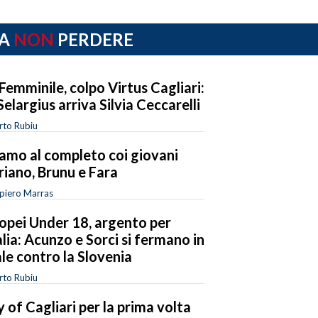
A
NON
PERDERE
Femminile, colpo Virtus Cagliari:
Selargius arriva Silvia Ceccarelli
rto Rubiu
amo al completo coi giovani
riano, Brunu e Fara
piero Marras
opei Under 18, argento per
talia: Acunzo e Sorci si fermano in
ale contro la Slovenia
rto Rubiu
y of Cagliari per la prima volta