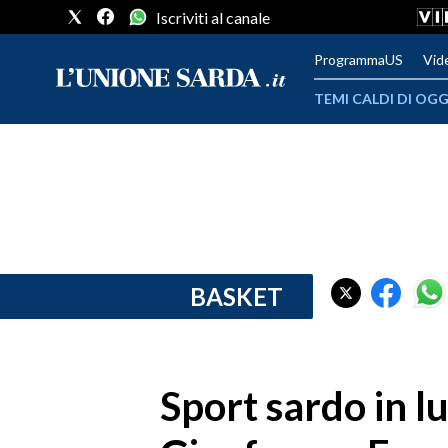
Iscriviti al canale
ProgrammaUS
Vid
TEMI CALDI DI OGG
METEO
COMUNI AL VOTO
VIDEO
FOTO
BASKET
CRONACA SARDEGNA
CAGLIARI
Sport sardo in lu
PROVINCIA DI CAGLIARI
SULCIS IGLESIENTE