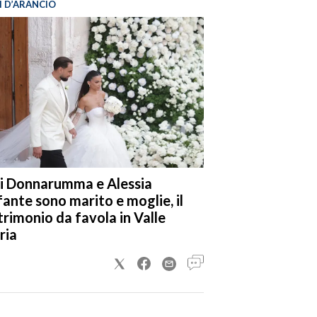
I D’ARANCIO
i Donnarumma e Alessia
fante sono marito e moglie, il
rimonio da favola in Valle
ria