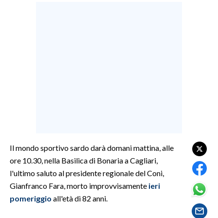
LAVORO
BANDI
SPORT IN SARDEGNA
SPORT
RISULTATI E CLASSIFICHE
CALCIO
CALCIO REGIONALE
BASKET
Il mondo sportivo sardo darà domani mattina, alle
VOLLEY
ore 10.30, nella Basilica di Bonaria a Cagliari,
MOTORI
l'ultimo saluto al presidente regionale del Coni,
TENNIS
Gianfranco Fara, morto improvvisamente
ieri
ALTRI SPORT
pomeriggio
all'età di 82 anni.
CULTURA