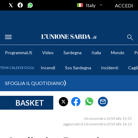
Italy
ACCEDI
METEO
ProgrammaUS
Video
Sardegna
Italia
Mondo
Po
COMUNI AL VOTO
Incendi
Sos Sardegna
Incidenti
Cagli
TEMI CALDI DI OGGI:
VIDEO
SFOGLIA IL QUOTIDIANO
FOTO
BASKET
CRONACA SARDEGNA
CAGLIARI
26 novembre 2019 alle 15:55
PROVINCIA DI CAGLIARI
aggiornato il 26 novembre 2019 alle 16:11
SULCIS IGLESIENTE