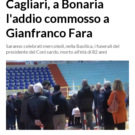
Cagliari, a Bonaria
MEDIO CAMPIDANO
ORISTANO E PROVINCIA
l'addio commosso a
SASSARI E PROVINCIA
Gianfranco Fara
GALLURA
NUORO E PROVINCIA
Saranno celebrati mercoledì, nella Basilica, i funerali del
OGLIASTRA
presidente del Coni sardo, morto all'età di 82 anni
AGENDA
CRONACA
ITALIA
MONDO
POLITICA
ECONOMIA
SERVIZI ALLE IMPRESE