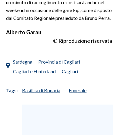
un minuto di raccoglimento e così sarà anche nel
weekend in occasione delle gare Fip, come disposto
INFO AZIENDE
dal Comitato Regionale presieduto da Bruno Perra.
ABBONATI
Alberto Garau
ANNUNCI
© Riproduzione riservata
NECROLOGI
PUBBLICITÀ
SPIAGGE
Sardegna
Provincia di Cagliari
STORE
Cagliari e Hinterland
Cagliari
Tags:
Basilica di Bonaria
Funerale