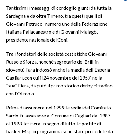
Tantissimi i messaggi di cordoglio giunti da tutta la
SPETTACOLI
Sardegna e da oltre Tirreno, tra questi quelli di
Giovanni Petrucci, numero uno della Federazione
GOSSIP
Italiana Pallacanestro e di Giovanni Malagò,
presidente nazionale del Coni.
SALUTE
Tra i fondatori delle società cestistiche Giovanni
SARDEGNA TURISMO
Russo e Sforza, nonché segretario del Brill, in
gioventù Fara indossò anche la maglia dell'Esperia
SARDI NEL MONDO
Cagliari, con cui il 24 novembre del 1957, nella
NOTIZIE
"sua" Fiera, disputò il primo storico derby cittadino
EVENTI
con l'Olimpia.
#CARAUNIONE
Prima di assumere, nel 1999, le redini del Comitato
Sardo, fu assessore al Comune di Cagliari dal 1987
3 MINUTI CON
al 1993. Ieri sera, in segno di lutto, le partite di
basket Msp in programma sono state precedute da
INSULARITÀ