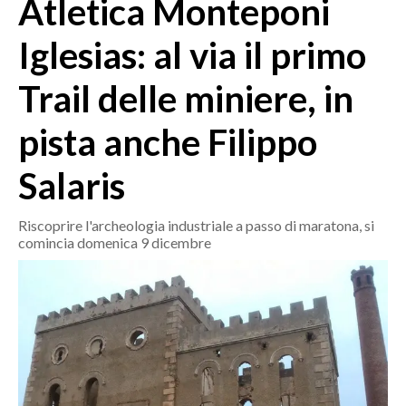
Atletica Monteponi
MEDIO CAMPIDANO
ORISTANO E PROVINCIA
Iglesias: al via il primo
SASSARI E PROVINCIA
Trail delle miniere, in
GALLURA
NUORO E PROVINCIA
pista anche Filippo
OGLIASTRA
AGENDA
Salaris
CRONACA
Riscoprire l'archeologia industriale a passo di maratona, si
comincia domenica 9 dicembre
ITALIA
MONDO
POLITICA
ECONOMIA
SERVIZI ALLE IMPRESE