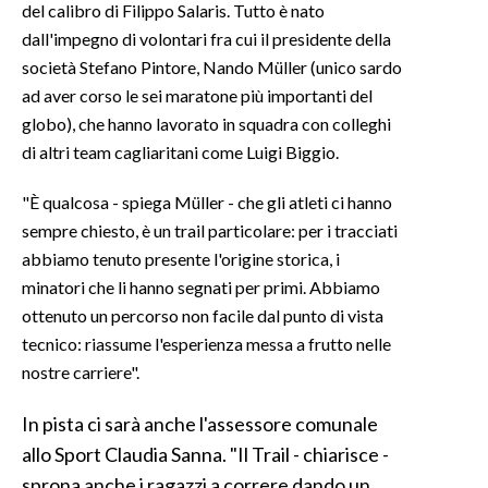
del calibro di Filippo Salaris. Tutto è nato
dall'impegno di volontari fra cui il presidente della
INFO AZIENDE
società Stefano Pintore, Nando Müller (unico sardo
ABBONATI
ad aver corso le sei maratone più importanti del
ANNUNCI
globo), che hanno lavorato in squadra con colleghi
NECROLOGI
di altri team cagliaritani come Luigi Biggio.
PUBBLICITÀ
"È qualcosa - spiega Müller - che gli atleti ci hanno
SPIAGGE
sempre chiesto, è un trail particolare: per i tracciati
STORE
abbiamo tenuto presente l'origine storica, i
minatori che li hanno segnati per primi. Abbiamo
ottenuto un percorso non facile dal punto di vista
tecnico: riassume l'esperienza messa a frutto nelle
nostre carriere".
In pista ci sarà anche l'assessore comunale
allo Sport Claudia Sanna. "Il Trail - chiarisce -
sprona anche i ragazzi a correre dando un