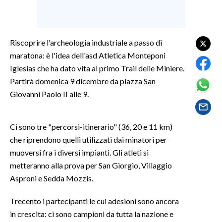
SPETTACOLI
Riscoprire l'archeologia industriale a passo di
GOSSIP
maratona: è l'idea dell'asd Atletica Monteponi
Iglesias che ha dato vita al primo Trail delle Miniere.
SALUTE
Partirà domenica 9 dicembre da piazza San
SARDEGNA TURISMO
Giovanni Paolo II alle 9.
SARDI NEL MONDO
Ci sono tre "percorsi-itinerario" (36, 20 e 11 km)
NOTIZIE
che riprendono quelli utilizzati dai minatori per
EVENTI
muoversi fra i diversi impianti. Gli atleti si
metteranno alla prova per San Giorgio, Villaggio
#CARAUNIONE
Asproni e Sedda Mozzis.
3 MINUTI CON
Trecento i partecipanti le cui adesioni sono ancora
in crescita: ci sono campioni da tutta la nazione e
INSULARITÀ