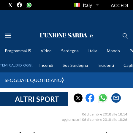
Italy
ACCEDI
METEO
ProgrammaUS
Video
Sardegna
Italia
Mondo
Po
COMUNI AL VOTO
Incendi
Sos Sardegna
Incidenti
Cagli
TEMI CALDI DI OGGI:
VIDEO
SFOGLIA IL QUOTIDIANO
FOTO
ALTRI SPORT
CRONACA SARDEGNA
CAGLIARI
06 dicembre 2018 alle 18:14
PROVINCIA DI CAGLIARI
aggiornato il 06 dicembre 2018 alle 18:26
SULCIS IGLESIENTE