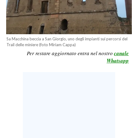
LAVORO
BANDI
SPORT IN SARDEGNA
Sa Macchina beccia a San Giorgio, uno degli impianti sui percorsi del
Trail delle miniere (foto Miriam Cappa)
SPORT
Per restare aggiornato entra nel nostro
canale
RISULTATI E CLASSIFICHE
Whatsapp
CALCIO
CALCIO REGIONALE
BASKET
VOLLEY
MOTORI
TENNIS
ALTRI SPORT
CULTURA