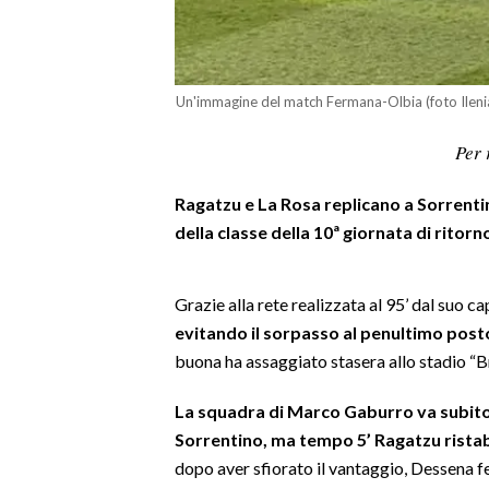
LAVORO
BANDI
Un'immagine del match Fermana-Olbia (foto Ileni
SPORT IN SARDEGNA
Per 
SPORT
Ragatzu e La Rosa replicano a Sorrentino
RISULTATI E CLASSIFICHE
della classe della 10ª giornata di ritorn
CALCIO
CALCIO REGIONALE
BASKET
Grazie alla rete realizzata al 95’ dal suo c
evitando il sorpasso al penultimo posto 
VOLLEY
buona ha assaggiato stasera allo stadio “
MOTORI
TENNIS
La squadra di Marco Gaburro va subito 
ALTRI SPORT
Sorrentino, ma tempo 5’ Ragatzu ristabi
dopo aver sfiorato il vantaggio, Dessena 
CULTURA