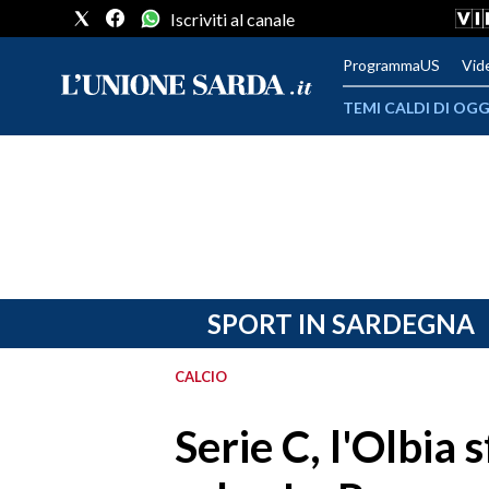
Iscriviti al canale
ProgrammaUS
Vid
TEMI CALDI DI OGG
METEO
COMUNI AL VOTO
VIDEO
FOTO
SPORT IN SARDEGNA
CRONACA SARDEGNA
CALCIO
CAGLIARI
Serie C, l'Olbia s
PROVINCIA DI CAGLIARI
SULCIS IGLESIENTE