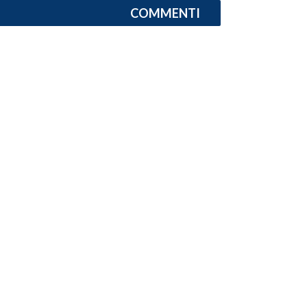
COMMENTI
INFO AZIENDE
ABBONATI
ANNUNCI
NECROLOGI
PUBBLICITÀ
SPIAGGE
STORE