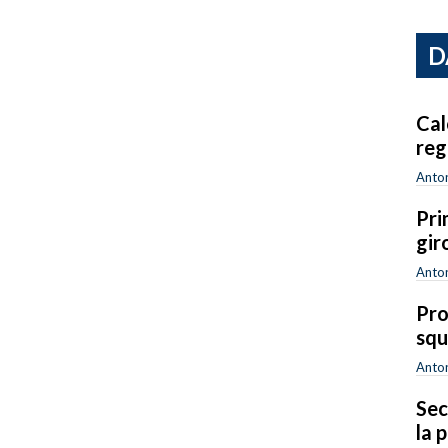
D
Cal
reg
Anton
Pri
gir
Anton
Pro
squ
Anton
Sec
la 