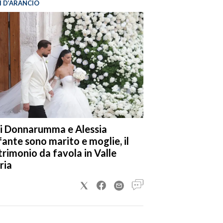
I D’ARANCIO
i Donnarumma e Alessia
fante sono marito e moglie, il
rimonio da favola in Valle
ria