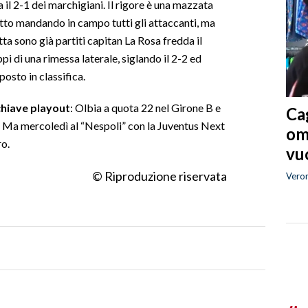
la il 2-1 dei marchigiani. Il rigore è una mazzata
tutto mandando in campo tutti gli attaccanti, ma
tta sono già partiti capitan La Rosa fredda il
pi di una rimessa laterale, siglando il 2-2 ed
osto in classifica.
 chiave playout
: Olbia a quota 22 nel Girone B e
Cag
a. Ma mercoledì al “Nespoli” con la Juventus Next
om
o.
vuo
© Riproduzione riservata
Vero