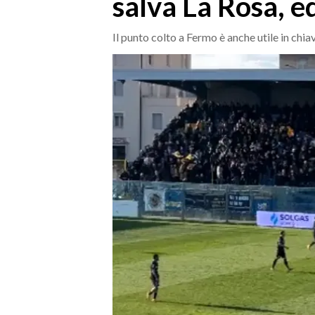
salva La Rosa, e
MEDIO CAMPIDANO
ORISTANO E PROVINCIA
Il punto colto a Fermo è anche utile in chia
SASSARI E PROVINCIA
GALLURA
NUORO E PROVINCIA
OGLIASTRA
AGENDA
CRONACA
ITALIA
MONDO
POLITICA
ECONOMIA
SERVIZI ALLE IMPRESE