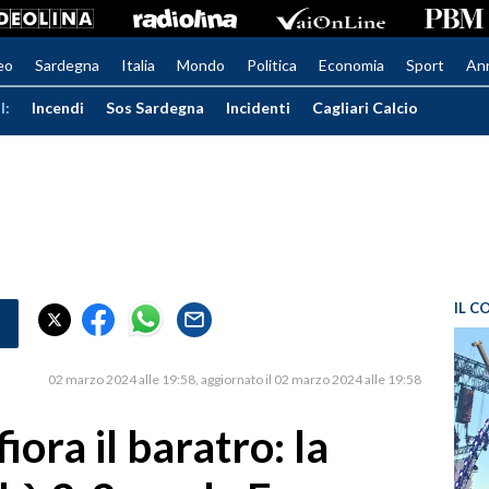
eo
Sardegna
Italia
Mondo
Politica
Economia
Sport
An
I:
Incendi
Sos Sardegna
Incidenti
Cagliari Calcio
IL C
02 marzo 2024 alle 19:58
aggiornato il 02 marzo 2024 alle 19:58
fiora il baratro: la