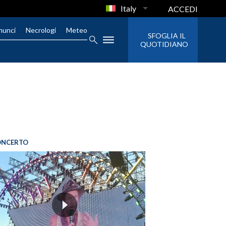
Italy
ACCEDI
nunci
Necrologi
Meteo
SFOGLIA IL
QUOTIDIANO
ONCERTO