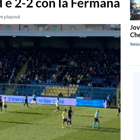
d è 2-2 con la Fermana
ve playout
Jov
Che
Ileni