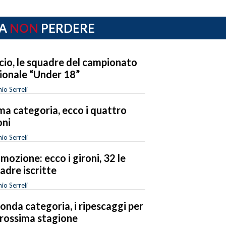
A
NON
PERDERE
cio, le squadre del campionato
ionale “Under 18”
io Serreli
ma categoria, ecco i quattro
oni
io Serreli
mozione: ecco i gironi, 32 le
adre iscritte
io Serreli
onda categoria, i ripescaggi per
prossima stagione