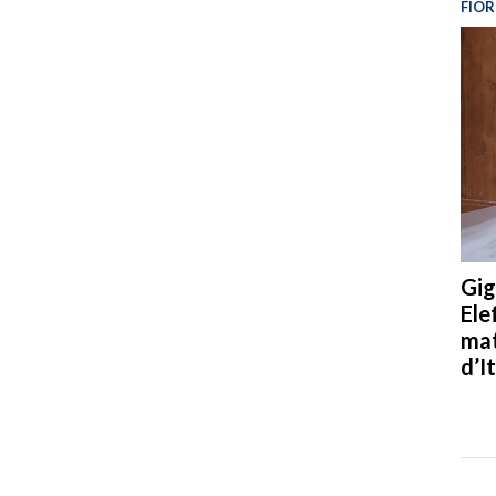
FIOR
Gig
Ele
mat
d’It