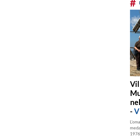
#
Vi
Mu
ne
-
V
L’oma
medag
1976