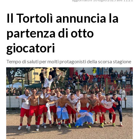
MEDIO CAMPIDANO
ORISTANO E PROVINCIA
Il Tortolì annuncia la
SASSARI E PROVINCIA
partenza di otto
GALLURA
NUORO E PROVINCIA
giocatori
OGLIASTRA
AGENDA
Tempo di saluti per molti protagonisti della scorsa stagione
CRONACA
ITALIA
MONDO
POLITICA
ECONOMIA
SERVIZI ALLE IMPRESE