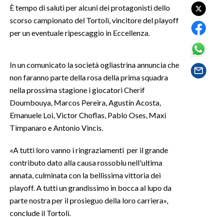
È tempo di saluti per alcuni dei protagonisti dello
scorso campionato del Tortolì, vincitore del playoff
SPETTACOLI
per un eventuale ripescaggio in Eccellenza.
GOSSIP
In un comunicato la società ogliastrina annuncia che
SALUTE
non faranno parte della rosa della prima squadra
nella prossima stagione i giocatori Cherif
SARDEGNA TURISMO
Doumbouya, Marcos Pereira, Agustín Acosta,
SARDI NEL MONDO
Emanuele Loi, Victor Choflas, Pablo Oses, Maxi
Timpanaro e Antonio Vincis.
NOTIZIE
EVENTI
«A tutti loro vanno i ringraziamenti per il grande
contributo dato alla causa rossoblu nell'ultima
#CARAUNIONE
annata, culminata con la bellissima vittoria dei
playoff. A tutti un grandissimo in bocca al lupo da
3 MINUTI CON
parte nostra per il prosieguo della loro carriera»,
conclude il Tortolì.
INSULARITÀ