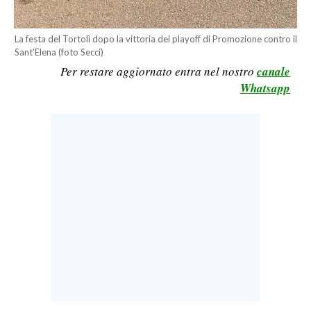
LAVORO
La festa del Tortolì dopo la vittoria dei playoff di Promozione contro il
BANDI
Sant'Elena (foto Secci)
Per restare aggiornato entra nel nostro
canale
SPORT IN SARDEGNA
Whatsapp
SPORT
RISULTATI E CLASSIFICHE
CALCIO
CALCIO REGIONALE
BASKET
VOLLEY
MOTORI
TENNIS
ALTRI SPORT
CULTURA