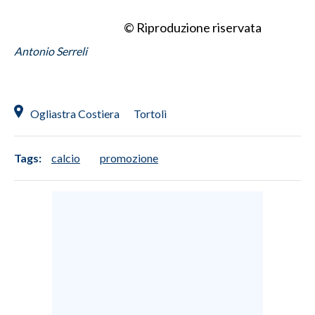
© Riproduzione riservata
INFO AZIENDE
Antonio Serreli
ABBONATI
ANNUNCI
NECROLOGI
Ogliastra Costiera
Tortolì
PUBBLICITÀ
SPIAGGE
Tags:
calcio
promozione
STORE