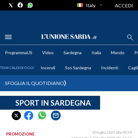
Italy
ACCEDI
METEO
ProgrammaUS
Video
Sardegna
Italia
Mondo
Po
COMUNI AL VOTO
Incendi
Sos Sardegna
Incidenti
Cagli
TEMI CALDI DI OGGI:
VIDEO
SFOGLIA IL QUOTIDIANO
FOTO
SPORT IN SARDEGNA
CRONACA SARDEGNA
CAGLIARI
PROVINCIA DI CAGLIARI
SULCIS IGLESIENTE
10 luglio 2025 alle 09:39
PROMOZIONE
aggiornato il 10 luglio 2025 alle 11:21