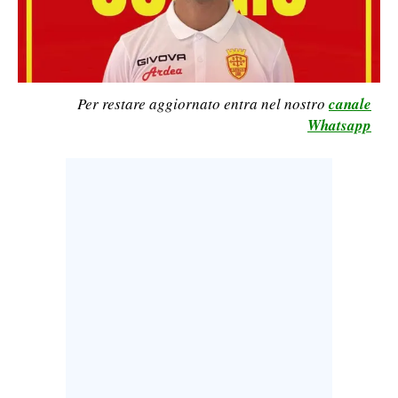
LAVORO
BANDI
SPORT IN SARDEGNA
Per restare aggiornato entra nel nostro
canale
Whatsapp
SPORT
RISULTATI E CLASSIFICHE
CALCIO
CALCIO REGIONALE
BASKET
VOLLEY
MOTORI
TENNIS
ALTRI SPORT
CULTURA