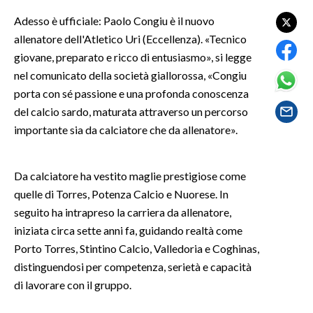
Adesso è ufficiale: Paolo Congiu è il nuovo
SPETTACOLI
allenatore dell'Atletico Uri (Eccellenza). «Tecnico
giovane, preparato e ricco di entusiasmo», si legge
GOSSIP
nel comunicato della società giallorossa, «Congiu
porta con sé passione e una profonda conoscenza
SALUTE
del calcio sardo, maturata attraverso un percorso
importante sia da calciatore che da allenatore».
SARDEGNA TURISMO
SARDI NEL MONDO
Da calciatore ha vestito maglie prestigiose come
NOTIZIE
quelle di Torres, Potenza Calcio e Nuorese. In
EVENTI
seguito ha intrapreso la carriera da allenatore,
iniziata circa sette anni fa, guidando realtà come
#CARAUNIONE
Porto Torres, Stintino Calcio, Valledoria e Coghinas,
distinguendosi per competenza, serietà e capacità
3 MINUTI CON
di lavorare con il gruppo.
INSULARITÀ