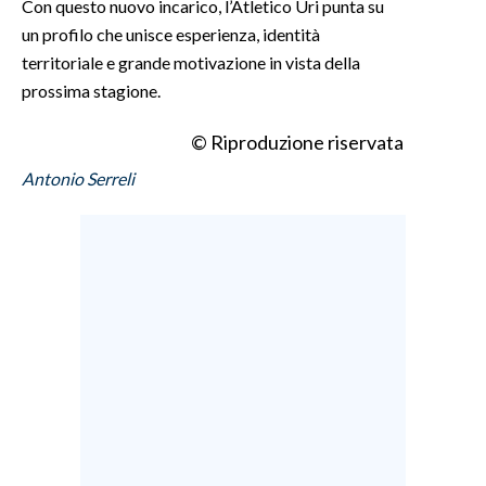
Con questo nuovo incarico, l’Atletico Uri punta su
un profilo che unisce esperienza, identità
INFO AZIENDE
territoriale e grande motivazione in vista della
ABBONATI
prossima stagione.
ANNUNCI
© Riproduzione riservata
NECROLOGI
Antonio Serreli
PUBBLICITÀ
SPIAGGE
STORE