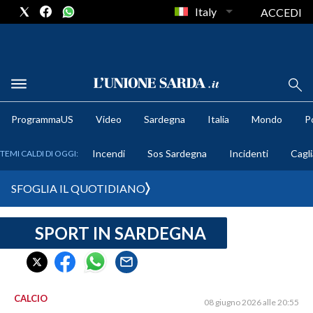
Italy
ACCEDI
METEO
ProgrammaUS
Video
Sardegna
Italia
Mondo
Po
COMUNI AL VOTO
Incendi
Sos Sardegna
Incidenti
Cagli
TEMI CALDI DI OGGI:
VIDEO
SFOGLIA IL QUOTIDIANO
FOTO
SPORT IN SARDEGNA
CRONACA SARDEGNA
CAGLIARI
PROVINCIA DI CAGLIARI
SULCIS IGLESIENTE
CALCIO
08 giugno 2026 alle 20:55