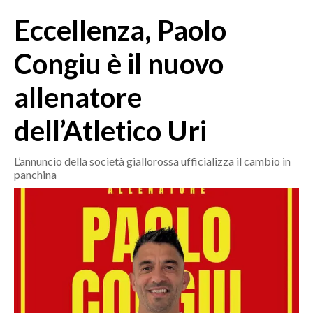
MEDIO CAMPIDANO
Eccellenza, Paolo
ORISTANO E PROVINCIA
SASSARI E PROVINCIA
Congiu è il nuovo
GALLURA
allenatore
NUORO E PROVINCIA
OGLIASTRA
dell’Atletico Uri
AGENDA
L’annuncio della società giallorossa ufficializza il cambio in
CRONACA
panchina
ITALIA
MONDO
POLITICA
ECONOMIA
SERVIZI ALLE IMPRESE