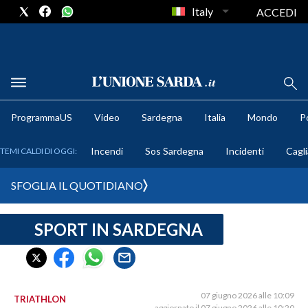
Italy
ACCEDI
METEO
ProgrammaUS
Video
Sardegna
Italia
Mondo
Po
COMUNI AL VOTO
Incendi
Sos Sardegna
Incidenti
Cagli
TEMI CALDI DI OGGI:
VIDEO
SFOGLIA IL QUOTIDIANO
FOTO
SPORT IN SARDEGNA
CRONACA SARDEGNA
CAGLIARI
PROVINCIA DI CAGLIARI
SULCIS IGLESIENTE
07 giugno 2026 alle 10:09
TRIATHLON
aggiornato il 07 giugno 2026 alle 10:20