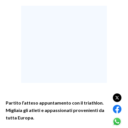
LAVORO
BANDI
SPORT IN SARDEGNA
SPORT
RISULTATI E CLASSIFICHE
CALCIO
CALCIO REGIONALE
BASKET
VOLLEY
MOTORI
Partito l’atteso appuntamento con il triathlon.
TENNIS
Migliaia gli atleti e appassionati provenienti da
ALTRI SPORT
tutta Europa.
CULTURA