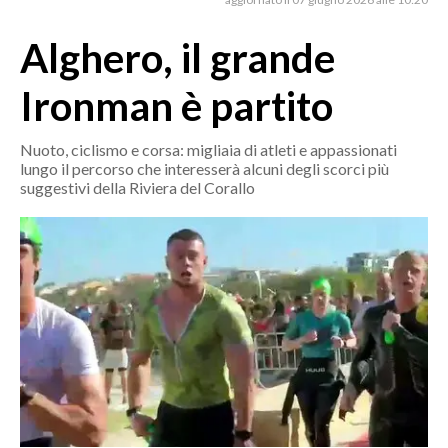
MEDIO CAMPIDANO
ORISTANO E PROVINCIA
Alghero, il grande
SASSARI E PROVINCIA
Ironman è partito
GALLURA
NUORO E PROVINCIA
Nuoto, ciclismo e corsa: migliaia di atleti e appassionati
OGLIASTRA
lungo il percorso che interesserà alcuni degli scorci più
suggestivi della Riviera del Corallo
AGENDA
CRONACA
ITALIA
MONDO
POLITICA
ECONOMIA
SERVIZI ALLE IMPRESE