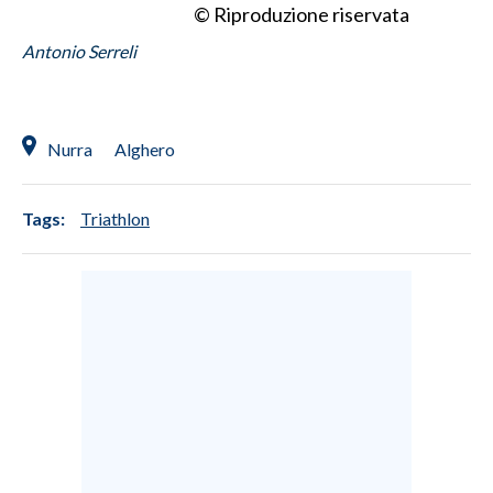
© Riproduzione riservata
INFO AZIENDE
Antonio Serreli
ABBONATI
ANNUNCI
Nurra
Alghero
NECROLOGI
PUBBLICITÀ
SPIAGGE
Tags:
Triathlon
STORE