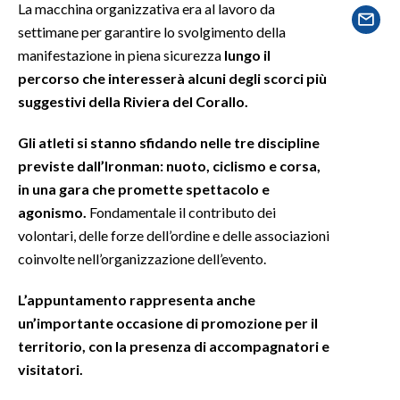
La macchina organizzativa era al lavoro da
settimane per garantire lo svolgimento della
SPETTACOLI
manifestazione in piena sicurezza
lungo il
percorso che interesserà alcuni degli scorci più
GOSSIP
suggestivi della Riviera del Corallo.
SALUTE
Gli atleti si stanno sfidando nelle tre discipline
previste dall’Ironman: nuoto, ciclismo e corsa,
SARDEGNA TURISMO
in una gara che promette spettacolo e
SARDI NEL MONDO
agonismo.
Fondamentale il contributo dei
volontari, delle forze dell’ordine e delle associazioni
NOTIZIE
coinvolte nell’organizzazione dell’evento.
EVENTI
L’appuntamento rappresenta anche
#CARAUNIONE
un’importante occasione di promozione per il
territorio, con la presenza di accompagnatori e
3 MINUTI CON
visitatori.
INSULARITÀ