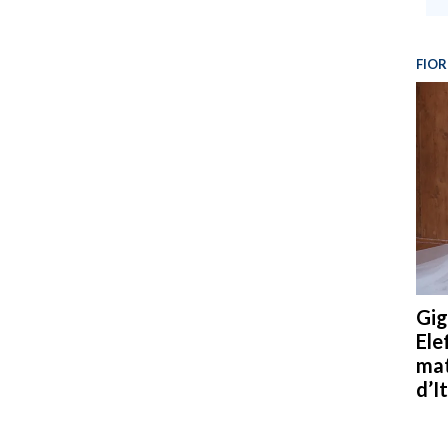
FIOR
Gig
Ele
mat
d’It