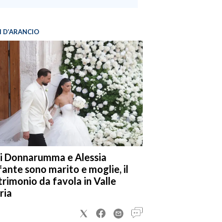
I D’ARANCIO
i Donnarumma e Alessia
fante sono marito e moglie, il
rimonio da favola in Valle
ria