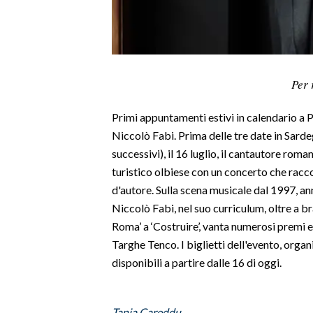
LAVORO
BANDI
SPORT IN SARDEGNA
Per 
SPORT
Primi appuntamenti estivi in calendario a Po
RISULTATI E CLASSIFICHE
Niccolò Fabi. Prima delle tre date in Sardeg
CALCIO
successivi), il 16 luglio, il cantautore roma
turistico olbiese con un concerto che racco
CALCIO REGIONALE
d'autore. Sulla scena musicale dal 1997, an
BASKET
Niccolò Fabi, nel suo curriculum, oltre a br
VOLLEY
Roma’ a ‘Costruire’, vanta numerosi premi e
MOTORI
Targhe Tenco. I biglietti dell'evento, org
TENNIS
disponibili a partire dalle 16 di oggi.
ALTRI SPORT
CULTURA
Tania Careddu