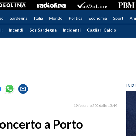
eo
Sardegna
Italia
Mondo
Politica
Economia
Sport
An
I:
Incendi
Sos Sardegna
Incidenti
Cagliari Calcio
INIZ
19 febbraio 2026 alle 15:49
concerto a Porto