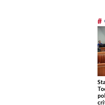
#
Sta
To
po
cri