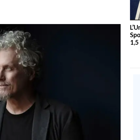
L’U
Spo
1,5