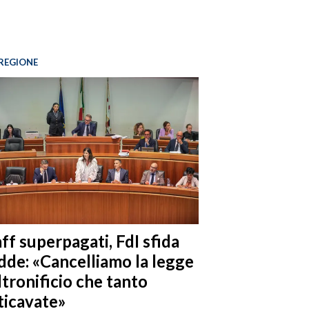
REGIONE
ff superpagati, FdI sfida
dde: «Cancelliamo la legge
ltronificio che tanto
ticavate»