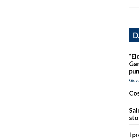
D
“El
Gar
pun
Giova
Cos
Sal
sto
I p