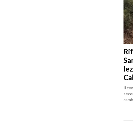
Rif
Sa
lez
Ca
Il co
seco
cambi