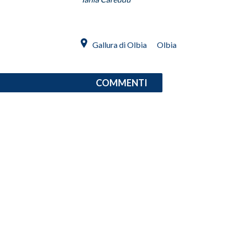
SPETTACOLI
Gallura di Olbia
Olbia
GOSSIP
SALUTE
COMMENTI
SARDEGNA TURISMO
SARDI NEL MONDO
NOTIZIE
EVENTI
#CARAUNIONE
3 MINUTI CON
INSULARITÀ