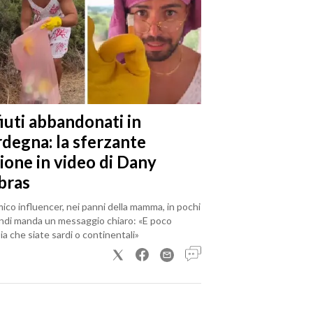
iuti abbandonati in
rdegna: la sferzante
ione in video di Dany
bras
mico influencer, nei panni della mamma, in pochi
ndi manda un messaggio chiaro: «E poco
a che siate sardi o continentali»