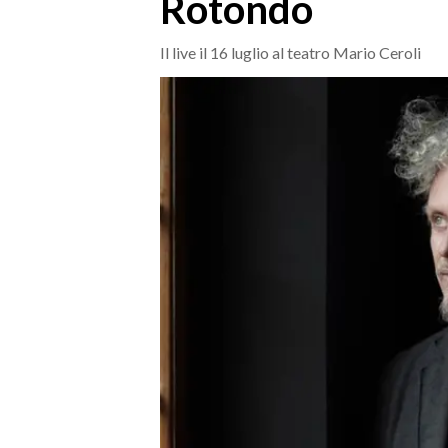
Rotondo
MEDIO CAMPIDANO
ORISTANO E PROVINCIA
Il live il 16 luglio al teatro Mario Ceroli
SASSARI E PROVINCIA
GALLURA
NUORO E PROVINCIA
OGLIASTRA
AGENDA
CRONACA
ITALIA
MONDO
POLITICA
ECONOMIA
SERVIZI ALLE IMPRESE