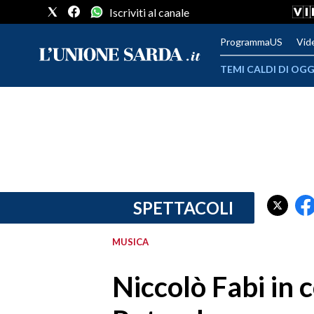
Iscriviti al canale
ProgrammaUS
Vid
TEMI CALDI DI OGG
METEO
COMUNI AL VOTO
VIDEO
FOTO
SPETTACOLI
CRONACA SARDEGNA
MUSICA
CAGLIARI
Niccolò Fabi in 
PROVINCIA DI CAGLIARI
SULCIS IGLESIENTE