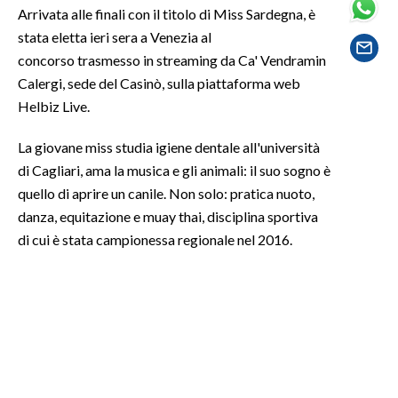
Arrivata alle finali con il titolo di Miss Sardegna, è
stata eletta ieri sera a Venezia al
SPETTACOLI
concorso trasmesso in streaming da Ca' Vendramin
GOSSIP
Calergi, sede del Casinò, sulla piattaforma web
Helbiz Live.
SALUTE
La giovane miss studia igiene dentale all'università
SARDEGNA TURISMO
di Cagliari, ama la musica e gli animali: il suo sogno è
quello di aprire un canile. Non solo: pratica nuoto,
SARDI NEL MONDO
danza, equitazione e muay thai, disciplina sportiva
NOTIZIE
di cui è stata campionessa regionale nel 2016.
EVENTI
#CARAUNIONE
3 MINUTI CON
INSULARITÀ