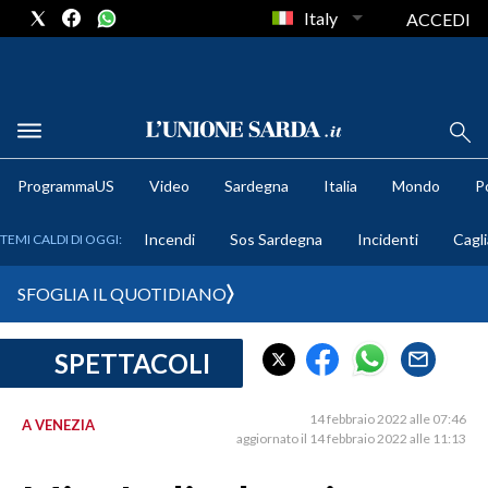
Italy
ACCEDI
METEO
ProgrammaUS
Video
Sardegna
Italia
Mondo
Po
COMUNI AL VOTO
Incendi
Sos Sardegna
Incidenti
Cagli
TEMI CALDI DI OGGI:
VIDEO
SFOGLIA IL QUOTIDIANO
FOTO
SPETTACOLI
CRONACA SARDEGNA
CAGLIARI
14 febbraio 2022 alle 07:46
A VENEZIA
PROVINCIA DI CAGLIARI
aggiornato il 14 febbraio 2022 alle 11:13
SULCIS IGLESIENTE