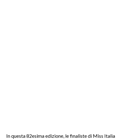
INFO AZIENDE
ABBONATI
ANNUNCI
NECROLOGI
PUBBLICITÀ
SPIAGGE
STORE
In questa 82esima edizione, le finaliste di Miss Italia