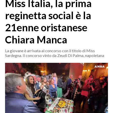
Miss Italia, la prima
MEDIO CAMPIDANO
ORISTANO E PROVINCIA
reginetta social è la
SASSARI E PROVINCIA
21enne oristanese
GALLURA
NUORO E PROVINCIA
Chiara Manca
OGLIASTRA
AGENDA
La giovane è arrivata al concorso con il titolo di Miss
Sardegna. Il concorso vinto da Zeudi Di Palma, napoletana
CRONACA
ITALIA
MONDO
POLITICA
ECONOMIA
SERVIZI ALLE IMPRESE