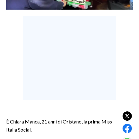
LAVORO
BANDI
SPORT IN SARDEGNA
SPORT
RISULTATI E CLASSIFICHE
CALCIO
CALCIO REGIONALE
BASKET
VOLLEY
MOTORI
TENNIS
È Chiara Manca, 21 anni di Oristano, la prima Miss
ALTRI SPORT
Italia Social.
CULTURA