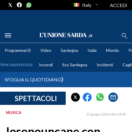
Italy
ACCEDI
METEO
ProgrammaUS
Video
Sardegna
Italia
Mondo
Po
COMUNI AL VOTO
Incendi
Sos Sardegna
Incidenti
Cagli
TEMI CALDI DI OGGI:
VIDEO
SFOGLIA IL QUOTIDIANO
FOTO
SPETTACOLI
CRONACA SARDEGNA
CAGLIARI
MUSICA
13 giugno 2026 alle 14:43
PROVINCIA DI CAGLIARI
SULCIS IGLESIENTE
Iosonouncane con