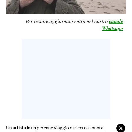
LAVORO
BANDI
Per restare aggiornato entra nel nostro
canale
Whatsapp
SPORT IN SARDEGNA
SPORT
RISULTATI E CLASSIFICHE
CALCIO
CALCIO REGIONALE
BASKET
VOLLEY
MOTORI
TENNIS
ALTRI SPORT
Un artista in un perenne viaggio di ricerca sonora,
CULTURA