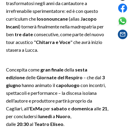
trasformatosi negli anni da cantautore a
irrefrenabile sperimentatore: ed è con questo
SPETTACOLI
curriculum che
Iosonouncane
(alias
Jacopo
Incani
) tornerà finalmente nella madrepatria per
GOSSIP
ben
tre date
consecutive, come parte del nuovo
tour acustico "
Chitarra e Voce
" che avrà inizio
SALUTE
stasera a Lucca.
SARDEGNA TURISMO
Concepita come
gran finale
della
sesta
SARDI NEL MONDO
edizione
delle
Giornate del Respiro
– che dal
3
NOTIZIE
giugno
hanno animato il
capoluogo
con incontri,
EVENTI
spettacoli e performance – la discesa isolana
dell'autore e produttore partirà proprio da
#CARAUNIONE
Cagliari, all'
ExMa
per
sabato
e
domenica
alle
21
,
per concludersi
lunedì
a
Nuoro
,
3 MINUTI CON
dalle
20:30
al
Teatro Eliseo
.
INSULARITÀ