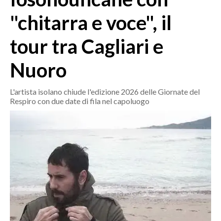
MEDIO CAMPIDANO
"chitarra e voce", il
ORISTANO E PROVINCIA
SASSARI E PROVINCIA
tour tra Cagliari e
GALLURA
Nuoro
NUORO E PROVINCIA
OGLIASTRA
L'artista isolano chiude l'edizione 2026 delle Giornate del
AGENDA
Respiro con due date di fila nel capoluogo
CRONACA
ITALIA
MONDO
POLITICA
ECONOMIA
SERVIZI ALLE IMPRESE