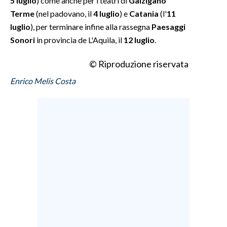
5 luglio
) come anche per i teatri di
Galzigano
Terme
(nel padovano, il
4 luglio
) e
Catania
(l'
11
luglio
), per terminare infine alla rassegna
Paesaggi
Sonori
in provincia de L'Aquila, il
12 luglio
.
© Riproduzione riservata
Enrico Melis Costa