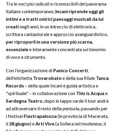
Tra le voci più radicali e riconoscibili del panorama
italiano contemporaneo,
Incani riprende oggi gli
INFO AZIENDE
intimi e a tratti onirici paesaggi musicali da lui
ABBONATI
creati
negli anni, in un intreccio di elettronica,
ANNUNCI
scrittura cantautorale e approccio avanguardistico,
NECROLOGI
per riproporli in una versione più scarna,
PUBBLICITÀ
essenziale
e interamente concentrata sul binomio
di voce e strumento.
SPIAGGE
STORE
Con l'organizzazione di
Panico Concerti
,
dell'etichetta
Trovarobato
e della sua filiale
Tanca
Records
– della quale Incani è guida artistica e
"spirituale" – in collaborazione con
This is Acqua
e
Sardegna Teatro
, dopo le tappe sarde il tour andrà
ad attraversare il resto della penisola, passando per
i festival
Fiastrapalooza
(in provincia di Macerata,
il
28 giugno
) e
Arti Vive
(a Soliera nel modenese, il