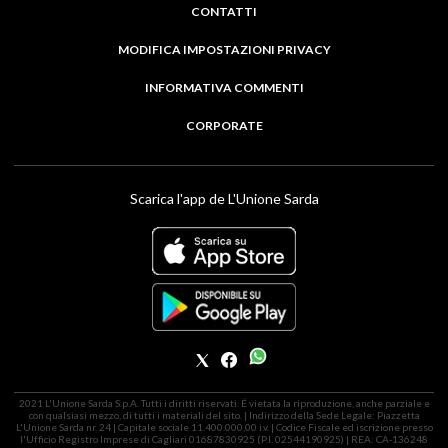
CONTATTI
MODIFICA IMPOSTAZIONI PRIVACY
INFORMATIVA COMMENTI
CORPORATE
Scarica l'app de L'Unione Sarda
2021 L'Unione Sarda S.p.A. Tutti i diritti riservati. É vietata la riproduzione, anche parziale e
con qualsiasi mezzo, di tutti i materiali del sito. | Indirizzo della Sede Legale: Piazzetta
L'Unione Sarda nr. 24 | Capitale sociale 11.400.000,00 i.v. | Codice Fiscale ed iscrizione presso
l'Ufficio Registro Imprese di Cagliari 01687830925 (P.I. 02544190925) | REA: CA-136248