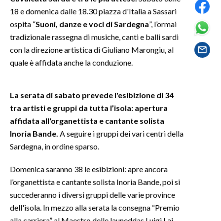
18 e domenica dalle 18.30 piazza d'Italia a Sassari
SPETTACOLI
ospita “
Suoni, danze e voci di Sardegna
”, l’ormai
tradizionale rassegna di musiche, canti e balli sardi
GOSSIP
con la direzione artistica di Giuliano Marongiu, al
quale è affidata anche la conduzione.
SALUTE
SARDEGNA TURISMO
La serata di sabato prevede l'esibizione di 34
tra artisti e gruppi da tutta l’isola: apertura
SARDI NEL MONDO
affidata all'organettista e cantante solista
NOTIZIE
Inoria Bande.
A seguire i gruppi dei vari centri della
Sardegna, in ordine sparso.
EVENTI
Domenica saranno 38 le esibizioni: apre ancora
#CARAUNIONE
l’organettista e cantante solista Inoria Bande, poi si
succederanno i diversi gruppi delle varie province
3 MINUTI CON
dell'isola. In mezzo alla serata la consegna “Premio
INSULARITÀ
alla carriera” al Maestro delle launeddas Luigi Lai