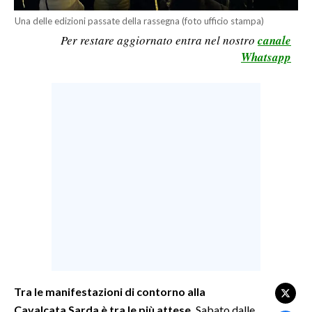
LAVORO
Una delle edizioni passate della rassegna (foto ufficio stampa)
Per restare aggiornato entra nel nostro
canale
BANDI
Whatsapp
SPORT IN SARDEGNA
SPORT
RISULTATI E CLASSIFICHE
CALCIO
CALCIO REGIONALE
BASKET
VOLLEY
MOTORI
TENNIS
ALTRI SPORT
Tra le manifestazioni di contorno alla
Cavalcata Sarda è tra le più attese.
Sabato dalle
CULTURA