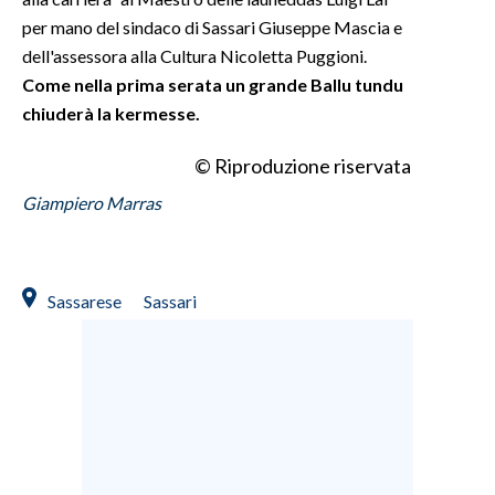
per mano del sindaco di Sassari Giuseppe Mascia e
INFO AZIENDE
dell'assessora alla Cultura Nicoletta Puggioni.
ABBONATI
Come nella prima serata un grande Ballu tundu
chiuderà la kermesse.
ANNUNCI
NECROLOGI
© Riproduzione riservata
PUBBLICITÀ
Giampiero Marras
SPIAGGE
STORE
Sassarese
Sassari