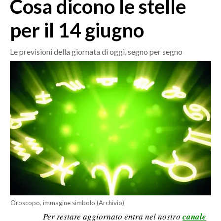
Cosa dicono le stelle
MEDIO CAMPIDANO
ORISTANO E PROVINCIA
per il 14 giugno
SASSARI E PROVINCIA
GALLURA
Le previsioni della giornata di oggi, segno per segno
NUORO E PROVINCIA
OGLIASTRA
AGENDA
CRONACA
ITALIA
MONDO
POLITICA
ECONOMIA
Oroscopo, immagine simbolo (Archivio)
Per restare aggiornato entra nel nostro
canale
SERVIZI ALLE IMPRESE