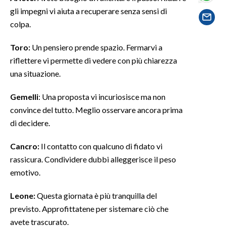
gli impegni vi aiuta a recuperare senza sensi di
SPETTACOLI
colpa.
GOSSIP
Toro:
Un pensiero prende spazio. Fermarvi a
riflettere vi permette di vedere con più chiarezza
SALUTE
una situazione.
SARDEGNA TURISMO
Gemelli
: Una proposta vi incuriosisce ma non
convince del tutto. Meglio osservare ancora prima
SARDI NEL MONDO
di decidere.
NOTIZIE
Cancro:
Il contatto con qualcuno di fidato vi
EVENTI
rassicura. Condividere dubbi alleggerisce il peso
emotivo.
#CARAUNIONE
Leone:
Questa giornata è più tranquilla del
3 MINUTI CON
previsto. Approfittatene per sistemare ciò che
avete trascurato.
INSULARITÀ