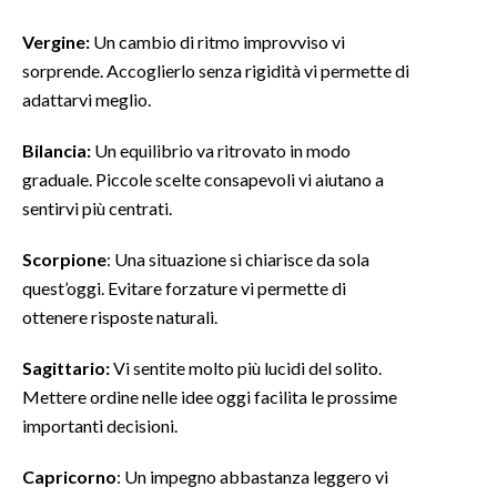
Vergine:
Un cambio di ritmo improvviso vi
INFO AZIENDE
sorprende. Accoglierlo senza rigidità vi permette di
ABBONATI
adattarvi meglio.
ANNUNCI
Bilancia:
Un equilibrio va ritrovato in modo
NECROLOGI
graduale. Piccole scelte consapevoli vi aiutano a
PUBBLICITÀ
sentirvi più centrati.
SPIAGGE
STORE
Scorpione
: Una situazione si chiarisce da sola
quest’oggi. Evitare forzature vi permette di
ottenere risposte naturali.
Sagittario:
Vi sentite molto più lucidi del solito.
Mettere ordine nelle idee oggi facilita le prossime
importanti decisioni.
Capricorno
: Un impegno abbastanza leggero vi