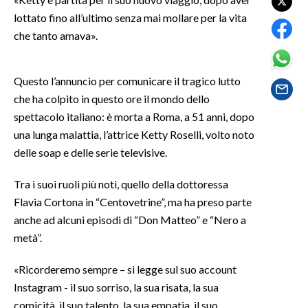
lottato fino all’ultimo senza mai mollare per la vita
SPETTACOLI
che tanto amava».
GOSSIP
Questo l’annuncio per comunicare il tragico lutto
SALUTE
che ha colpito in questo ore il mondo dello
spettacolo italiano: è morta a Roma, a 51 anni, dopo
SARDEGNA TURISMO
una lunga malattia, l’attrice Ketty Roselli, volto noto
delle soap e delle serie televisive.
SARDI NEL MONDO
Tra i suoi ruoli più noti, quello della dottoressa
NOTIZIE
Flavia Cortona in “Centovetrine”, ma ha preso parte
EVENTI
anche ad alcuni episodi di “Don Matteo” e “Nero a
metà”.
#CARAUNIONE
«Ricorderemo sempre – si legge sul suo account
3 MINUTI CON
Instagram - il suo sorriso, la sua risata, la sua
INSULARITÀ
comicità, il suo talento, la sua empatia, il suo