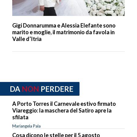
Gigi Donnarumma e Alessia Elefante sono
marito e moglie, il matrimonio da favola in
Valle d’Itria
DA
NON
PERDERE
A Porto Torres il Carnevale estivo firmato
Viareggio: la maschera del Satiro apre la
sfilata
Mariangela Pala
Cosa dicono le stelle per il 5 agosto