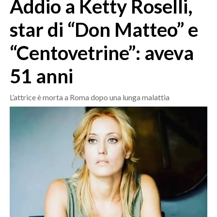
Addio a Ketty Roselli,
MEDIO CAMPIDANO
ORISTANO E PROVINCIA
star di “Don Matteo” e
SASSARI E PROVINCIA
“Centovetrine”: aveva
GALLURA
NUORO E PROVINCIA
51 anni
OGLIASTRA
AGENDA
L’attrice è morta a Roma dopo una lunga malattia
CRONACA
ITALIA
MONDO
POLITICA
ECONOMIA
SERVIZI ALLE IMPRESE