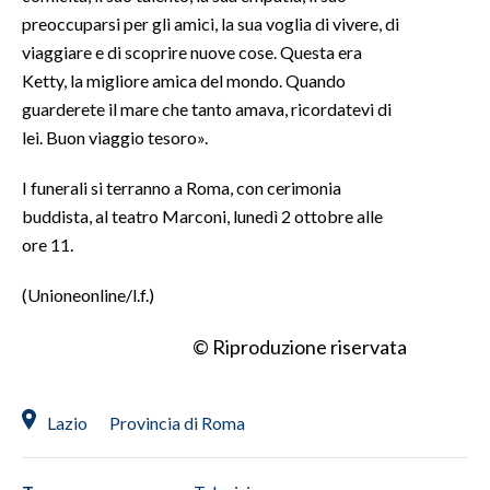
preoccuparsi per gli amici, la sua voglia di vivere, di
INFO AZIENDE
viaggiare e di scoprire nuove cose. Questa era
Ketty, la migliore amica del mondo. Quando
ABBONATI
guarderete il mare che tanto amava, ricordatevi di
ANNUNCI
lei. Buon viaggio tesoro».
NECROLOGI
PUBBLICITÀ
I funerali si terranno a Roma, con cerimonia
SPIAGGE
buddista, al teatro Marconi, lunedì 2 ottobre alle
ore 11.
STORE
(Unioneonline/l.f.)
© Riproduzione riservata
Lazio
Provincia di Roma