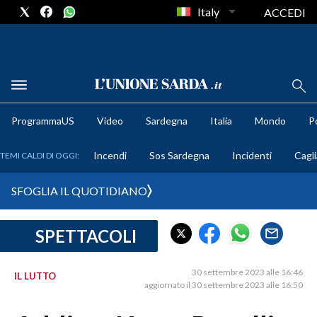
Italy
ACCEDI
METEO
ProgrammaUS
Video
Sardegna
Italia
Mondo
Po
COMUNI AL VOTO
Incendi
Sos Sardegna
Incidenti
Cagli
TEMI CALDI DI OGGI:
VIDEO
SFOGLIA IL QUOTIDIANO
FOTO
SPETTACOLI
CRONACA SARDEGNA
CAGLIARI
30 settembre 2023 alle 16:46
IL LUTTO
PROVINCIA DI CAGLIARI
aggiornato il 30 settembre 2023 alle 16:50
SULCIS IGLESIENTE