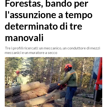
Forestas, bando per
MEDIO CAMPIDANO
ORISTANO E PROVINCIA
l'assunzione a tempo
SASSARI E PROVINCIA
determinato di tre
GALLURA
NUORO E PROVINCIA
manovali
OGLIASTRA
AGENDA
Tre i profili ricercati: un meccanico, un conduttore di mezzi
meccanici e un muratore a secco
CRONACA
ITALIA
MONDO
POLITICA
ECONOMIA
SERVIZI ALLE IMPRESE