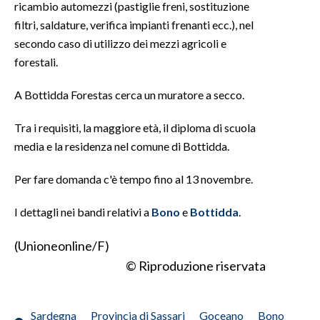
ricambio automezzi (pastiglie freni, sostituzione
filtri, saldature, verifica impianti frenanti ecc.), nel
INFO AZIENDE
secondo caso di utilizzo dei mezzi agricoli e
ABBONATI
forestali.
ANNUNCI
A Bottidda Forestas cerca un muratore a secco.
NECROLOGI
PUBBLICITÀ
Tra i requisiti, la maggiore età, il diploma di scuola
SPIAGGE
media e la residenza nel comune di Bottidda.
STORE
Per fare domanda c'è tempo fino al 13 novembre.
I dettagli nei bandi relativi a
Bono
e
Bottidda
.
(Unioneonline/F)
© Riproduzione riservata
Sardegna
Provincia di Sassari
Goceano
Bono