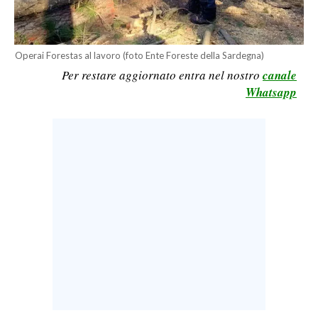
LAVORO
BANDI
Operai Forestas al lavoro (foto Ente Foreste della Sardegna)
Per restare aggiornato entra nel nostro
canale
SPORT IN SARDEGNA
Whatsapp
SPORT
RISULTATI E CLASSIFICHE
CALCIO
CALCIO REGIONALE
BASKET
VOLLEY
MOTORI
TENNIS
ALTRI SPORT
CULTURA