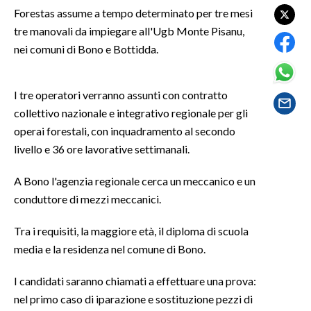
Forestas assume a tempo determinato per tre mesi
tre manovali da impiegare all'Ugb Monte Pisanu,
SPETTACOLI
nei comuni di Bono e Bottidda.
GOSSIP
I tre operatori verranno assunti con contratto
SALUTE
collettivo nazionale e integrativo regionale per gli
operai forestali, con inquadramento al secondo
SARDEGNA TURISMO
livello e 36 ore lavorative settimanali.
SARDI NEL MONDO
A Bono l'agenzia regionale cerca un meccanico e un
NOTIZIE
conduttore di mezzi meccanici.
EVENTI
Tra i requisiti, la maggiore età, il diploma di scuola
#CARAUNIONE
media e la residenza nel comune di Bono.
3 MINUTI CON
I candidati saranno chiamati a effettuare una prova:
nel primo caso di iparazione e sostituzione pezzi di
INSULARITÀ