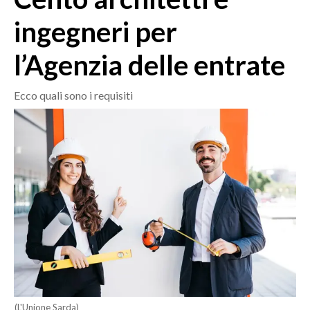
MEDIO CAMPIDANO
ingegneri per
ORISTANO E PROVINCIA
SASSARI E PROVINCIA
l’Agenzia delle entrate
GALLURA
NUORO E PROVINCIA
Ecco quali sono i requisiti
OGLIASTRA
AGENDA
CRONACA
ITALIA
MONDO
POLITICA
ECONOMIA
SERVIZI ALLE IMPRESE
(L'Unione Sarda)