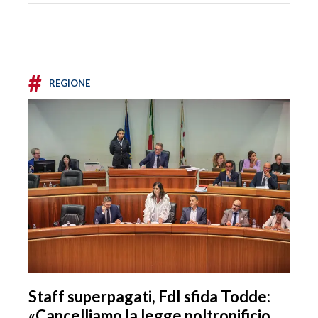
#
REGIONE
Staff superpagati, FdI sfida Todde:
«Cancelliamo la legge poltronificio