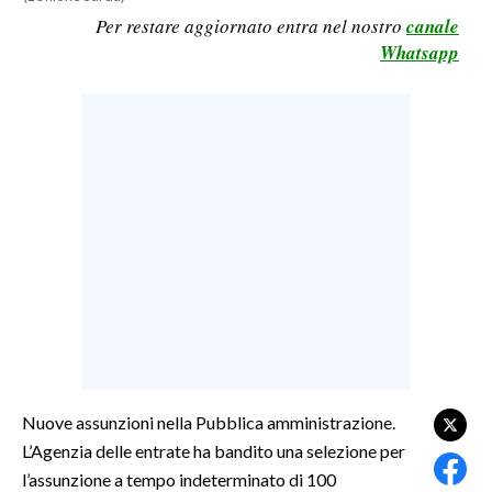
Per restare aggiornato entra nel nostro
canale
LAVORO
Whatsapp
BANDI
SPORT IN SARDEGNA
SPORT
RISULTATI E CLASSIFICHE
CALCIO
CALCIO REGIONALE
BASKET
VOLLEY
MOTORI
TENNIS
Nuove assunzioni nella Pubblica amministrazione.
ALTRI SPORT
L’Agenzia delle entrate ha bandito una selezione per
l’assunzione a tempo indeterminato di 100
CULTURA