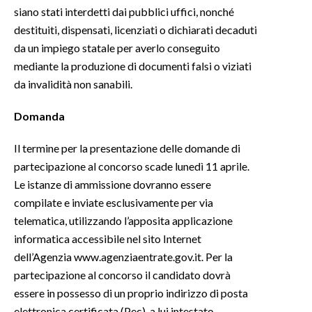
siano stati interdetti dai pubblici uffici, nonché
destituiti, dispensati, licenziati o dichiarati decaduti
INFO AZIENDE
da un impiego statale per averlo conseguito
ABBONATI
mediante la produzione di documenti falsi o viziati
ANNUNCI
da invalidità non sanabili.
NECROLOGI
Domanda
PUBBLICITÀ
SPIAGGE
Il termine per la presentazione delle domande di
STORE
partecipazione al concorso scade lunedì 11 aprile.
Le istanze di ammissione dovranno essere
compilate e inviate esclusivamente per via
telematica, utilizzando l’apposita applicazione
informatica accessibile nel sito Internet
dell’Agenzia www.agenziaentrate.gov.it. Per la
partecipazione al concorso il candidato dovrà
essere in possesso di un proprio indirizzo di posta
elettronica certificata (Pec), a lui intestato.