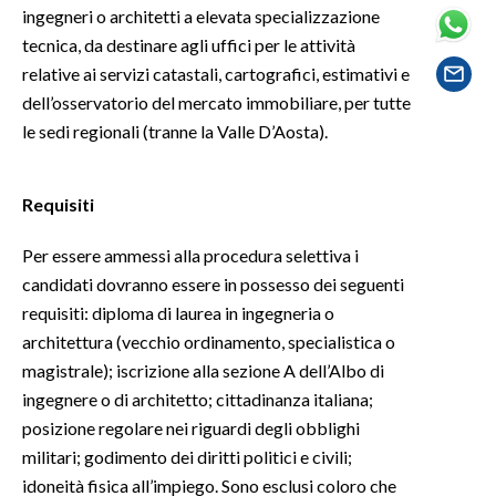
ingegneri o architetti a elevata specializzazione
tecnica, da destinare agli uffici per le attività
SPETTACOLI
relative ai servizi catastali, cartografici, estimativi e
dell’osservatorio del mercato immobiliare, per tutte
GOSSIP
le sedi regionali (tranne la Valle D’Aosta).
SALUTE
Requisiti
SARDEGNA TURISMO
Per essere ammessi alla procedura selettiva i
SARDI NEL MONDO
candidati dovranno essere in possesso dei seguenti
NOTIZIE
requisiti: diploma di laurea in ingegneria o
EVENTI
architettura (vecchio ordinamento, specialistica o
magistrale); iscrizione alla sezione A dell’Albo di
#CARAUNIONE
ingegnere o di architetto; cittadinanza italiana;
posizione regolare nei riguardi degli obblighi
3 MINUTI CON
militari; godimento dei diritti politici e civili;
idoneità fisica all’impiego. Sono esclusi coloro che
INSULARITÀ