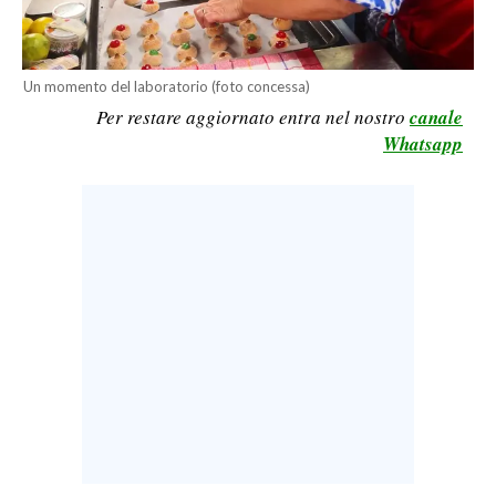
LAVORO
BANDI
Un momento del laboratorio (foto concessa)
Per restare aggiornato entra nel nostro
canale
SPORT IN SARDEGNA
Whatsapp
SPORT
RISULTATI E CLASSIFICHE
CALCIO
CALCIO REGIONALE
BASKET
VOLLEY
MOTORI
TENNIS
ALTRI SPORT
CULTURA