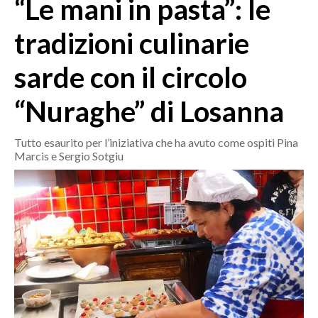
“Le mani in pasta”: le
MEDIO CAMPIDANO
ORISTANO E PROVINCIA
tradizioni culinarie
SASSARI E PROVINCIA
sarde con il circolo
GALLURA
NUORO E PROVINCIA
“Nuraghe” di Losanna
OGLIASTRA
AGENDA
Tutto esaurito per l’iniziativa che ha avuto come ospiti Pina
Marcis e Sergio Sotgiu
CRONACA
ITALIA
MONDO
POLITICA
ECONOMIA
SERVIZI ALLE IMPRESE