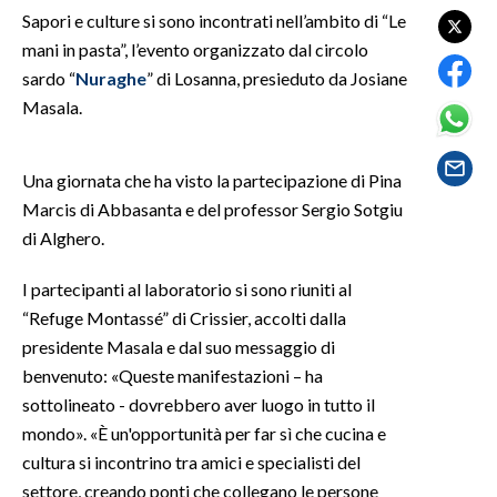
Sapori e culture si sono incontrati nell’ambito di “Le
mani in pasta”, l’evento organizzato dal circolo
SPETTACOLI
sardo “
Nuraghe
” di Losanna, presieduto da Josiane
GOSSIP
Masala.
SALUTE
Una giornata che ha visto la partecipazione di Pina
Marcis di Abbasanta e del professor Sergio Sotgiu
SARDEGNA TURISMO
di Alghero.
SARDI NEL MONDO
I partecipanti al laboratorio si sono riuniti al
NOTIZIE
“Refuge Montassé” di Crissier, accolti dalla
EVENTI
presidente Masala e dal suo messaggio di
benvenuto: «Queste manifestazioni – ha
#CARAUNIONE
sottolineato - dovrebbero aver luogo in tutto il
mondo». «È un'opportunità per far sì che cucina e
3 MINUTI CON
cultura si incontrino tra amici e specialisti del
settore, creando ponti che collegano le persone
INSULARITÀ