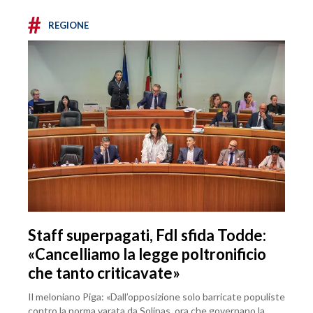
#
REGIONE
Staff superpagati, FdI sfida Todde:
«Cancelliamo la legge poltronificio
che tanto criticavate»
Il meloniano Piga: «Dall’opposizione solo barricate populiste
contro la norma varata da Solinas, ora che governano la