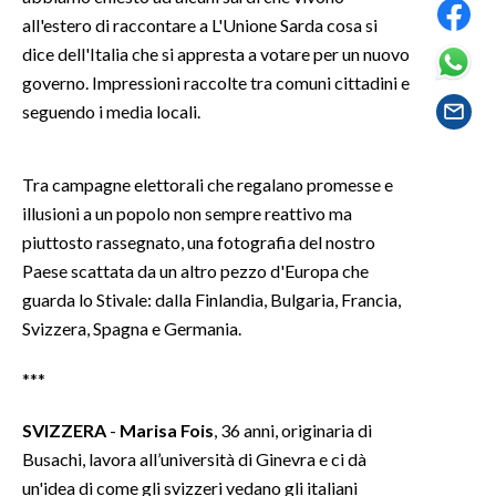
all'estero di raccontare a L'Unione Sarda cosa si
SPETTACOLI
dice dell'Italia che si appresta a votare per un nuovo
governo. Impressioni raccolte tra comuni cittadini e
GOSSIP
seguendo i media locali.
SALUTE
Tra campagne elettorali che regalano promesse e
SARDEGNA TURISMO
illusioni a un popolo non sempre reattivo ma
piuttosto rassegnato, una fotografia del nostro
SARDI NEL MONDO
Paese scattata da un altro pezzo d'Europa che
NOTIZIE
guarda lo Stivale: dalla Finlandia, Bulgaria, Francia,
Svizzera, Spagna e Germania.
EVENTI
***
#CARAUNIONE
SVIZZERA
-
Marisa Fois
, 36 anni, originaria di
3 MINUTI CON
Busachi, lavora all’università di Ginevra e ci dà
un'idea di come gli svizzeri vedano gli italiani
INSULARITÀ