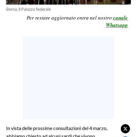
LAVORO
Berna, il Palazzo federale
Per restare aggiornato entra nel nostro
canale
BANDI
Whatsapp
SPORT IN SARDEGNA
SPORT
RISULTATI E CLASSIFICHE
CALCIO
CALCIO REGIONALE
BASKET
VOLLEY
MOTORI
TENNIS
ALTRI SPORT
In vista delle prossime consultazioni del 4 marzo,
abbiamo chiesto ad alcuni sardi che vivono
CULTURA