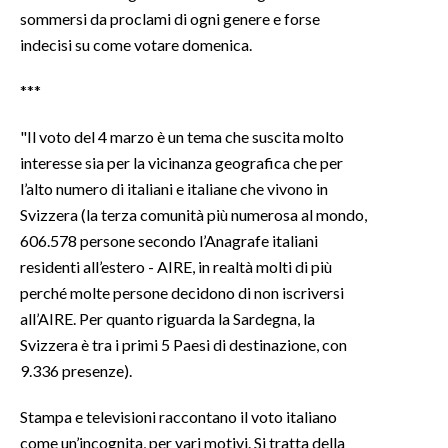
sommersi da proclami di ogni genere e forse
INFO AZIENDE
indecisi su come votare domenica.
ABBONATI
***
ANNUNCI
"Il voto del 4 marzo è un tema che suscita molto
NECROLOGI
interesse sia per la vicinanza geografica che per
PUBBLICITÀ
l’alto numero di italiani e italiane che vivono in
SPIAGGE
Svizzera (la terza comunità più numerosa al mondo,
STORE
606.578 persone secondo l’Anagrafe italiani
residenti all’estero - AIRE, in realtà molti di più
perché molte persone decidono di non iscriversi
all’AIRE. Per quanto riguarda la Sardegna, la
Svizzera è tra i primi 5 Paesi di destinazione, con
9.336 presenze).
Stampa e televisioni raccontano il voto italiano
come un’incognita, per vari motivi. Si tratta della