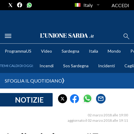
Italy
ACCEDI
METEO
ProgrammaUS
Video
Sardegna
Italia
Mondo
Po
COMUNI AL VOTO
Incendi
Sos Sardegna
Incidenti
Cagli
TEMI CALDI DI OGGI:
VIDEO
SFOGLIA IL QUOTIDIANO
FOTO
NOTIZIE
CRONACA SARDEGNA
CAGLIARI
02 marzo 2018 alle 19:00
PROVINCIA DI CAGLIARI
aggiornato il 02 marzo 2018 alle 19:11
SULCIS IGLESIENTE