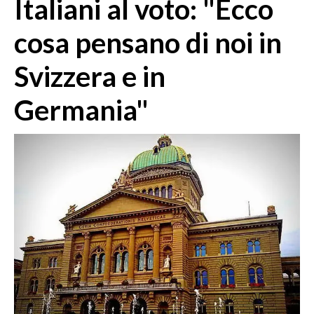
Italiani al voto: "Ecco
MEDIO CAMPIDANO
ORISTANO E PROVINCIA
cosa pensano di noi in
SASSARI E PROVINCIA
Svizzera e in
GALLURA
NUORO E PROVINCIA
Germania"
OGLIASTRA
AGENDA
CRONACA
ITALIA
MONDO
POLITICA
ECONOMIA
SERVIZI ALLE IMPRESE