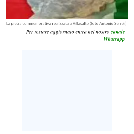
LAVORO
BANDI
La pietra commemorativa realizzata a Villasalto (foto Antonio Serreli)
Per restare aggiornato entra nel nostro
canale
SPORT IN SARDEGNA
Whatsapp
SPORT
RISULTATI E CLASSIFICHE
CALCIO
CALCIO REGIONALE
BASKET
VOLLEY
MOTORI
TENNIS
ALTRI SPORT
CULTURA