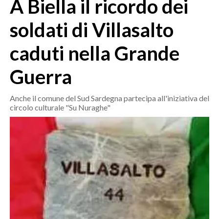
A Biella il ricordo dei
MEDIO CAMPIDANO
ORISTANO E PROVINCIA
soldati di Villasalto
SASSARI E PROVINCIA
caduti nella Grande
GALLURA
NUORO E PROVINCIA
Guerra
OGLIASTRA
AGENDA
Anche il comune del Sud Sardegna partecipa all'iniziativa del
circolo culturale "Su Nuraghe"
CRONACA
ITALIA
MONDO
POLITICA
ECONOMIA
SERVIZI ALLE IMPRESE