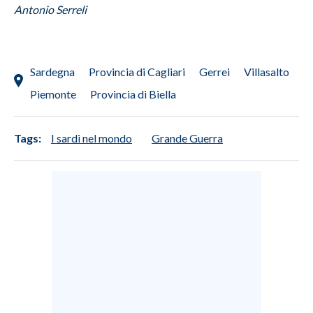
Antonio Serreli
INFO AZIENDE
ABBONATI
Sardegna
Provincia di Cagliari
Gerrei
Villasalto
ANNUNCI
Piemonte
Provincia di Biella
NECROLOGI
PUBBLICITÀ
SPIAGGE
Tags:
I sardi nel mondo
Grande Guerra
STORE