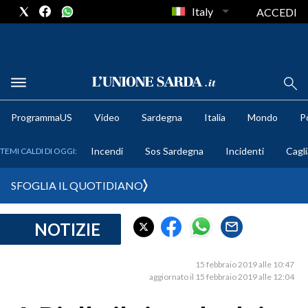
Italy
ACCEDI
METEO
ProgrammaUS
Video
Sardegna
Italia
Mondo
Po
COMUNI AL VOTO
Incendi
Sos Sardegna
Incidenti
Cagli
TEMI CALDI DI OGGI:
VIDEO
SFOGLIA IL QUOTIDIANO
FOTO
NOTIZIE
CRONACA SARDEGNA
CAGLIARI
15 febbraio 2019 alle 10:47
PROVINCIA DI CAGLIARI
aggiornato il 15 febbraio 2019 alle 12:04
SULCIS IGLESIENTE