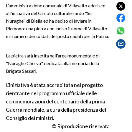
L'amministrazione comunale di Villasalto aderisce
all'iniziativa del Circolo culturale sardo "Su
SPETTACOLI
Nuraghe" di Biella ed ha deciso di inviare in
GOSSIP
Piemonte una pietra con inciso il nome di Villasalto
e il numero dei soldati del posto caduti per la Patria.
SALUTE
La pietra sarà inserita nell'area monumentale di
SARDEGNA TURISMO
"Nuraghe Chervu" dedicata alla memoria della
SARDI NEL MONDO
Brigata Sassari.
NOTIZIE
L'iniziativa è stata accreditata nel progetto
EVENTI
rientrante nel programma ufficiale delle
commemorazioni del centenario della prima
#CARAUNIONE
Guerra mondiale, a cura della presidenza del
3 MINUTI CON
Consiglio dei ministri.
© Riproduzione riservata
INSULARITÀ