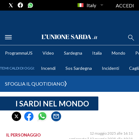
Italy
ACCEDI
METEO
ProgrammaUS
Video
Sardegna
Italia
Mondo
Po
COMUNI AL VOTO
Incendi
Sos Sardegna
Incidenti
Cagli
TEMI CALDI DI OGGI:
VIDEO
SFOGLIA IL QUOTIDIANO
FOTO
I SARDI NEL MONDO
CRONACA SARDEGNA
CAGLIARI
PROVINCIA DI CAGLIARI
SULCIS IGLESIENTE
12 maggio 2025 alle 16:11
IL PERSONAGGIO
aggiornato il 12 maggio 2025 alle 19:21