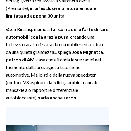
dettagli, verrà realizzata a Valfenera d’Asti
(Piemonte),
in un’esclusiva tiratura annuale
INFO AZIENDE
limitata ad appena 30 unità.
ABBONATI
«Con Rina aspiriamo a
far coincidere l’arte di fare
ANNUNCI
automobili con la grazia pura
, creando una
NECROLOGI
bellezza caratterizzata da una nobile semplicità e
PUBBLICITÀ
da una quieta grandezza», spiega
Josè Mignatta
,
SPIAGGE
patron di AM
, casa che affonda le sue radici nel
STORE
Piemonte dalla prestigiosa tradizione
automotive. Ma lo stile della nuova speedster
(motore V8 aspirato da 5 litri, cambio manuale
transaxle a 6 rapporti e differenziale
autobloccante)
parla anche sardo
.