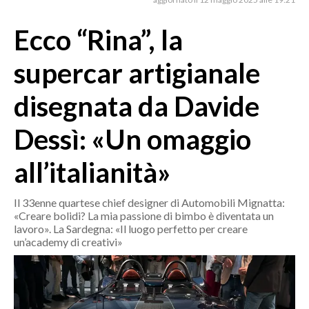
MEDIO CAMPIDANO
ORISTANO E PROVINCIA
Ecco “Rina”, la
SASSARI E PROVINCIA
supercar artigianale
GALLURA
NUORO E PROVINCIA
disegnata da Davide
OGLIASTRA
Dessì: «Un omaggio
AGENDA
all’italianità»
CRONACA
ITALIA
Il 33enne quartese chief designer di Automobili Mignatta:
MONDO
«Creare bolidi? La mia passione di bimbo è diventata un
lavoro». La Sardegna: «Il luogo perfetto per creare
POLITICA
un’academy di creativi»
ECONOMIA
SERVIZI ALLE IMPRESE