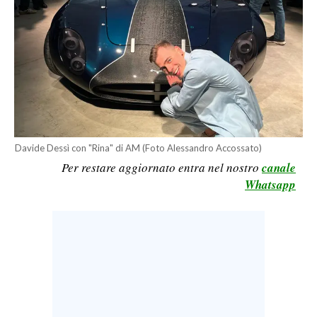
LAVORO
BANDI
SPORT IN SARDEGNA
SPORT
RISULTATI E CLASSIFICHE
Davide Dessì con "Rina" di AM (Foto Alessandro Accossato)
CALCIO
Per restare aggiornato entra nel nostro
canale
CALCIO REGIONALE
Whatsapp
BASKET
VOLLEY
MOTORI
TENNIS
ALTRI SPORT
CULTURA