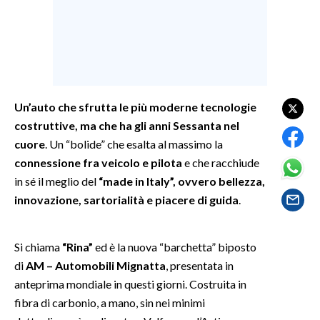
SPETTACOLI
GOSSIP
SALUTE
Un’auto che sfrutta le più moderne tecnologie
costruttive, ma che ha gli anni Sessanta nel
SARDEGNA TURISMO
cuore
. Un “bolide” che esalta al massimo la
connessione fra veicolo e pilota
e che racchiude
SARDI NEL MONDO
in sé il meglio del
“made in Italy”, ovvero bellezza,
NOTIZIE
innovazione, sartorialità e piacere di guida
.
EVENTI
Si chiama
“Rina”
ed è la nuova “barchetta” biposto
#CARAUNIONE
di
AM –
Automobili Mignatta
, presentata in
3 MINUTI CON
anteprima mondiale in questi giorni. Costruita in
fibra di carbonio, a mano, sin nei minimi
INSULARITÀ