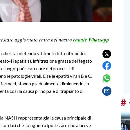
restare aggiornato entra nel nostro
canale Whatsapp
a che sta mietendo vittime in tutto il mondo:
ato-Hepatitis), infiltrazione grassa del fegato
te lungo, può scatenare dei processi di
le patologie virali. E se le epatiti virali B e C,
vi farmaci, stanno gradualmente diminuendo, lo
nta così la causa principale di trapianto di
#
, la NASH rappresenta già la causa principale di
tico, dati che spingono a ipotizzare che a breve