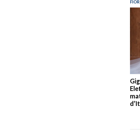
FIOR
Gig
Ele
mat
d’It