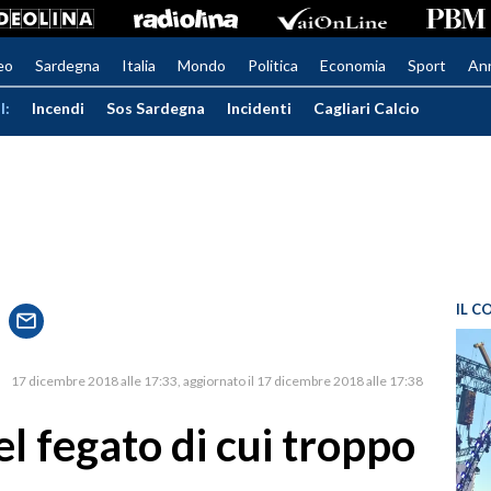
eo
Sardegna
Italia
Mondo
Politica
Economia
Sport
An
I:
Incendi
Sos Sardegna
Incidenti
Cagliari Calcio
IL C
17 dicembre 2018 alle 17:33
aggiornato il 17 dicembre 2018 alle 17:38
el fegato di cui troppo