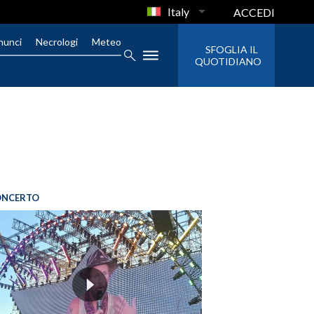
Italy
ACCEDI
nunci
Necrologi
Meteo
SFOGLIA IL
QUOTIDIANO
ONCERTO