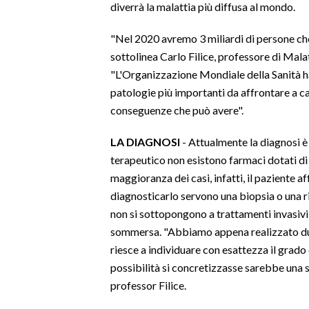
diverrà la malattia più diffusa al mondo.
SPETTACOLI
"Nel 2020 avremo 3 miliardi di persone ch
sottolinea Carlo Filice, professore di Malat
GOSSIP
"L'Organizzazione Mondiale della Sanità h
patologie più importanti da affrontare a cau
SALUTE
conseguenze che può avere".
SARDEGNA TURISMO
LA DIAGNOSI
- Attualmente la diagnosi è
terapeutico non esistono farmaci dotati di
SARDI NEL MONDO
maggioranza dei casi, infatti, il paziente
NOTIZIE
diagnosticarlo servono una biopsia o una ri
EVENTI
non si sottopongono a trattamenti invasivi
sommersa. "Abbiamo appena realizzato due
#CARAUNIONE
riesce a individuare con esattezza il grado 
possibilità si concretizzasse sarebbe una s
3 MINUTI CON
professor Filice.
INSULARITÀ