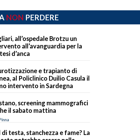
A
NON
PERDERE
liari, all’ospedale Brotzu un
ervento all’avanguardia per la
tesi d’anca
rotizzazione e trapianto di
nea, al Policlinico Duilio Casula il
mo intervento in Sardegna
stano, screening mammografici
he il sabato mattina
Pinna
 di testa, stanchezza e fame? La
posta potrebbe essere nella