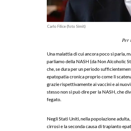
LAVORO
BANDI
Carlo Filice (foto Simit)
SPORT IN SARDEGNA
Per 
SPORT
Una malattia di cui ancora poco si parla, m
RISULTATI E CLASSIFICHE
parliamo della NASH (da Non Alcoholic Ste
CALCIO
che, se dura per un periodo sufficientemen
CALCIO REGIONALE
epatopatia cronica proprio come li scatenano 
BASKET
grazie rispettivamente ai vaccini e ai nuo
VOLLEY
stesso non si può dire per la NASH, che dive
MOTORI
fegato.
TENNIS
ALTRI SPORT
Negli Stati Uniti, nella popolazione adulta
cirrosi e la seconda causa di trapianto epa
CULTURA