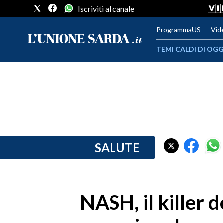
Iscriviti al canale
ProgrammaUS
Vid
TEMI CALDI DI OGG
METEO
COMUNI AL VOTO
VIDEO
FOTO
SALUTE
CRONACA SARDEGNA
CAGLIARI
NASH, il killer d
PROVINCIA DI CAGLIARI
SULCIS IGLESIENTE