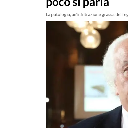
poco si parla
MEDIO CAMPIDANO
ORISTANO E PROVINCIA
La patologia, un'infiltrazione grassa del f
SASSARI E PROVINCIA
GALLURA
NUORO E PROVINCIA
OGLIASTRA
AGENDA
CRONACA
ITALIA
MONDO
POLITICA
ECONOMIA
SERVIZI ALLE IMPRESE