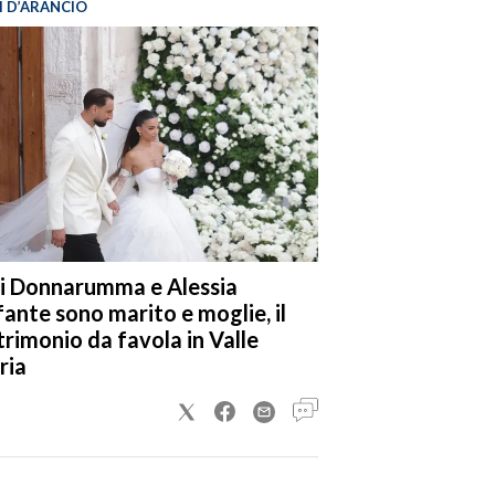
I D’ARANCIO
i Donnarumma e Alessia
fante sono marito e moglie, il
rimonio da favola in Valle
ria