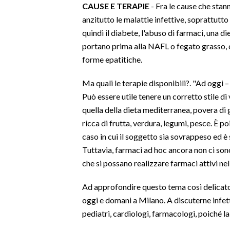
C
AUSE E TERAPIE
- Fra le cause che stan
anzitutto le malattie infettive, soprattutto 
INFO AZIENDE
quindi il diabete, l'abuso di farmaci, una die
ABBONATI
portano prima alla NAFL o fegato grasso, ch
ANNUNCI
forme epatitiche.
NECROLOGI
Ma quali le terapie disponibili?. "Ad oggi –
PUBBLICITÀ
Può essere utile tenere un corretto stile di
SPIAGGE
quella della dieta mediterranea, povera di g
STORE
ricca di frutta, verdura, legumi, pesce. È po
caso in cui il soggetto sia sovrappeso ed è
Tuttavia, farmaci ad hoc ancora non ci sono
che si possano realizzare farmaci attivi nel
Ad approfondire questo tema così delicat
oggi e domani a Milano. A discuterne infet
pediatri, cardiologi, farmacologi, poiché la