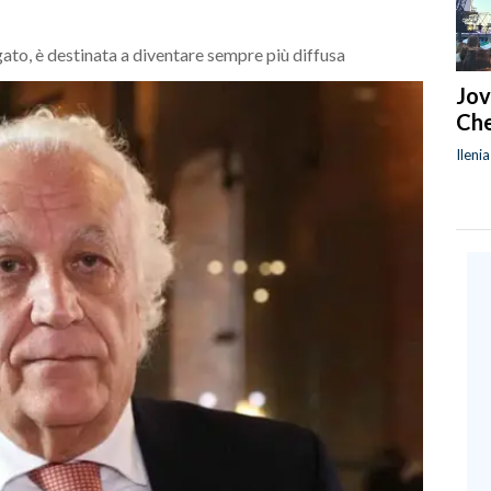
egato, è destinata a diventare sempre più diffusa
Jov
Che
Ileni