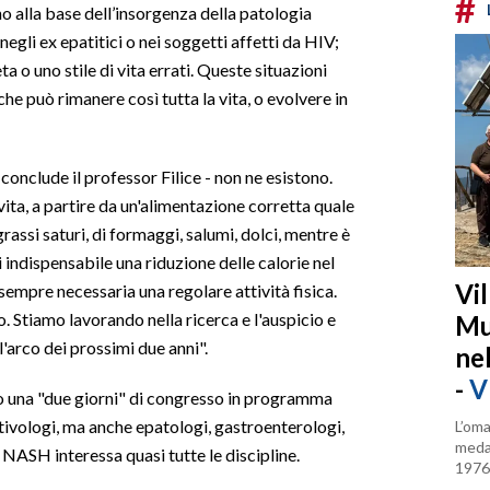
#
no alla base dell’insorgenza della patologia
negli ex epatitici o nei soggetti affetti da HIV;
ta o uno stile di vita errati. Queste situazioni
e può rimanere così tutta la vita, o evolvere in
 conclude il professor Filice - non ne esistono.
 vita, a partire da un'alimentazione corretta quale
rassi saturi, di formaggi, salumi, dolci, mentre è
i indispensabile una riduzione delle calorie nel
Vi
 sempre necessaria una regolare attività fisica.
. Stiamo lavorando nella ricerca e l'auspicio e
Mu
l'arco dei prossimi due anni".
ne
-
V
o una "due giorni" di congresso in programma
tivologi, ma anche epatologi, gastroenterologi,
L’oma
medag
 NASH interessa quasi tutte le discipline.
1976