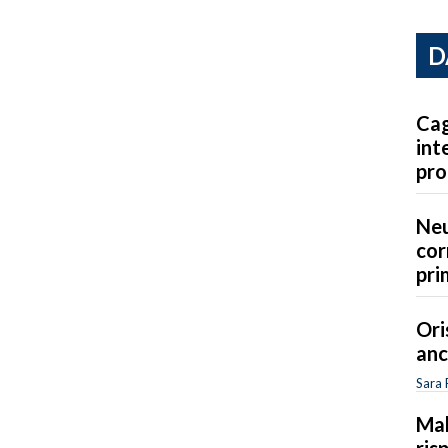
D
Cag
int
pro
Neu
cor
pri
Ori
anc
Sara 
Mal
ris