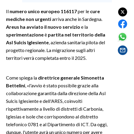
Il
numero unico europeo 116117
per le
cure
SPETTACOLI
mediche non urgenti
arriva anche in Sardegna.
Areus ha avviato il nuovo servizio
e la
GOSSIP
sperimentazione
è
partita nel territorio della
SALUTE
Asl Sulcis Iglesiente
, azienda sanitaria pilota del
progetto regionale. La migrazione sugli altri
SARDEGNA TURISMO
territori verrà completata entro il 2025.
SARDI NEL MONDO
Come spiega la
direttrice generale Simonetta
NOTIZIE
Bettelini
, «l'avvio è stato possibile grazie alla
EVENTI
collaborazione garantita dalla direzione della Asl
Sulcis Iglesiente e dell'ARES, coinvolti
#CARAUNIONE
rispettivamente a livello di distretti di Carbonia,
Iglesias e isole che corrispondono al distretto
3 MINUTI CON
telefonico 0781 e al Dipartimento di ICT. Da oggi,
dunque, l'utente avrà un unico numero per avere
INSULARITÀ