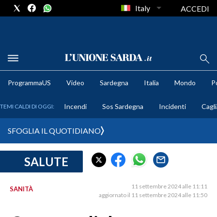
Italy
ACCEDI
METEO
ProgrammaUS
Video
Sardegna
Italia
Mondo
Po
COMUNI AL VOTO
Incendi
Sos Sardegna
Incidenti
Cagli
TEMI CALDI DI OGGI:
VIDEO
SFOGLIA IL QUOTIDIANO
FOTO
SALUTE
CRONACA SARDEGNA
CAGLIARI
11 settembre 2024 alle 11:11
SANITÀ
PROVINCIA DI CAGLIARI
aggiornato il 11 settembre 2024 alle 11:50
SULCIS IGLESIENTE