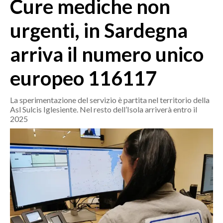
Cure mediche non
MEDIO CAMPIDANO
ORISTANO E PROVINCIA
urgenti, in Sardegna
SASSARI E PROVINCIA
arriva il numero unico
GALLURA
NUORO E PROVINCIA
europeo 116117
OGLIASTRA
AGENDA
La sperimentazione del servizio è partita nel territorio della
Asl Sulcis Iglesiente. Nel resto dell’Isola arriverà entro il
CRONACA
2025
ITALIA
MONDO
POLITICA
ECONOMIA
SERVIZI ALLE IMPRESE