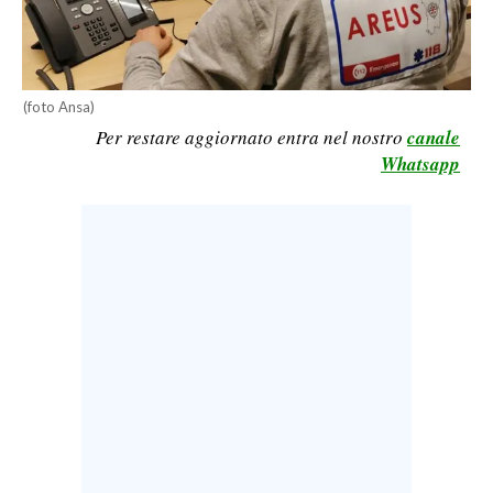
LAVORO
BANDI
(foto Ansa)
SPORT IN SARDEGNA
Per restare aggiornato entra nel nostro
canale
Whatsapp
SPORT
RISULTATI E CLASSIFICHE
CALCIO
CALCIO REGIONALE
BASKET
VOLLEY
MOTORI
TENNIS
ALTRI SPORT
CULTURA