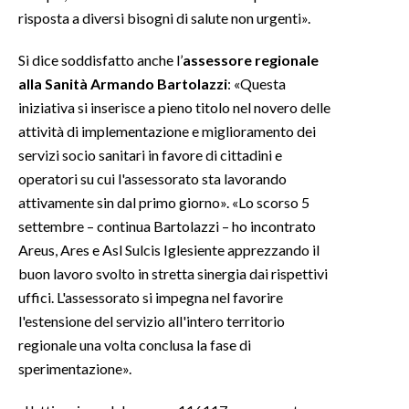
risposta a diversi bisogni di salute non urgenti».
INFO AZIENDE
Si dice soddisfatto anche l’
assessore regionale
ABBONATI
alla Sanità Armando Bartolazzi
: «Questa
ANNUNCI
iniziativa si inserisce a pieno titolo nel novero delle
NECROLOGI
attività di implementazione e miglioramento dei
PUBBLICITÀ
servizi socio sanitari in favore di cittadini e
operatori su cui l'assessorato sta lavorando
SPIAGGE
attivamente sin dal primo giorno». «Lo scorso 5
STORE
settembre – continua Bartolazzi – ho incontrato
Areus, Ares e Asl Sulcis Iglesiente apprezzando il
buon lavoro svolto in stretta sinergia dai rispettivi
uffici. L'assessorato si impegna nel favorire
l'estensione del servizio all'intero territorio
regionale una volta conclusa la fase di
sperimentazione».