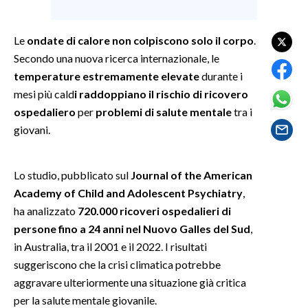
SPETTACOLI
Le
ondate di calore
non colpiscono solo il corpo
.
Secondo una nuova ricerca internazionale, le
GOSSIP
temperature estremamente elevate
durante i
mesi più cald
i raddoppiano il rischio di ricovero
SALUTE
ospedaliero
per
problemi di salute mentale
tra i
giovani.
SARDEGNA TURISMO
SARDI NEL MONDO
Lo studio, pubblicato sul
Journal of the American
NOTIZIE
Academy of Child and Adolescent Psychiatry
,
EVENTI
ha analizzato
720.000 ricoveri ospedalieri di
persone fino a 24 anni nel Nuovo Galles del Sud
,
#CARAUNIONE
in Australia, tra il 2001 e il 2022. I risultati
suggeriscono che la crisi climatica potrebbe
3 MINUTI CON
aggravare ulteriormente una situazione già critica
per la salute mentale giovanile.
INSULARITÀ