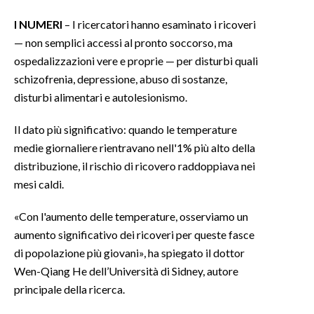
I NUMERI
– I ricercatori hanno esaminato i ricoveri
INFO AZIENDE
— non semplici accessi al pronto soccorso, ma
ABBONATI
ospedalizzazioni vere e proprie — per disturbi quali
ANNUNCI
schizofrenia, depressione, abuso di sostanze,
NECROLOGI
disturbi alimentari e autolesionismo.
PUBBLICITÀ
Il dato più significativo: quando le temperature
SPIAGGE
medie giornaliere rientravano nell'1% più alto della
STORE
distribuzione, il rischio di ricovero raddoppiava nei
mesi caldi.
«Con l'aumento delle temperature, osserviamo un
aumento significativo dei ricoveri per queste fasce
di popolazione più giovani», ha spiegato il dottor
Wen-Qiang He dell’Università di Sidney, autore
principale della ricerca.