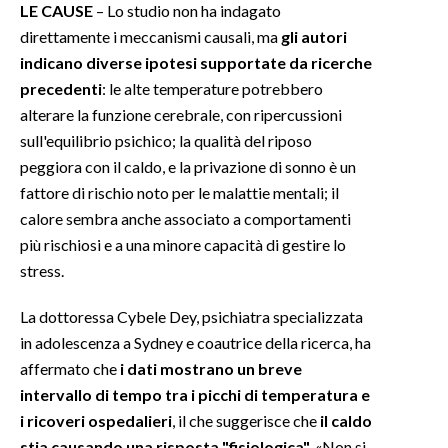
LE CAUSE
– Lo studio non ha indagato
direttamente i meccanismi causali, ma
gli autori
indicano diverse ipotesi supportate da ricerche
precedenti
: le alte temperature potrebbero
alterare la funzione cerebrale, con ripercussioni
sull'equilibrio psichico; la qualità del riposo
peggiora con il caldo, e la privazione di sonno è un
fattore di rischio noto per le malattie mentali; il
calore sembra anche associato a comportamenti
più rischiosi e a una minore capacità di gestire lo
stress.
La dottoressa Cybele Dey, psichiatra specializzata
in adolescenza a Sydney e coautrice della ricerca, ha
affermato che
i dati mostrano un breve
intervallo di tempo tra i picchi di temperatura e
i ricoveri ospedalieri
, il che suggerisce che
il caldo
stia causando una risposta "fisiologica".
«Non si