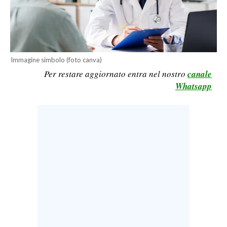
LAVORO
BANDI
SPORT IN SARDEGNA
Immagine simbolo (foto canva)
Per restare aggiornato entra nel nostro
canale
SPORT
Whatsapp
RISULTATI E CLASSIFICHE
CALCIO
CALCIO REGIONALE
BASKET
VOLLEY
MOTORI
TENNIS
ALTRI SPORT
CULTURA