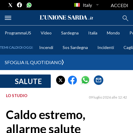
Italy
ACCEDI
ProgrammaUS
Video
Sardegna
Italia
Mondo
Po
METEO
Incendi
Sos Sardegna
Incidenti
Cagli
TEMI CALDI DI OGGI:
COMUNI AL VOTO
SFOGLIA IL QUOTIDIANO
VIDEO
SALUTE
FOTO
LO STUDIO
09 luglio 2026 alle 12:42
CRONACA SARDEGNA
CAGLIARI
Caldo estremo,
PROVINCIA DI CAGLIARI
allarme salute
SULCIS IGLESIENTE