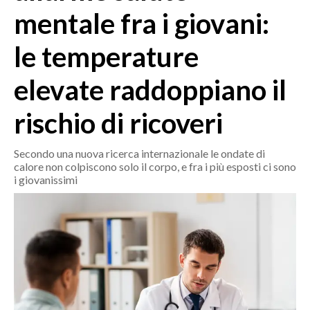
MEDIO CAMPIDANO
mentale fra i giovani:
ORISTANO E PROVINCIA
le temperature
SASSARI E PROVINCIA
GALLURA
elevate raddoppiano il
NUORO E PROVINCIA
OGLIASTRA
rischio di ricoveri
AGENDA
Secondo una nuova ricerca internazionale le ondate di
CRONACA
calore non colpiscono solo il corpo, e fra i più esposti ci sono
i giovanissimi
ITALIA
MONDO
POLITICA
ECONOMIA
SERVIZI ALLE IMPRESE