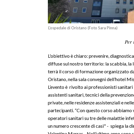
LAVORO
BANDI
L'ospedale di Oristano (Foto Sara Pinna)
SPORT IN SARDEGNA
Per 
SPORT
L'obiettivo è chiaro: prevenire, diagnostica
RISULTATI E CLASSIFICHE
diffuse sul nostro territorio: la scabbia, la
CALCIO
terrà il corso di formazione organizzato da
CALCIO REGIONALE
Oristano, nella sala convegni dell’hotel Mis
BASKET
L’evento è rivolto ai professionisti sanitari
VOLLEY
assistenti sanitari, tecnici della prevenzio
MOTORI
private, nelle residenze assistenziali e nell
TENNIS
partecipanti. “Con questo corso abbiamo vo
operatori sanitari su tre delle malattie infe
ALTRI SPORT
un numero crescente di casi" - spiega la d
CULTURA
Valentina Marras - Nell’ultimo anno sono st