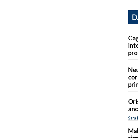
D
Cag
int
pro
Neu
cor
pri
Ori
anc
Sara 
Mal
ris