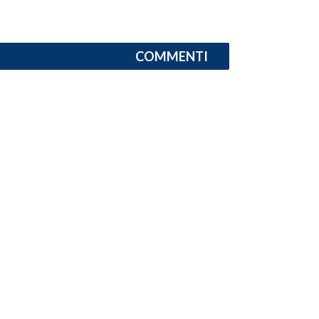
INFO AZIENDE
ABBONATI
COMMENTI
ANNUNCI
NECROLOGI
PUBBLICITÀ
SPIAGGE
STORE