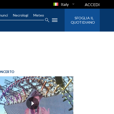
Italy
ACCEDI
nunci
Necrologi
Meteo
SFOGLIA IL
QUOTIDIANO
ONCERTO