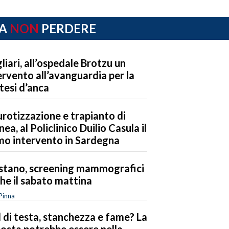
A
NON
PERDERE
liari, all’ospedale Brotzu un
ervento all’avanguardia per la
tesi d’anca
rotizzazione e trapianto di
nea, al Policlinico Duilio Casula il
mo intervento in Sardegna
stano, screening mammografici
he il sabato mattina
Pinna
 di testa, stanchezza e fame? La
posta potrebbe essere nella