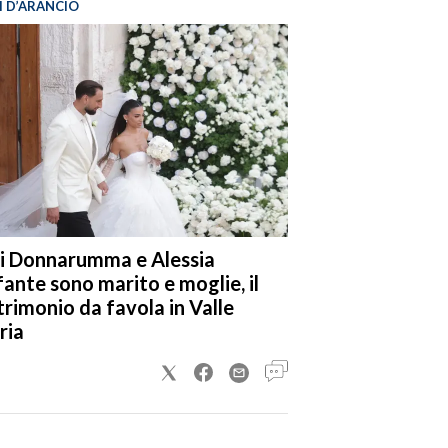
I D’ARANCIO
i Donnarumma e Alessia
fante sono marito e moglie, il
rimonio da favola in Valle
ria