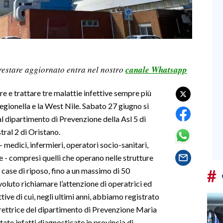
restare aggiornato entra nel nostro
canale Whatsapp
re e trattare tre malattie infettive sempre più
 legionella e la West Nile. Sabato 27 giugno si
l dipartimento di Prevenzione della Asl 5 di
tral 2 di Oristano.
 - medici, infermieri, operatori socio-sanitari,
ne - compresi quelli che operano nelle strutture
#
e case di riposo, fino a un massimo di 50
luto richiamare l’attenzione di operatrici ed
ttive di cui, negli ultimi anni, abbiamo registrato
irettrice del dipartimento di Prevenzione Maria
ate infatti diagnosticate in provincia di