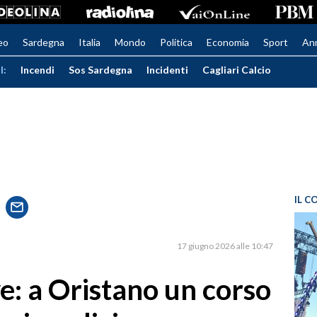
eo
Sardegna
Italia
Mondo
Politica
Economia
Sport
An
I:
Incendi
Sos Sardegna
Incidenti
Cagliari Calcio
IL C
17 giugno 2026 alle 10:47
ve: a Oristano un corso