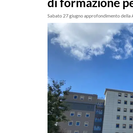
di formazione pe
MEDIO CAMPIDANO
ORISTANO E PROVINCIA
Sabato 27 giugno approfondimento della Asl
SASSARI E PROVINCIA
GALLURA
NUORO E PROVINCIA
OGLIASTRA
AGENDA
CRONACA
ITALIA
MONDO
POLITICA
ECONOMIA
SERVIZI ALLE IMPRESE