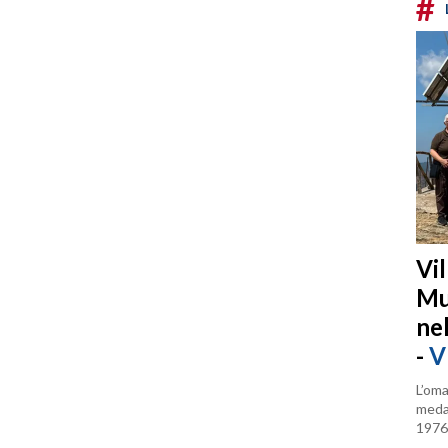
#
Vi
Mu
ne
-
V
L’oma
medag
1976