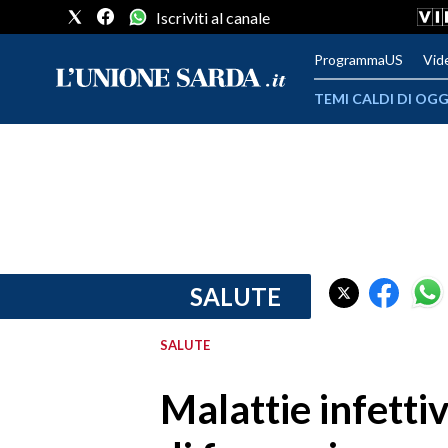
Iscriviti al canale
ProgrammaUS
Vid
TEMI CALDI DI OGG
METEO
COMUNI AL VOTO
VIDEO
FOTO
SALUTE
CRONACA SARDEGNA
SALUTE
CAGLIARI
Malattie infetti
PROVINCIA DI CAGLIARI
SULCIS IGLESIENTE