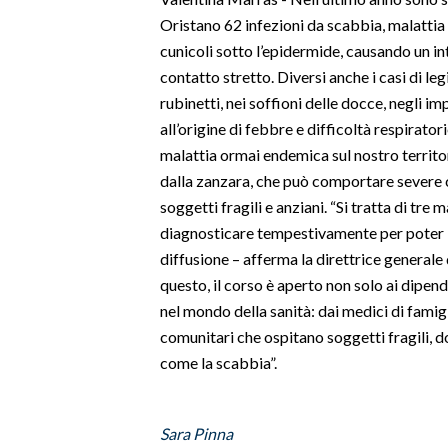
Oristano 62 infezioni da scabbia, malattia
SPETTACOLI
cunicoli sotto l’epidermide, causando un int
contatto stretto. Diversi anche i casi di le
GOSSIP
rubinetti, nei soffioni delle docce, negli i
all’origine di febbre e difficoltà respirato
SALUTE
malattia ormai endemica sul nostro territ
dalla zanzara, che può comportare severe
SARDEGNA TURISMO
soggetti fragili e anziani. “Si tratta di tre 
diagnosticare tempestivamente per poter i
SARDI NEL MONDO
diffusione – afferma la direttrice generale
NOTIZIE
questo, il corso è aperto non solo ai dipend
EVENTI
nel mondo della sanità: dai medici di famigl
comunitari che ospitano soggetti fragili, do
#CARAUNIONE
come la scabbia”.
3 MINUTI CON
Sara Pinna
INSULARITÀ