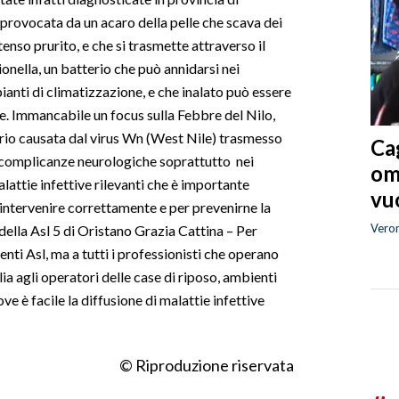
 provocata da un acaro della pelle che scava dei
enso prurito, e che si trasmette attraverso il
gionella, un batterio che può annidarsi nei
mpianti di climatizzazione, e che inalato può essere
rie. Immancabile un focus sulla Febbre del Nilo,
orio causata dal virus Wn (West Nile) trasmesso
Cag
 complicanze neurologiche soprattutto nei
om
malattie infettive rilevanti che è importante
vuo
ntervenire correttamente e per prevenirne la
Vero
 della Asl 5 di Oristano Grazia Cattina – Per
enti Asl, ma a tutti i professionisti che operano
ia agli operatori delle case di riposo, ambienti
ve è facile la diffusione di malattie infettive
© Riproduzione riservata