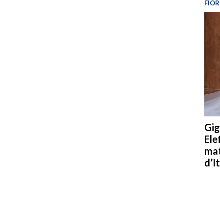
FIOR
Gig
Ele
mat
d’It