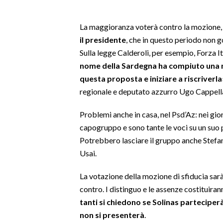
SPETTACOLI
La maggioranza voterà contro la mozione
il presidente
, che in questo periodo non go
GOSSIP
Sulla legge Calderoli, per esempio, Forza It
nome della Sardegna ha compiuto una 
SALUTE
questa proposta e iniziare a riscriverla
regionale e deputato azzurro Ugo Cappell
SARDEGNA TURISMO
Problemi anche in casa, nel Psd’Az: nei gio
SARDI NEL MONDO
capogruppo e sono tante le voci su un suo p
NOTIZIE
Potrebbero lasciare il gruppo anche Stefano
EVENTI
Usai.
#CARAUNIONE
La votazione della mozione di sfiducia sar
contro. I distinguo e le assenze costituira
3 MINUTI CON
tanti si chiedono se Solinas parteciperà
non si presenterà
.
INSULARITÀ