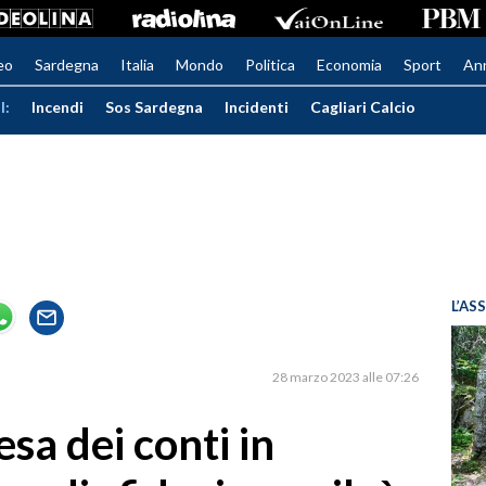
eo
Sardegna
Italia
Mondo
Politica
Economia
Sport
An
I:
Incendi
Sos Sardegna
Incidenti
Cagliari Calcio
L’AS
28 marzo 2023 alle 07:26
esa dei conti in