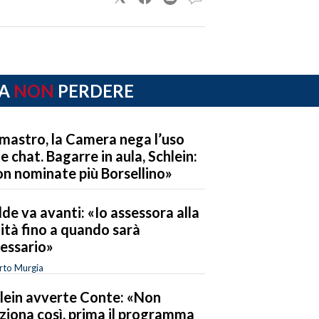
A
NON
PERDERE
mastro, la Camera nega l’uso
le chat. Bagarre in aula, Schlein:
n nominate più Borsellino»
de va avanti: «Io assessora alla
ità fino a quando sarà
essario»
rto Murgia
lein avverte Conte: «Non
ziona così, prima il programma