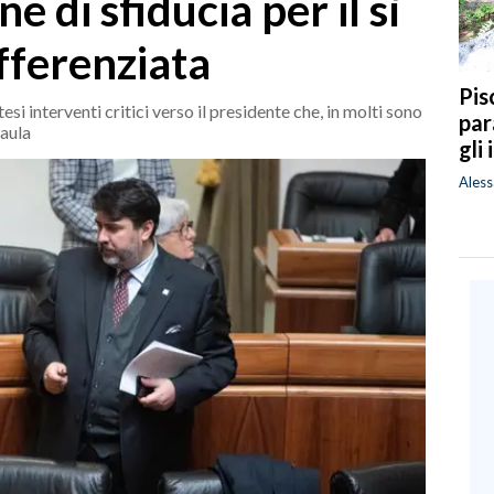
e di sfiducia per il sì
fferenziata
Pis
i interventi critici verso il presidente che, in molti sono
par
 aula
gli
Ales