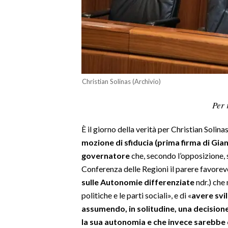
LAVORO
BANDI
SPORT IN SARDEGNA
SPORT
Christian Solinas (Archivio)
RISULTATI E CLASSIFICHE
Per 
CALCIO
CALCIO REGIONALE
È il giorno della verità per Christian Solina
BASKET
mozione di sfiducia (prima firma di Gia
governatore
che, secondo l’opposizione, 
VOLLEY
Conferenza delle Regioni il parere favorevo
MOTORI
sulle Autonomie differenziate
ndr.) che 
TENNIS
politiche e le parti sociali», e di «
avere svil
ALTRI SPORT
assumendo, in solitudine, una decisione 
la sua autonomia e che invece sarebbe 
CULTURA