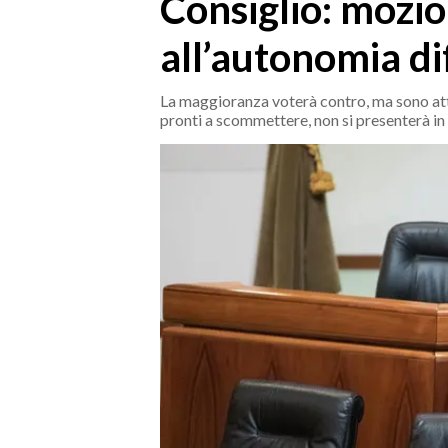
Consiglio: mozion
MEDIO CAMPIDANO
ORISTANO E PROVINCIA
all’autonomia di
SASSARI E PROVINCIA
GALLURA
La maggioranza voterà contro, ma sono attes
pronti a scommettere, non si presenterà in
NUORO E PROVINCIA
OGLIASTRA
AGENDA
CRONACA
ITALIA
MONDO
POLITICA
ECONOMIA
SERVIZI ALLE IMPRESE