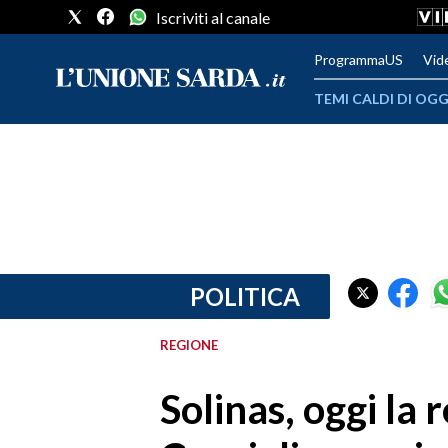
Iscriviti al canale
ProgrammaUS
Vid
TEMI CALDI DI OGG
METEO
COMUNI AL VOTO
VIDEO
FOTO
POLITICA
CRONACA SARDEGNA
REGIONE
CAGLIARI
Solinas, oggi la r
PROVINCIA DI CAGLIARI
SULCIS IGLESIENTE