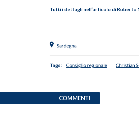
Tutti i dettagli nell’articolo di Roberto
INFO AZIENDE
ABBONATI
ANNUNCI
NECROLOGI
Sardegna
PUBBLICITÀ
SPIAGGE
Tags:
Consiglio regionale
Christian S
STORE
COMMENTI