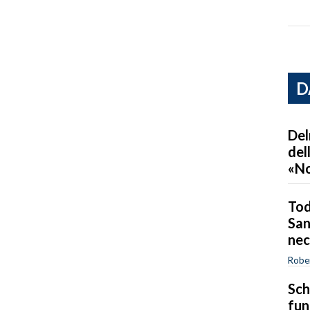
D
Del
del
«No
Tod
San
nec
Robe
Sch
fun