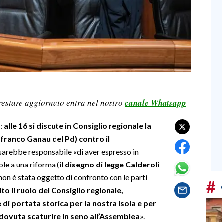
restare aggiornato entra nel nostro
canale Whatsapp
s:
alle 16 si discute in Consiglio regionale la
nfranco Ganau del Pd) contro il
sarebbe responsabile «di aver espresso in
le a una riforma (
il disegno di legge Calderoli
non è stata oggetto di confronto con le parti
#
ito il ruolo del Consiglio regionale,
di portata storica per la nostra Isola e per
dovuta scaturire in seno all’Assemblea
».