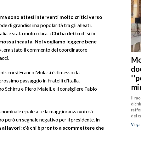
, ma
sono attesi interventi molto critici verso
de di grandissima popolarità tra gli alleati.
alia è stata molto dura. «
Chi ha detto di sì in
mossa incauta. Noi vogliamo leggere bene
», era stato il commento del coordinatore
acci.
Mo
do
rni scorsi Franco Mula si è dimesso da
''
rossimo passaggio in Fratelli d’Italia.
mi
 Schirru e Piero Maieli, e il consigliere Fabio
Il ra
dichi
raffo
à nominale e palese, e la maggioranza voterà
dei 
nno però un segnale negativo per il presidente.
In
Virgi
 ai lavori: c’è chi è pronto a scommettere che