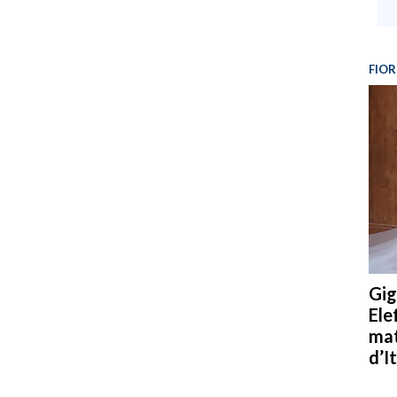
FIOR
Gig
Ele
mat
d’It