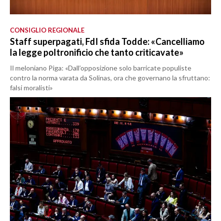
CONSIGLIO REGIONALE
Staff superpagati, FdI sfida Todde: «Cancelliamo
la legge poltronificio che tanto criticavate»
Il meloniano Piga: «Dall’opposizione solo barricate populiste
contro la norma varata da Solinas, ora che governano la sfruttano:
falsi moralisti»