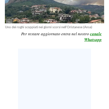
LAVORO
BANDI
SPORT IN SARDEGNA
Uno dei roghi scoppiati nei giorni scorsi nell'Oristanese (Ansa)
Per restare aggiornato entra nel nostro
canale
SPORT
Whatsapp
RISULTATI E CLASSIFICHE
CALCIO
CALCIO REGIONALE
BASKET
VOLLEY
MOTORI
TENNIS
ALTRI SPORT
CULTURA