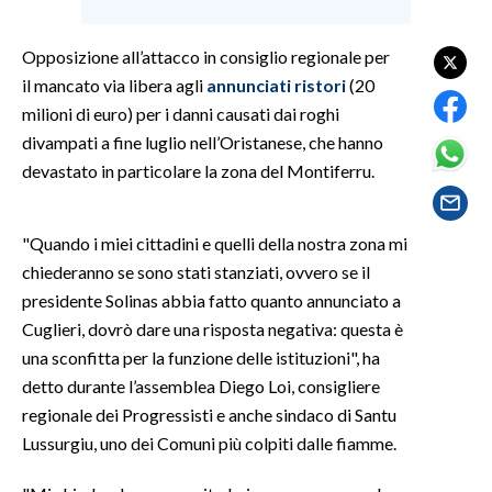
SPETTACOLI
Opposizione all’attacco in consiglio regionale per
il mancato via libera agli
annunciati ristori
(20
GOSSIP
milioni di euro) per i danni causati dai roghi
divampati a fine luglio nell’Oristanese, che hanno
SALUTE
devastato in particolare la zona del Montiferru.
SARDEGNA TURISMO
"Quando i miei cittadini e quelli della nostra zona mi
SARDI NEL MONDO
chiederanno se sono stati stanziati, ovvero se il
NOTIZIE
presidente Solinas abbia fatto quanto annunciato a
EVENTI
Cuglieri, dovrò dare una risposta negativa: questa è
una sconfitta per la funzione delle istituzioni", ha
#CARAUNIONE
detto durante l’assemblea Diego Loi, consigliere
regionale dei Progressisti e anche sindaco di Santu
3 MINUTI CON
Lussurgiu, uno dei Comuni più colpiti dalle fiamme.
INSULARITÀ