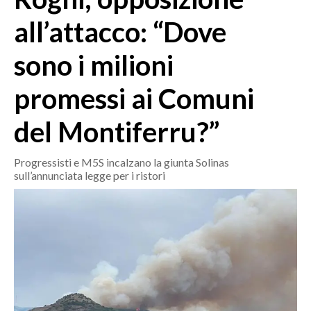
MEDIO CAMPIDANO
all’attacco: “Dove
ORISTANO E PROVINCIA
SASSARI E PROVINCIA
sono i milioni
GALLURA
promessi ai Comuni
NUORO E PROVINCIA
OGLIASTRA
del Montiferru?”
AGENDA
Progressisti e M5S incalzano la giunta Solinas
CRONACA
sull’annunciata legge per i ristori
ITALIA
MONDO
POLITICA
ECONOMIA
SERVIZI ALLE IMPRESE