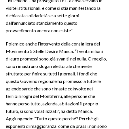
"Mi chiedo – ha proseguito Loi - a cosa servano le
visite istituzionali, e come si stia manifestando la
INFO AZIENDE
dichiarata solidarietà se a sette giorni
ABBONATI
dall'annunciato stanziamento questo
provvedimento ancora non esiste".
ANNUNCI
NECROLOGI
Polemico anche l’intervento della consigliera del
PUBBLICITÀ
Movimento 5 Stelle Desiré Manca: “I venti milioni
SPIAGGE
di euro promessi sono già svaniti nel nulla. O meglio,
STORE
sono rimasti uno slogan elettorale che avete
sfruttato per finire su tutti i giornali. I fondi che
questo Governo regionale ha promesso a tutte le
aziende sarde che sono rimaste coinvolte nei
terribili roghi del Montiferru, alle persone che
hanno perso tutto, azienda, abitazioni il proprio
futuro, si sono volatilizzati", ha detto Manca.
Aggiungendo: “Tutto questo perché? Perché gli
esponenti di maggioranza, come da prassi, non sono