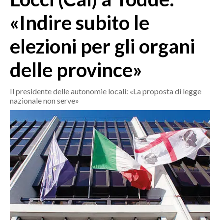
MEDIO CAMPIDANO
«Indire subito le
ORISTANO E PROVINCIA
SASSARI E PROVINCIA
elezioni per gli organi
GALLURA
delle province»
NUORO E PROVINCIA
OGLIASTRA
Il presidente delle autonomie locali: «La proposta di legge
AGENDA
nazionale non serve»
CRONACA
ITALIA
MONDO
POLITICA
ECONOMIA
SERVIZI ALLE IMPRESE