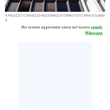
LAVORO
BANDI
A PALAZZO CONSIGLIO REGIONALE ESTERNO FOTO MAX SOLINAS
X
SPORT IN SARDEGNA
Per restare aggiornato entra nel nostro
canale
Whatsapp
SPORT
RISULTATI E CLASSIFICHE
CALCIO
CALCIO REGIONALE
BASKET
VOLLEY
MOTORI
TENNIS
ALTRI SPORT
CULTURA