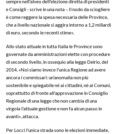
sempre nell'alveo dell'elezione diretta di presidenti
e Consigli - scrive in una nota -. Il nodo da sciogliere
INFO AZIENDE
è come reggere la spesa necessaria delle Province,
ABBONATI
che a livello nazionale si aggira intorno a 1,2 miliardi
ANNUNCI
di euro, secondo le recenti stime».
NECROLOGI
Allo stato attuale in tutta Italia le Province sono
PUBBLICITÀ
governate da amministrazioni elette con procedure
SPIAGGE
di secondo livello, in ossequio alla legge Delrio, del
STORE
2014. «Noi siamo invece l'unica Regione ad avere
ancora i commissari: un'anomalia non più
sostenibile e spiegabile né ai cittadini, né ai Comuni,
soprattutto di fronte all'approvazione in Consiglio
Regionale di una legge che non cambia di una
virgola l'attuale gestione e non fa alcun passo in
avanti», attacca.
Per Locci l'unica strada sono le elezioni immediate,