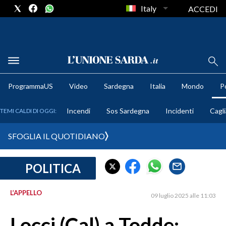
Italy
ACCEDI
METEO
ProgrammaUS
Video
Sardegna
Italia
Mondo
Po
COMUNI AL VOTO
Incendi
Sos Sardegna
Incidenti
Cagli
TEMI CALDI DI OGGI:
VIDEO
SFOGLIA IL QUOTIDIANO
FOTO
POLITICA
CRONACA SARDEGNA
CAGLIARI
L’APPELLO
09 luglio 2025 alle 11:03
PROVINCIA DI CAGLIARI
SULCIS IGLESIENTE
Locci (Cal) a Todde: