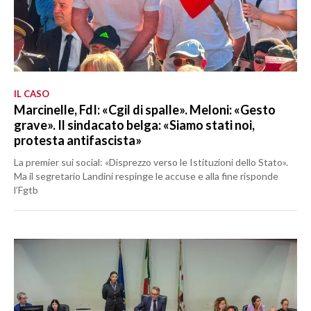
IL CASO
Marcinelle, FdI: «Cgil di spalle». Meloni: «Gesto
grave». Il sindacato belga: «Siamo stati noi,
protesta antifascista»
La premier sui social: «Disprezzo verso le Istituzioni dello Stato».
Ma il segretario Landini respinge le accuse e alla fine risponde
l’Fgtb