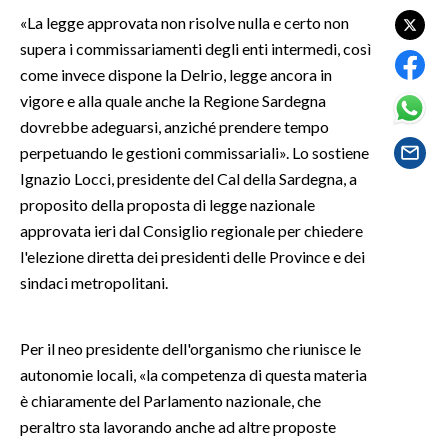
«La legge approvata non risolve nulla e certo non
SPETTACOLI
supera i commissariamenti degli enti intermedi, così
come invece dispone la Delrio, legge ancora in
GOSSIP
vigore e alla quale anche la Regione Sardegna
dovrebbe adeguarsi, anziché prendere tempo
SALUTE
perpetuando le gestioni commissariali». Lo sostiene
Ignazio Locci, presidente del Cal della Sardegna, a
SARDEGNA TURISMO
proposito della proposta di legge nazionale
approvata ieri dal Consiglio regionale per chiedere
SARDI NEL MONDO
l'elezione diretta dei presidenti delle Province e dei
NOTIZIE
sindaci metropolitani.
EVENTI
#CARAUNIONE
Per il neo presidente dell'organismo che riunisce le
autonomie locali, «la competenza di questa materia
3 MINUTI CON
è chiaramente del Parlamento nazionale, che
peraltro sta lavorando anche ad altre proposte
INSULARITÀ