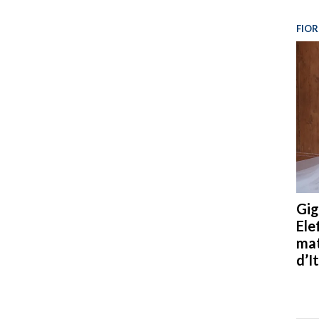
FIOR
Gig
Ele
mat
d’It