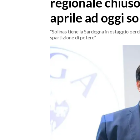
regionale chiuso
MEDIO CAMPIDANO
ORISTANO E PROVINCIA
aprile ad oggi s
SASSARI E PROVINCIA
GALLURA
“Solinas tiene la Sardegna in ostaggio perc
spartizione di potere”
NUORO E PROVINCIA
OGLIASTRA
AGENDA
CRONACA
ITALIA
MONDO
POLITICA
ECONOMIA
SERVIZI ALLE IMPRESE