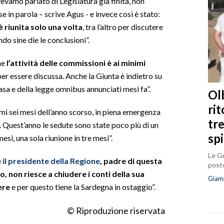
evamo parlato di Legislatura già finita, non
in parola – scrive Agus - e invece così è stato:
è riunita solo una volta
, tra l’altro per discutere
o sine die le conclusioni”.
he
l’attività delle commissioni è ai minimi
per essere discussa. Anche la Giunta è indietro su
sa e della legge omnibus annunciati mesi fa”.
Olb
ri
imi sei mesi dell’anno scorso, in piena emergenza
tr
te. Quest’anno le sedute sono state poco più di un
sp
mesi, una sola riunione in tre mesi”.
Le Gu
é
il presidente della Regione
, padre di questa
posto
, non riesce a chiudere i conti della sua
Giam
ere
e per questo tiene la Sardegna in ostaggio”.
© Riproduzione riservata