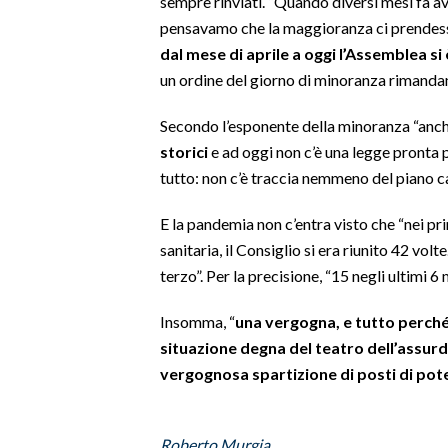
sempre rinviati. “Quando diversi mesi fa av
pensavamo che la maggioranza ci prendesse 
SPETTACOLI
dal mese di aprile a oggi l’Assemblea si 
un ordine del giorno di minoranza rimandand
GOSSIP
Secondo l’esponente della minoranza “anc
SALUTE
storici
e ad oggi non c’è una legge pronta 
tutto: non c’è traccia nemmeno del piano ca
SARDEGNA TURISMO
E la pandemia non c’entra visto che “nei pr
SARDI NEL MONDO
sanitaria, il Consiglio si era riunito 42 vol
NOTIZIE
terzo”. Per la precisione, “15 negli ultimi 6 
EVENTI
Insomma, “
una vergogna, e tutto perch
#CARAUNIONE
situazione degna del teatro dell’assurdo
vergognosa spartizione di posti di pot
3 MINUTI CON
INSULARITÀ
Roberto Murgia