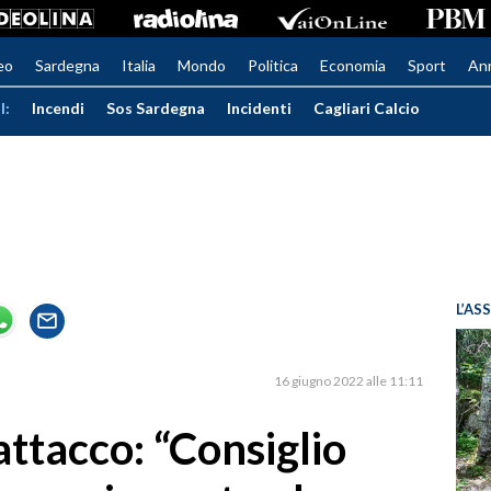
eo
Sardegna
Italia
Mondo
Politica
Economia
Sport
An
I:
Incendi
Sos Sardegna
Incidenti
Cagliari Calcio
L’AS
16 giugno 2022 alle 11:11
attacco: “Consiglio