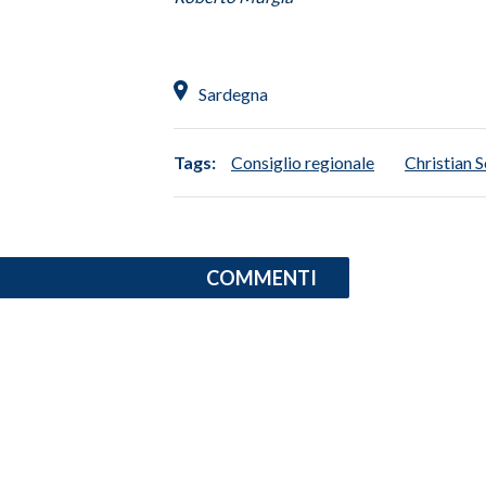
INFO AZIENDE
ABBONATI
Sardegna
ANNUNCI
NECROLOGI
Tags:
Consiglio regionale
Christian S
PUBBLICITÀ
SPIAGGE
STORE
COMMENTI