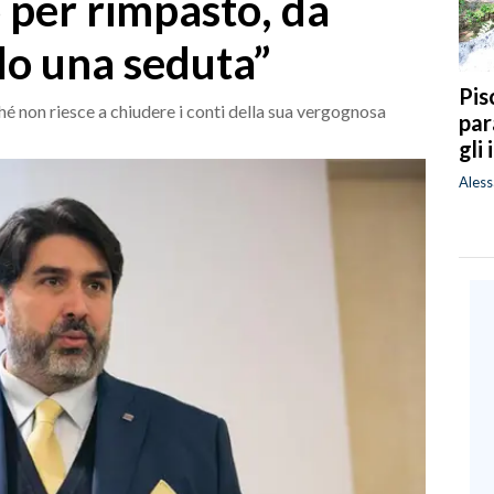
 per rimpasto, da
olo una seduta”
Pis
hé non riesce a chiudere i conti della sua vergognosa
par
gli
Ales