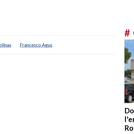
#
olinas
Francesco Agus
Do
l'
Ro