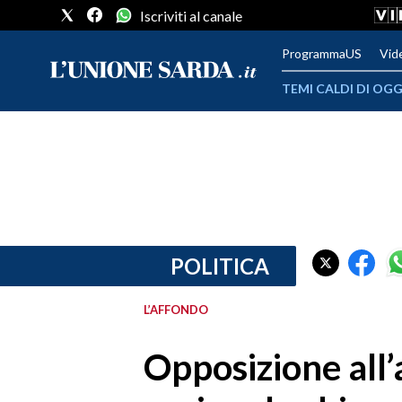
Iscriviti al canale
ProgrammaUS
Vid
TEMI CALDI DI OGG
METEO
COMUNI AL VOTO
VIDEO
FOTO
POLITICA
CRONACA SARDEGNA
L’AFFONDO
CAGLIARI
Opposizione all’
PROVINCIA DI CAGLIARI
SULCIS IGLESIENTE