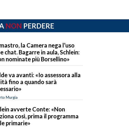
A
NON
PERDERE
mastro, la Camera nega l’uso
le chat. Bagarre in aula, Schlein:
n nominate più Borsellino»
de va avanti: «Io assessora alla
ità fino a quando sarà
essario»
rto Murgia
lein avverte Conte: «Non
ziona così, prima il programma
 le primarie»