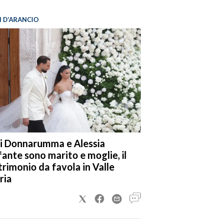
I D’ARANCIO
i Donnarumma e Alessia
fante sono marito e moglie, il
rimonio da favola in Valle
ria