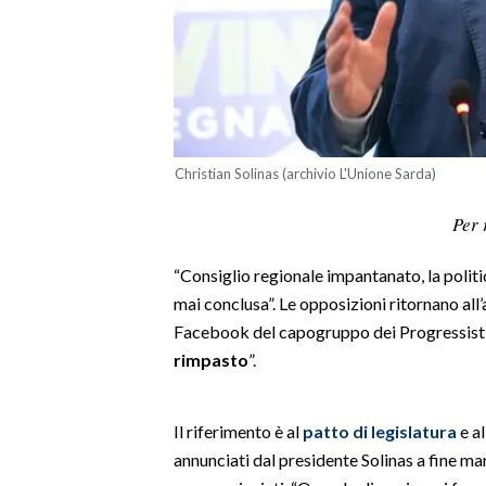
LAVORO
BANDI
SPORT IN SARDEGNA
SPORT
Christian Solinas (archivio L'Unione Sarda)
RISULTATI E CLASSIFICHE
Per 
CALCIO
CALCIO REGIONALE
“Consiglio regionale impantanato, la politi
BASKET
mai conclusa”. Le opposizioni ritornano al
Facebook del capogruppo dei Progressisti
VOLLEY
rimpasto
”.
MOTORI
TENNIS
ALTRI SPORT
Il riferimento è al
patto di legislatura
e al
annunciati dal presidente Solinas a fine ma
CULTURA