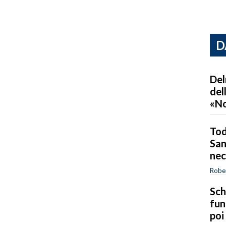
D
Del
del
«No
Tod
San
nec
Robe
Sch
fun
poi