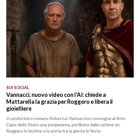
SUI SOCIAL
Vannacci, nuovo video con l’AI: chiede a
Mattarella la grazia per Roggero e libera il
gioielliere
Il condottiero romano Robertus Vannaccius consegna al finto
Capo dello Stato una pergamena, poi libera dalle catene un
Roggero in lacrime e lo porta tra la gente in festa