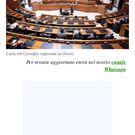
LAVORO
BANDI
SPORT IN SARDEGNA
SPORT
L'aula del Consiglio regionale (archivio)
RISULTATI E CLASSIFICHE
Per restare aggiornato entra nel nostro
canale
CALCIO
Whatsapp
CALCIO REGIONALE
BASKET
VOLLEY
MOTORI
TENNIS
ALTRI SPORT
CULTURA