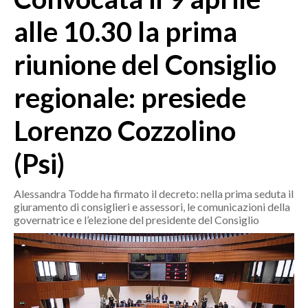
MEDIO CAMPIDANO
alle 10.30 la prima
ORISTANO E PROVINCIA
SASSARI E PROVINCIA
riunione del Consiglio
GALLURA
regionale: presiede
NUORO E PROVINCIA
OGLIASTRA
Lorenzo Cozzolino
AGENDA
(Psi)
CRONACA
ITALIA
Alessandra Todde ha firmato il decreto: nella prima seduta il
MONDO
giuramento di consiglieri e assessori, le comunicazioni della
governatrice e l’elezione del presidente del Consiglio
POLITICA
ECONOMIA
SERVIZI ALLE IMPRESE