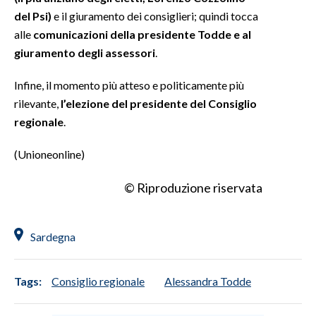
del Psi)
e il giuramento dei consiglieri; quindi tocca
INFO AZIENDE
alle
comunicazioni della presidente Todde e al
giuramento degli assessori
.
ABBONATI
ANNUNCI
Infine, il momento più atteso e politicamente più
NECROLOGI
rilevante,
l’elezione del presidente del Consiglio
PUBBLICITÀ
regionale
.
SPIAGGE
(Unioneonline)
STORE
© Riproduzione riservata
Sardegna
Tags:
Consiglio regionale
Alessandra Todde