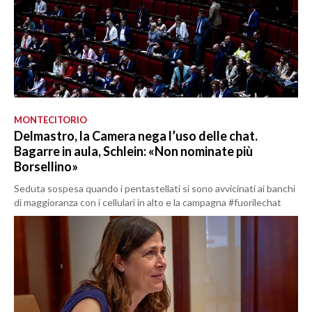
MONTECITORIO
Delmastro, la Camera nega l’uso delle chat.
Bagarre in aula, Schlein: «Non nominate più
Borsellino»
Seduta sospesa quando i pentastellati si sono avvicinati ai banchi
di maggioranza con i cellulari in alto e la campagna #fuorilechat