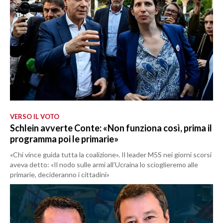
VERSO IL VOTO
Schlein avverte Conte: «Non funziona così, prima il
programma poi le primarie»
«Chi vince guida tutta la coalizione». Il leader M5S nei giorni scorsi
aveva detto: «Il nodo sulle armi all’Ucraina lo scioglieremo alle
primarie, decideranno i cittadini»