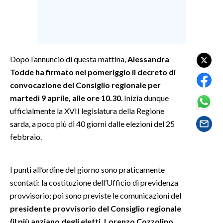
SPETTACOLI
GOSSIP
Dopo l’annuncio di questa mattina,
Alessandra
SALUTE
Todde ha firmato nel pomeriggio il decreto di
convocazione del Consiglio regionale per
SARDEGNA TURISMO
martedì 9 aprile, alle ore 10.30
. Inizia dunque
ufficialmente la XVII legislatura della Regione
SARDI NEL MONDO
sarda, a poco più di 40 giorni dalle elezioni del 25
NOTIZIE
febbraio.
EVENTI
I punti all’ordine del giorno sono praticamente
#CARAUNIONE
scontati: la costituzione dell’Ufficio di previdenza
provvisorio; poi sono previste le comunicazioni del
3 MINUTI CON
presidente provvisorio del Consiglio regionale
INSULARITÀ
(il più anziano degli eletti, Lorenzo Cozzolino