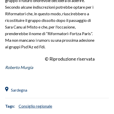
gruppo il futuro onorevole deciderà di aderire.
Secondo alcune indiscrezioni potrebbe optare per i
INFO AZIENDE
Riformatori che, in questo modo, riuscirebbero a
ABBONATI
ricostituire il gruppo dissolto dopo il passaggio di
Sara Canu al Misto e che, per l'occasione,
ANNUNCI
prenderebbe il nome di “Riformatori-Fortza Paris”.
NECROLOGI
Ma non mancano i rumors su una prossima adesione
PUBBLICITÀ
al gruppi Psd'Az ed Fdi.
SPIAGGE
STORE
© Riproduzione riservata
Roberto Murgia
Sardegna
Tags:
Consiglio regionale