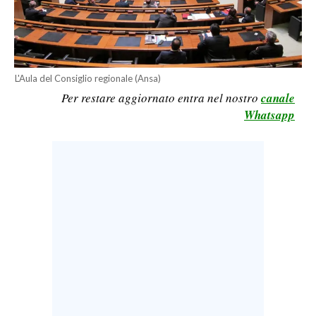
LAVORO
BANDI
SPORT IN SARDEGNA
L'Aula del Consiglio regionale (Ansa)
Per restare aggiornato entra nel nostro
canale
SPORT
Whatsapp
RISULTATI E CLASSIFICHE
CALCIO
CALCIO REGIONALE
BASKET
VOLLEY
MOTORI
TENNIS
ALTRI SPORT
CULTURA