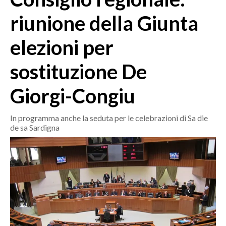
MEDIO CAMPIDANO
riunione della Giunta
ORISTANO E PROVINCIA
SASSARI E PROVINCIA
elezioni per
GALLURA
sostituzione De
NUORO E PROVINCIA
OGLIASTRA
Giorgi-Congiu
AGENDA
In programma anche la seduta per le celebrazioni di Sa die
CRONACA
de sa Sardigna
ITALIA
MONDO
POLITICA
ECONOMIA
SERVIZI ALLE IMPRESE