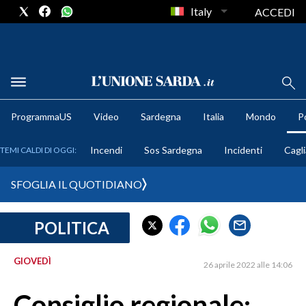
Italy
ACCEDI
METEO
ProgrammaUS
Video
Sardegna
Italia
Mondo
Po
COMUNI AL VOTO
Incendi
Sos Sardegna
Incidenti
Cagli
TEMI CALDI DI OGGI:
VIDEO
SFOGLIA IL QUOTIDIANO
FOTO
POLITICA
CRONACA SARDEGNA
CAGLIARI
GIOVEDÌ
26 aprile 2022 alle 14:06
PROVINCIA DI CAGLIARI
SULCIS IGLESIENTE
Consiglio regionale: