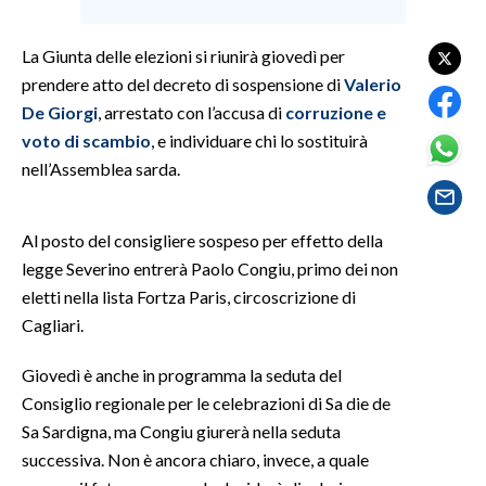
SPETTACOLI
La Giunta delle elezioni si riunirà giovedì per
prendere atto del decreto di sospensione di
Valerio
GOSSIP
De Giorgi
, arrestato con l’accusa di
corruzione e
voto di scambio
, e individuare chi lo sostituirà
SALUTE
nell’Assemblea sarda.
SARDEGNA TURISMO
Al posto del consigliere sospeso per effetto della
SARDI NEL MONDO
legge Severino entrerà Paolo Congiu, primo dei non
NOTIZIE
eletti nella lista Fortza Paris, circoscrizione di
EVENTI
Cagliari.
Giovedì è anche in programma la seduta del
#CARAUNIONE
Consiglio regionale per le celebrazioni di Sa die de
3 MINUTI CON
Sa Sardigna, ma Congiu giurerà nella seduta
successiva. Non è ancora chiaro, invece, a quale
INSULARITÀ