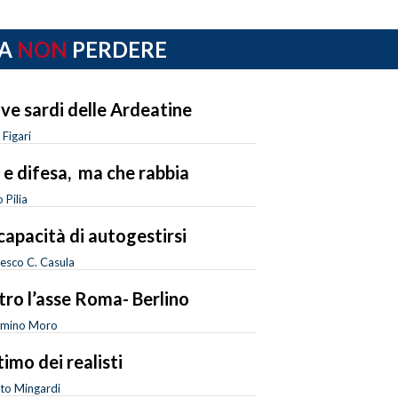
A
NON
PERDERE
ove sardi delle Ardeatine
 Figari
 e difesa, ma che rabbia
 Pilia
ncapacità di autogestirsi
esco C. Casula
tro l’asse Roma- Berlino
amino Moro
ltimo dei realisti
to Mingardi