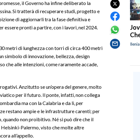
romesse, il Governo ha infine deliberato la
sina. Si tratterà di recuperare studi, progetto e
zione di aggiornarli tra la fase definitiva e
Jov
 essere pronti a partire, con i lavori, nel 2024.
Che
Ileni
0 metri di lunghezza con torri di circa 400 metri
 un simbolo di innovazione, bellezza, design
so che alle intenzioni, come raramente accade,
rrogativi. Anzitutto se un’opera del genere, molto
atico per il futuro. Il ponte, infatti, non collega
 Lombardia ma con la Calabria e da lì, per
ze restano ampie e le infrastrutture carenti; per
io, quando non proibitivo. Né si può dire che il
Helsinki-Palermo, visto che molte altre
ora all’appello.