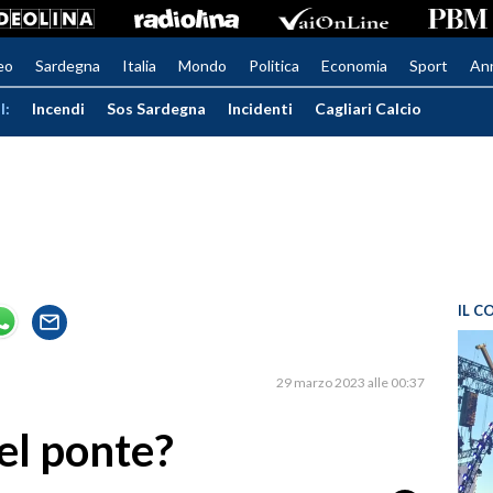
eo
Sardegna
Italia
Mondo
Politica
Economia
Sport
An
I:
Incendi
Sos Sardegna
Incidenti
Cagliari Calcio
IL C
29 marzo 2023 alle 00:37
uel ponte?