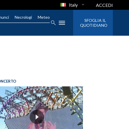
Italy
ACCEDI
nunci
Necrologi
Meteo
SFOGLIA IL
QUOTIDIANO
ONCERTO