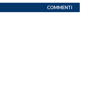
COMMENTI
INFO AZIENDE
ABBONATI
ANNUNCI
NECROLOGI
PUBBLICITÀ
SPIAGGE
STORE