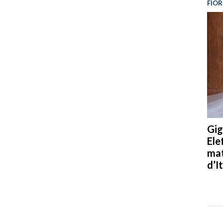
FIOR
Gig
Ele
mat
d’It