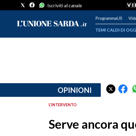
Iscriviti al canale
ProgrammaUS
Vid
TEMI CALDI DI OGG
METEO
COMUNI AL VOTO
VIDEO
FOTO
OPINIONI
CRONACA SARDEGNA
L’INTERVENTO
CAGLIARI
Serve ancora q
PROVINCIA DI CAGLIARI
SULCIS IGLESIENTE