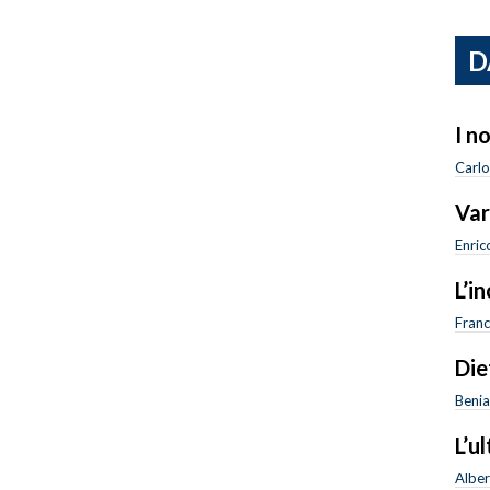
D
I n
Carlo
Var
Enrico
L’i
Franc
Die
Beni
L’u
Alber