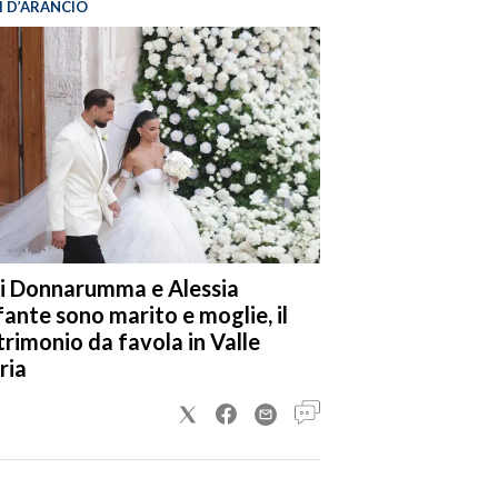
I D’ARANCIO
i Donnarumma e Alessia
fante sono marito e moglie, il
rimonio da favola in Valle
ria