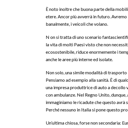
LAVORO
È noto inoltre che buona parte della mobilit
etere. Ancor più avverrà in futuro. Avremo 
BANDI
banalmente, i veicoli che volano.
SPORT IN SARDEGNA
N on si tratta di uno scenario fantascient
SPORT
la vita di molti Paesi visto che non necessita
ecosostenibile, riduce enormemente i temp
RISULTATI E CLASSIFICHE
anche le aree più interne ed isolate.
CALCIO
CALCIO REGIONALE
Non solo, una simile modalità di trasporto a
BASKET
Pensiamo ad esempio alla sanità. È di qualc
una impresa produttrice di auto a decollo v
VOLLEY
con ambulanze. Nel Regno Unito, dunque, 
MOTORI
immaginiamo le ricadute che questo avrà su
TENNIS
Perché nessuno in Italia si pone questo p
ALTRI SPORT
Un’ultima chiosa, forse non secondaria: E
CULTURA