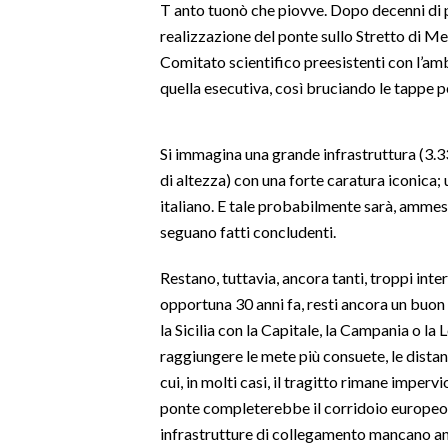
T anto tuonò che piovve. Dopo decenni di p
MEDIO CAMPIDANO
realizzazione del ponte sullo Stretto di Mes
ORISTANO E PROVINCIA
Comitato scientifico preesistenti con l’ambi
SASSARI E PROVINCIA
quella esecutiva, così bruciando le tappe per
GALLURA
NUORO E PROVINCIA
Si immagina una grande infrastruttura (3.33
OGLIASTRA
di altezza) con una forte caratura iconica;
AGENDA
italiano. E tale probabilmente sarà, ammes
seguano fatti concludenti.
CRONACA
ITALIA
Restano, tuttavia, ancora tanti, troppi inte
MONDO
opportuna 30 anni fa, resti ancora un buon vi
la Sicilia con la Capitale, la Campania o la
POLITICA
raggiungere le mete più consuete, le distan
cui, in molti casi, il tragitto rimane imperv
ECONOMIA
ponte completerebbe il corridoio europeo 
infrastrutture di collegamento mancano anc
SERVIZI ALLE IMPRESE