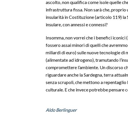
ascolto, non qualifica come isole quelle c
infrastruttura fissa. Non sarà che, proprio 
SPETTACOLI
insularità in Costituzione (articolo 119) la
insulare, con annessi e connessi?
GOSSIP
Insomma, non vorrei che i benefici iconici 
SALUTE
fossero assai minori di quelli che avremmo
miliardi di euro) sulle nuove tecnologie di
SARDEGNA TURISMO
(alimentate ad idrogeno), tramutando l’insu
compromettere l’ambiente. Un discorso ch
SARDI NEL MONDO
riguardare anche la Sardegna, terra attual
NOTIZIE
senza scrupoli, che mettono a repentaglio l
EVENTI
culturale. E che invece potrebbe pensare c
#CARAUNIONE
Aldo Berlinguer
3 MINUTI CON
INSULARITÀ