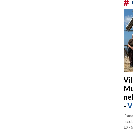
#
Vi
Mu
ne
-
V
L’oma
medag
1976