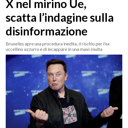
X nel mirino Ue,
MEDIO CAMPIDANO
ORISTANO E PROVINCIA
scatta l’indagine sulla
SASSARI E PROVINCIA
disinformazione
GALLURA
NUORO E PROVINCIA
Bruxelles apre una procedura inedita, il rischio per l'ex
OGLIASTRA
uccellino azzurro è di incappare in una maxi-multa
AGENDA
CRONACA
ITALIA
MONDO
POLITICA
ECONOMIA
SERVIZI ALLE IMPRESE