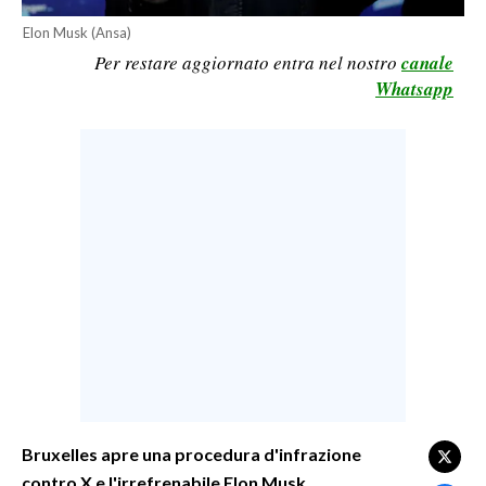
LAVORO
Elon Musk (Ansa)
Per restare aggiornato entra nel nostro
canale
BANDI
Whatsapp
SPORT IN SARDEGNA
SPORT
RISULTATI E CLASSIFICHE
CALCIO
CALCIO REGIONALE
BASKET
VOLLEY
MOTORI
TENNIS
ALTRI SPORT
Bruxelles apre una procedura d'infrazione
contro X e l'irrefrenabile Elon Musk.
CULTURA