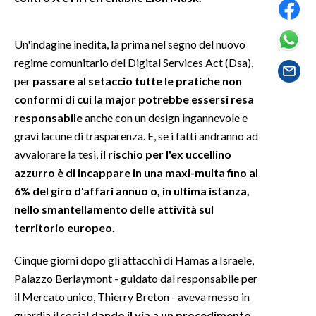
SPETTACOLI
Un'indagine inedita, la prima nel segno del nuovo
regime comunitario del Digital Services Act (Dsa),
GOSSIP
per
passare al setaccio tutte le pratiche non
conformi di cui la major potrebbe essersi resa
SALUTE
responsabile
anche con un design ingannevole e
SARDEGNA TURISMO
gravi lacune di trasparenza. E, se i fatti andranno ad
avvalorare la tesi,
il rischio per l'ex uccellino
SARDI NEL MONDO
azzurro è di incappare in una maxi-multa fino al
NOTIZIE
6% del giro d'affari annuo o, in ultima istanza,
nello smantellamento delle attività sul
EVENTI
territorio europeo.
#CARAUNIONE
Cinque giorni dopo gli attacchi di Hamas a Israele,
Palazzo Berlaymont - guidato dal responsabile per
3 MINUTI CON
il Mercato unico, Thierry Breton - aveva messo in
INSULARITÀ
guardia il social
dando il via a un procedimento