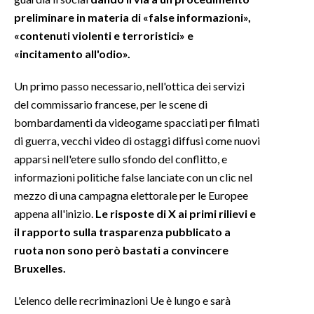
preliminare in materia di «false informazioni»,
INFO AZIENDE
«contenuti violenti e terroristici» e
ABBONATI
«incitamento all'odio».
ANNUNCI
Un primo passo necessario, nell'ottica dei servizi
NECROLOGI
del commissario francese, per le scene di
PUBBLICITÀ
bombardamenti da videogame spacciati per filmati
SPIAGGE
di guerra, vecchi video di ostaggi diffusi come nuovi
apparsi nell'etere sullo sfondo del conflitto, e
STORE
informazioni politiche false lanciate con un clic nel
mezzo di una campagna elettorale per le Europee
appena all'inizio.
Le risposte di X ai primi rilievi e
il rapporto sulla trasparenza pubblicato a
ruota non sono però bastati a convincere
Bruxelles.
L'elenco delle recriminazioni Ue è lungo e sarà