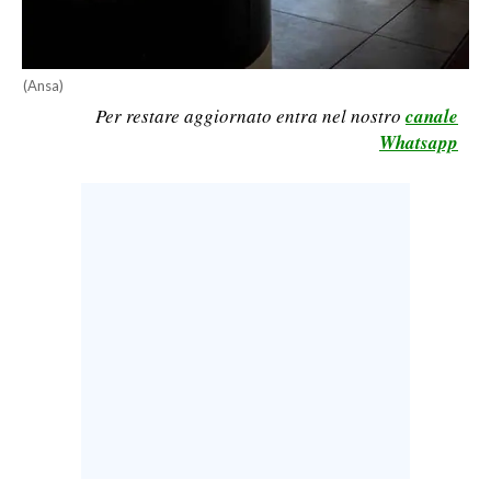
LAVORO
BANDI
(Ansa)
Per restare aggiornato entra nel nostro
canale
SPORT IN SARDEGNA
Whatsapp
SPORT
RISULTATI E CLASSIFICHE
CALCIO
CALCIO REGIONALE
BASKET
VOLLEY
MOTORI
TENNIS
ALTRI SPORT
CULTURA