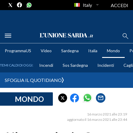
Italy
ACCEDI
METEO
ProgrammaUS
Video
Sardegna
Italia
Mondo
Po
COMUNI AL VOTO
Incendi
Sos Sardegna
Incidenti
Cagli
TEMI CALDI DI OGGI:
VIDEO
SFOGLIA IL QUOTIDIANO
FOTO
MONDO
CRONACA SARDEGNA
CAGLIARI
16 marzo 2021 alle 23:19
PROVINCIA DI CAGLIARI
aggiornato il 16 marzo 2021 alle 23:44
SULCIS IGLESIENTE