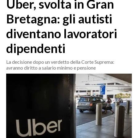
Uber, svolta in Gran
MEDIO CAMPIDANO
ORISTANO E PROVINCIA
Bretagna: gli autisti
SASSARI E PROVINCIA
diventano lavoratori
GALLURA
NUORO E PROVINCIA
dipendenti
OGLIASTRA
AGENDA
La decisione dopo un verdetto della Corte Suprema:
avranno diritto a salario minimo e pensione
CRONACA
ITALIA
MONDO
POLITICA
ECONOMIA
SERVIZI ALLE IMPRESE