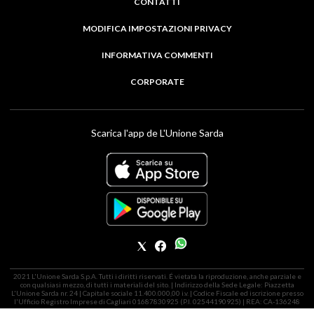
CONTATTI
MODIFICA IMPOSTAZIONI PRIVACY
INFORMATIVA COMMENTI
CORPORATE
Scarica l'app de L'Unione Sarda
2021 L'Unione Sarda S.p.A. Tutti i diritti riservati. É vietata la riproduzione, anche parziale e
con qualsiasi mezzo, di tutti i materiali del sito. | Indirizzo della Sede Legale: Piazzetta
L'Unione Sarda nr. 24 | Capitale sociale 11.400.000,00 i.v. | Codice Fiscale ed iscrizione presso
l'Ufficio Registro Imprese di Cagliari 01687830925 (P.I. 02544190925) | REA: CA-136248