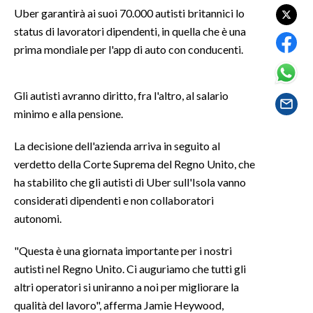
Uber garantirà ai suoi 70.000 autisti britannici lo
status di lavoratori dipendenti, in quella che è una
SPETTACOLI
prima mondiale per l'app di auto con conducenti.
GOSSIP
Gli autisti avranno diritto, fra l'altro, al salario
SALUTE
minimo e alla pensione.
SARDEGNA TURISMO
La decisione dell'azienda arriva in seguito al
verdetto della Corte Suprema del Regno Unito, che
SARDI NEL MONDO
ha stabilito che gli autisti di Uber sull'Isola vanno
NOTIZIE
considerati dipendenti e non collaboratori
EVENTI
autonomi.
#CARAUNIONE
"Questa è una giornata importante per i nostri
autisti nel Regno Unito. Ci auguriamo che tutti gli
3 MINUTI CON
altri operatori si uniranno a noi per migliorare la
qualità del lavoro", afferma Jamie Heywood,
INSULARITÀ