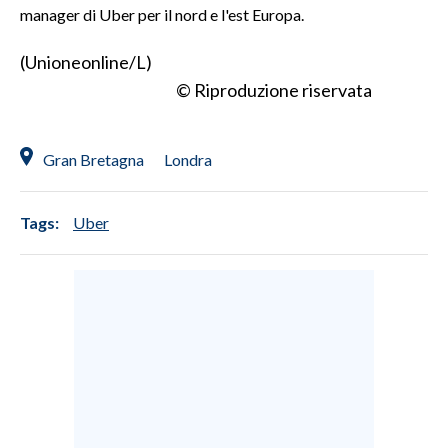
manager di Uber per il nord e l'est Europa.
INFO AZIENDE
(Unioneonline/L)
ABBONATI
© Riproduzione riservata
ANNUNCI
NECROLOGI
Gran Bretagna
Londra
PUBBLICITÀ
SPIAGGE
Tags:
Uber
STORE