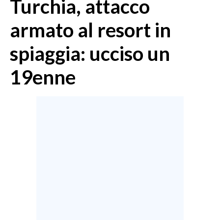
Turchia, attacco
MEDIO CAMPIDANO
ORISTANO E PROVINCIA
armato al resort in
SASSARI E PROVINCIA
spiaggia: ucciso un
GALLURA
NUORO E PROVINCIA
19enne
OGLIASTRA
AGENDA
CRONACA
ITALIA
MONDO
POLITICA
ECONOMIA
SERVIZI ALLE IMPRESE