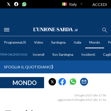
Italy
ACCEDI
METEO
ProgrammaUS
Video
Sardegna
Italia
Mondo
Po
COMUNI AL VOTO
Incendi
Sos Sardegna
Incidenti
Cagli
TEMI CALDI DI OGGI:
VIDEO
SFOGLIA IL QUOTIDIANO
FOTO
MONDO
CRONACA SARDEGNA
CAGLIARI
30 luglio 2017 alle 17:06
PROVINCIA DI CAGLIARI
aggiornato il 30 luglio 2017 alle 17:16
SULCIS IGLESIENTE