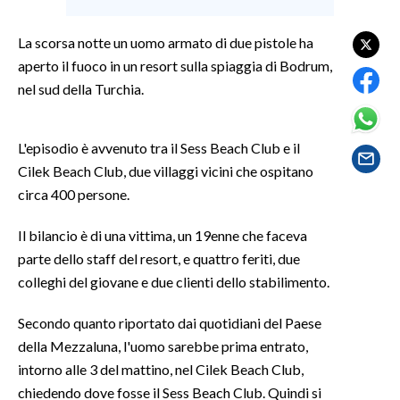
LAVORO
La scorsa notte un uomo armato di due pistole ha
BANDI
aperto il fuoco in un resort sulla spiaggia di Bodrum,
nel sud della Turchia.
SPORT IN SARDEGNA
SPORT
L'episodio è avvenuto tra il Sess Beach Club e il
RISULTATI E CLASSIFICHE
Cilek Beach Club, due villaggi vicini che ospitano
CALCIO
circa 400 persone.
CALCIO REGIONALE
Il bilancio è di una vittima, un 19enne che faceva
BASKET
parte dello staff del resort, e quattro feriti, due
VOLLEY
colleghi del giovane e due clienti dello stabilimento.
MOTORI
Secondo quanto riportato dai quotidiani del Paese
TENNIS
della Mezzaluna, l'uomo sarebbe prima entrato,
ALTRI SPORT
intorno alle 3 del mattino, nel Cilek Beach Club,
chiedendo dove fosse il Sess Beach Club. Quindi si
CULTURA