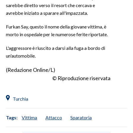
sarebbe diretto verso il resort che cercava e
avrebbe iniziato a sparare all'impazzata.
SPETTACOLI
Furkan Say, questo il nome della giovane vittima, è
GOSSIP
morto in ospedale per le numerose ferite riportate.
SALUTE
L'aggressore è riuscito a darsi alla fuga a bordo di
un'automobile.
SARDEGNA TURISMO
(Redazione Online/L)
SARDI NEL MONDO
© Riproduzione riservata
NOTIZIE
EVENTI
Turchia
#CARAUNIONE
3 MINUTI CON
Tags:
Vittima
Attacco
Sparatoria
INSULARITÀ