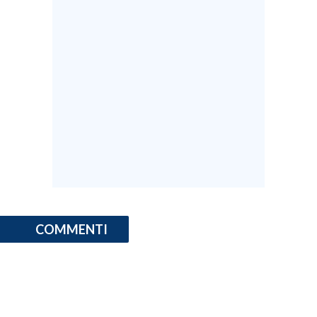
INFO AZIENDE
ABBONATI
ANNUNCI
NECROLOGI
PUBBLICITÀ
SPIAGGE
STORE
COMMENTI