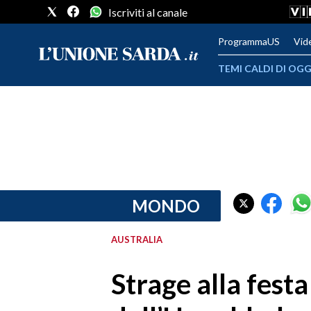
Iscriviti al canale
ProgrammaUS
Vid
TEMI CALDI DI OGG
METEO
COMUNI AL VOTO
VIDEO
FOTO
MONDO
CRONACA SARDEGNA
AUSTRALIA
CAGLIARI
Strage alla festa
PROVINCIA DI CAGLIARI
SULCIS IGLESIENTE