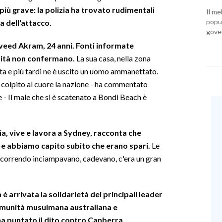
più grave: la polizia ha trovato rudimentali
Il me
popul
a dell'attacco.
gover
eed Akram, 24 anni. Fonti informate
orità non confermano.
La sua casa, nella zona
ita e più tardi ne è uscito un uomo ammanettato.
 colpito al cuore la nazione - ha commentato
 - Il male che si è scatenato a Bondi Beach è
a, vive e lavora a Sydney, racconta che
ti e abbiamo capito subito che erano spari.
Le
e correndo inciampavano, cadevano, c'era un gran
 è arrivata la solidarietà dei principali leader
 comunità musulmana australiana e
ha puntato il dito contro Canberra,