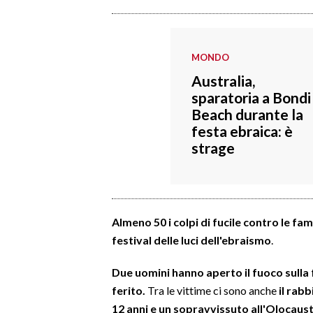
INFO AZIENDE
ABBONATI
MONDO
ANNUNCI
Australia,
sparatoria a Bondi
NECROLOGI
Beach durante la
PUBBLICITÀ
festa ebraica: è
SPIAGGE
strage
STORE
Almeno 50 i colpi di fucile contro le fami
festival delle luci dell'ebraismo
.
Due uomini hanno aperto il fuoco sulla f
ferito.
Tra le vittime ci sono anche
il rab
12 anni e un sopravvissuto all'Olocaus