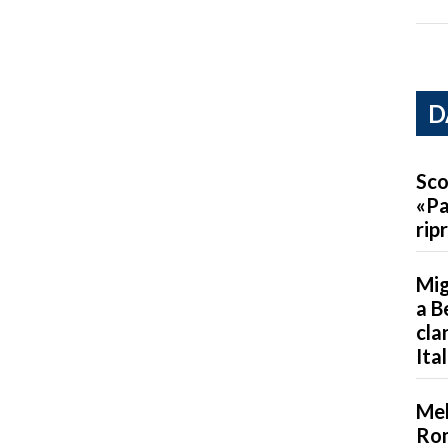
D
Sco
«Pa
rip
Mig
a B
cla
Ita
Mel
Rom