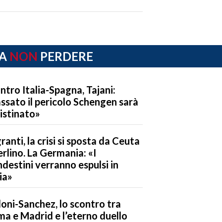
A
NON
PERDERE
ntro Italia-Spagna, Tajani:
ssato il pericolo Schengen sarà
ristinato»
ranti, la crisi si sposta da Ceuta
erlino. La Germania: «I
ndestini verranno espulsi in
lia»
oni-Sanchez, lo scontro tra
a e Madrid e l’eterno duello