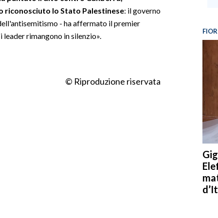
tro riconosciuto lo Stato Palestinese
: il governo
ell'antisemitismo - ha affermato il premier
FIOR
 leader rimangono in silenzio».
© Riproduzione riservata
Gig
Ele
mat
d’It