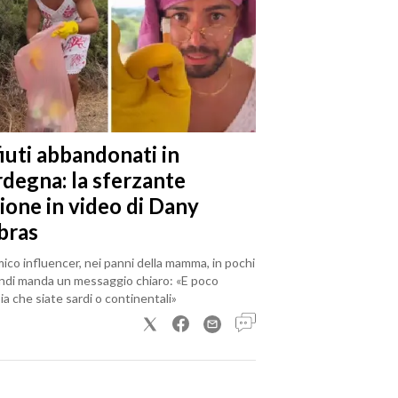
iuti abbandonati in
rdegna: la sferzante
ione in video di Dany
bras
mico influencer, nei panni della mamma, in pochi
ndi manda un messaggio chiaro: «E poco
a che siate sardi o continentali»