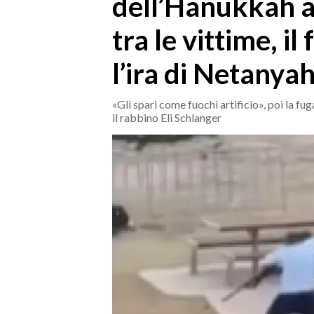
dell’Hanukkah a
MEDIO CAMPIDANO
ORISTANO E PROVINCIA
tra le vittime, i
SASSARI E PROVINCIA
l’ira di Netanya
GALLURA
NUORO E PROVINCIA
«Gli spari come fuochi artificio», poi la f
OGLIASTRA
il rabbino Eli Schlanger
AGENDA
CRONACA
ITALIA
MONDO
POLITICA
ECONOMIA
SERVIZI ALLE IMPRESE