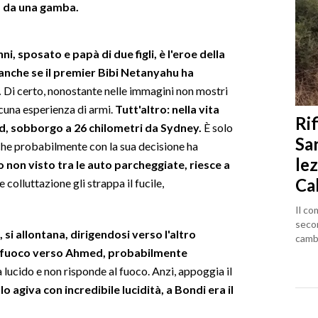
la da una gamba.
, sposato e papà di due figli, è l'eroe della
anche se il premier Bibi Netanyahu ha
.
Di certo, nonostante nelle immagini non mostri
lcuna esperienza di armi.
Tutt'altro: nella vita
Rif
nd, sobborgo a 26 chilometri da Sydney.
È solo
Sa
 che probabilmente con la sua decisione ha
lez
o non visto tra le auto parcheggiate, riesce a
Ca
colluttazione gli strappa il fucile,
Il co
seco
 si allontana, dirigendosi verso l'altro
cambi
a fuoco verso Ahmed, probabilmente
ta lucido e non risponde al fuoco. Anzi, appoggia il
o agiva con incredibile lucidità, a Bondi era il