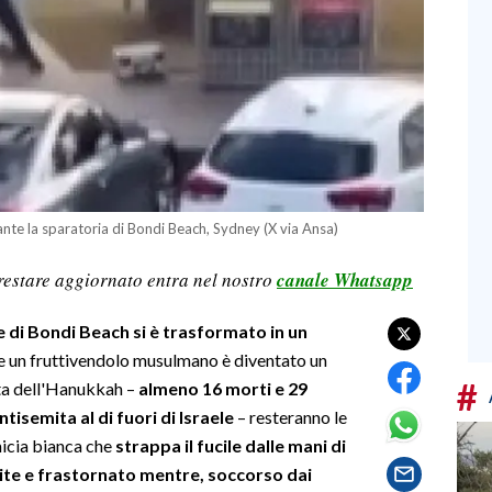
nte la sparatoria di Bondi Beach, Sydney (X via Ansa)
restare aggiornato entra nel nostro
canale Whatsapp
le di Bondi Beach si è trasformato in un
nte un fruttivendolo musulmano è diventato un
#
sta dell'Hanukkah –
almeno 16 morti e 29
ntisemita al di fuori di Israele
– resteranno le
micia bianca che
strappa il fucile dalle mani di
mite e frastornato mentre, soccorso dai