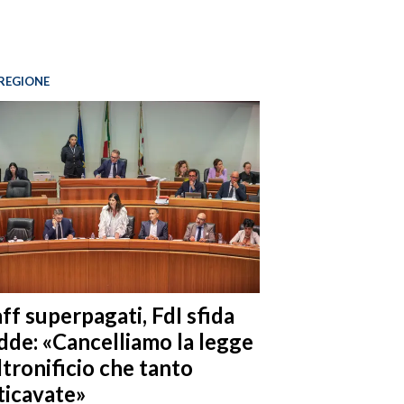
REGIONE
ff superpagati, FdI sfida
dde: «Cancelliamo la legge
ltronificio che tanto
ticavate»