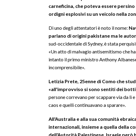
carneficina, che poteva essere persino 
ordigni esplosivi su un veicolo nella zon
Di uno degli attentatori è noto il nome:
Nav
parlano di origini pakistane ma le aut
sud-occidentale di Sydney, è stata perquis
«Un atto di malvagio antisemitismo che ha
intanto il primo ministro Anthony Albanese
incomprensibile».
Letizia Prete, 25enne di Como che studi
«all'improvviso si sono sentiti dei bot
persone correvano per scappare via da lì 
caos e quelli continuavano a sparare».
All'Australia e alla sua comunità ebraica
internazionali, insieme a quella della
dell'Autorità Palestinese. Israele però 