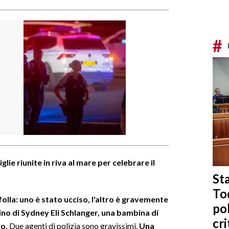
#
glie riunite in riva al mare per celebrare il
Sta
To
olla: uno è stato ucciso, l'altro è gravemente
po
bino di Sydney Eli Schlanger, una bambina di
cri
to.
Due agenti di polizia sono gravissimi.
Una