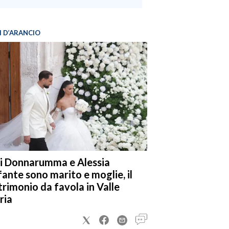
I D’ARANCIO
i Donnarumma e Alessia
fante sono marito e moglie, il
rimonio da favola in Valle
ria