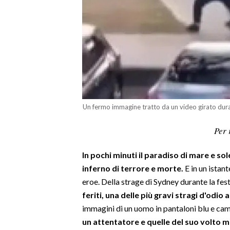
LAVORO
BANDI
SPORT IN SARDEGNA
SPORT
RISULTATI E CLASSIFICHE
Un fermo immagine tratto da un video girato dura
CALCIO
CALCIO REGIONALE
Per 
BASKET
In pochi minuti il paradiso di mare e so
VOLLEY
inferno di terrore e morte.
E in un ista
MOTORI
eroe. Della strage di Sydney durante la fe
TENNIS
feriti, una delle più gravi stragi d'odio a
ALTRI SPORT
immagini di un uomo in pantaloni blu e ca
un attentatore e quelle del suo volto 
CULTURA