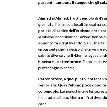
passanti, tampona il sangue che gli co
SPETTACOLI
Ahmed al Ahmed, fruttivendolo di 43 anni
GOSSIP
giornata.
Per i media locali è musulmano,
parlato di «apice dell'eroismo ebraico»
SALUTE
la minima indecisione nell'azione, non ha a
appunto fa il fruttivendolo a Sutherla
SARDEGNA TURISMO
un passante che ha deciso di intervenire e
salvato diverse vite.
Il 43enne, sgusciand
SARDI NEL MONDO
bloccare un attentatore.
Dopo una breve 
NOTIZIE
puntandoglielo contro.
EVENTI
L'attentatore, a quel punto inoffensivo,
#CARAUNIONE
terrorista. Quest'ultimo poco dopo f
colpendolo.
Lui, nonostante le ferite, res
3 MINUTI CON
fucile ad un albero.
Mentre il fruttivendol
caos.
INSULARITÀ