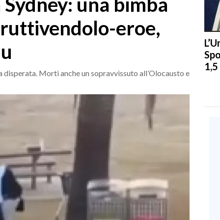
 Sydney: una bimba
l fruttivendolo-eroe,
L’U
hu
Spo
1,5
uga disperata. Morti anche un sopravvissuto all’Olocausto e