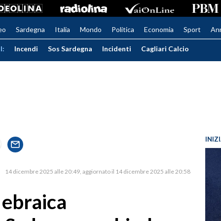
eo
Sardegna
Italia
Mondo
Politica
Economia
Sport
An
I:
Incendi
Sos Sardegna
Incidenti
Cagliari Calcio
INIZ
14 dicembre 2025 alle 20:49
aggiornato il 14 dicembre 2025 alle 20:58
 ebraica