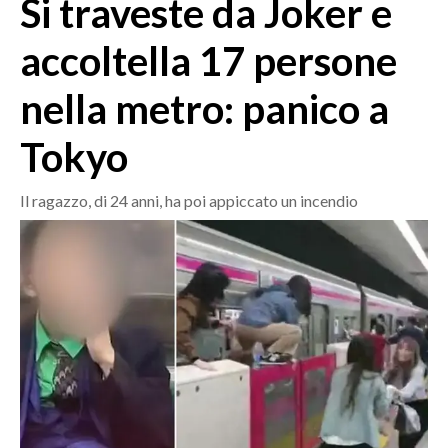
Si traveste da Joker e
MEDIO CAMPIDANO
ORISTANO E PROVINCIA
accoltella 17 persone
SASSARI E PROVINCIA
nella metro: panico a
GALLURA
NUORO E PROVINCIA
Tokyo
OGLIASTRA
AGENDA
Il ragazzo, di 24 anni, ha poi appiccato un incendio
CRONACA
ITALIA
MONDO
POLITICA
ECONOMIA
SERVIZI ALLE IMPRESE