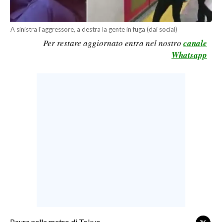
LAVORO
BANDI
A sinistra l'aggressore, a destra la gente in fuga (dai social)
Per restare aggiornato entra nel nostro
canale
SPORT IN SARDEGNA
Whatsapp
SPORT
RISULTATI E CLASSIFICHE
CALCIO
CALCIO REGIONALE
BASKET
VOLLEY
MOTORI
TENNIS
ALTRI SPORT
CULTURA
Paura nella metro di Tokyo.