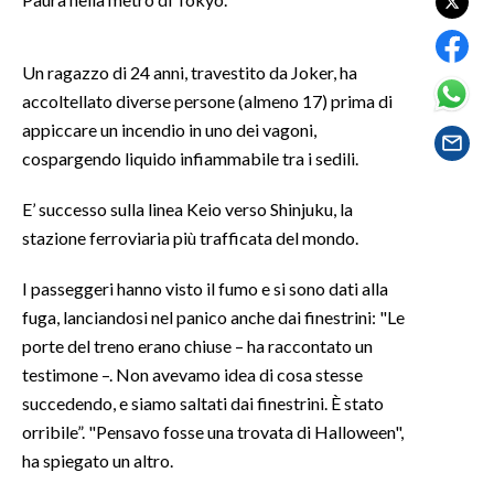
SPETTACOLI
Un ragazzo di 24 anni, travestito da Joker, ha
accoltellato diverse persone (almeno 17) prima di
GOSSIP
appiccare un incendio in uno dei vagoni,
SALUTE
cospargendo liquido infiammabile tra i sedili.
SARDEGNA TURISMO
E’ successo sulla linea Keio verso Shinjuku, la
stazione ferroviaria più trafficata del mondo.
SARDI NEL MONDO
I passeggeri hanno visto il fumo e si sono dati alla
NOTIZIE
fuga, lanciandosi nel panico anche dai finestrini: "Le
EVENTI
porte del treno erano chiuse – ha raccontato un
testimone –. Non avevamo idea di cosa stesse
#CARAUNIONE
succedendo, e siamo saltati dai finestrini. È stato
orribile”. "Pensavo fosse una trovata di Halloween",
3 MINUTI CON
ha spiegato un altro.
INSULARITÀ