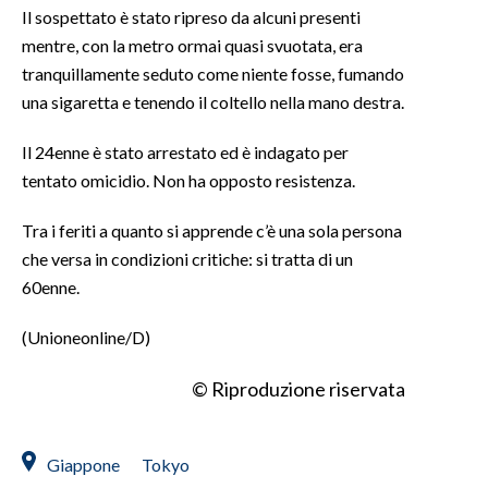
Il sospettato è stato ripreso da alcuni presenti
mentre, con la metro ormai quasi svuotata, era
INFO AZIENDE
tranquillamente seduto come niente fosse, fumando
ABBONATI
una sigaretta e tenendo il coltello nella mano destra.
ANNUNCI
NECROLOGI
Il 24enne è stato arrestato ed è indagato per
tentato omicidio. Non ha opposto resistenza.
PUBBLICITÀ
SPIAGGE
Tra i feriti a quanto si apprende c’è una sola persona
STORE
che versa in condizioni critiche: si tratta di un
60enne.
(Unioneonline/D)
© Riproduzione riservata
Giappone
Tokyo